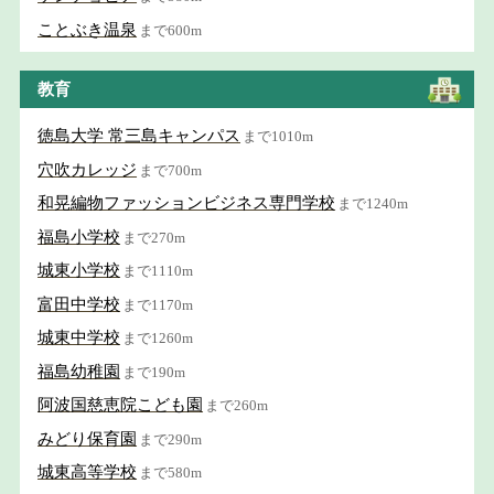
ことぶき温泉
まで600m
教育
徳島大学 常三島キャンパス
まで1010m
穴吹カレッジ
まで700m
和晃編物ファッションビジネス専門学校
まで1240m
福島小学校
まで270m
城東小学校
まで1110m
富田中学校
まで1170m
城東中学校
まで1260m
福島幼稚園
まで190m
阿波国慈恵院こども園
まで260m
みどり保育園
まで290m
城東高等学校
まで580m