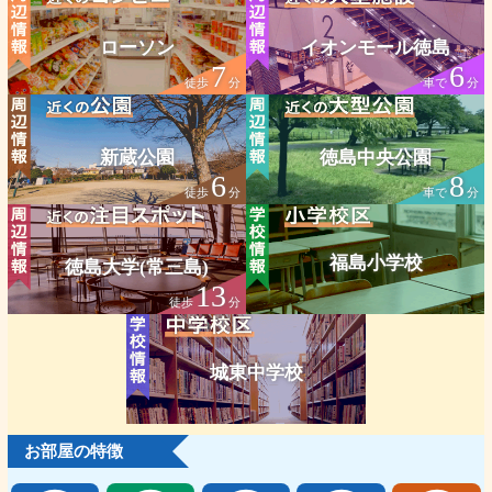
ローソン
イオンモール徳島
7
6
徒歩
分
車で
分
新蔵公園
徳島中央公園
6
8
徒歩
分
車で
分
福島小学校
徳島大学(常三島)
13
徒歩
分
城東中学校
お部屋の特徴