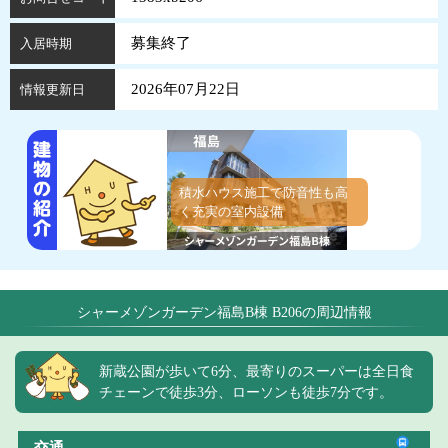
募集終了
入居時期
2026年07月22日
情報更新日
積水ハウス施工で防音性も高
く充実の室内設備
シャーメゾンガーデン福島B棟 B206の周辺情報
新蔵公園が歩いて6分、最寄りのスーパーは全日食
チェーンで徒歩3分、ローソンも徒歩7分です。