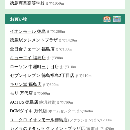
徳島商業高等学校
まで1050m
お買い物
イオンモール 徳島
まで1200m
徳島駅クレメントプラザ
まで1420m
全日食チェーン 福島店
まで180m
キョーエイ 福島店
まで390m
ローソン 中洲町三丁目店
まで310m
セブンイレブン 徳島福島2丁目店
まで410m
キリン堂 福島店
まで390m
モリ 万代店
まで560m
ACTUS 徳島店
(家具雑貨)まで760m
DCMダイキ 万代店
(ホームセンター)まで940m
ユニクロ イオンモール徳島店
(ファッション)まで1200m
カメラのキタムラ クレメントプラザ店
(家電)まで1420m