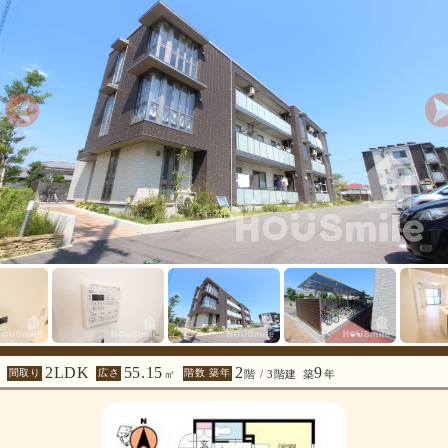
2LDK
55.15
2
9
間取り
広さ
階数 築年
㎡
階 / 3階建
築
年