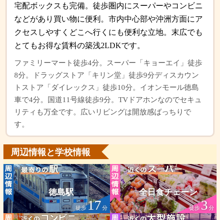
宅配ボックスも完備。徒歩圏内にスーパーやコンビニ
などがあり買い物に便利。市内中心部や沖洲方面にア
クセスしやすくどこへ行くにも便利な立地。末広でも
とてもお得な賃料の築浅2LDKです。
ファミリーマート徒歩4分。スーパー「キョーエイ」徒歩
8分。ドラッグストア「キリン堂」徒歩9分ディスカウン
トストア「ダイレックス」徒歩10分。イオンモール徳島
車で4分。国道11号線徒歩9分。TVドアホンなのでセキュ
リティも万全です。広いリビングは開放感ばっちりで
す。
周辺情報と学校情報
徳島駅
全日食チェーン
17
3
徒歩
分
徒歩
分