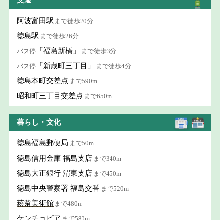
交通
阿波富田駅
まで徒歩20分
徳島駅
まで徒歩26分
「福島新橋」
バス停
まで徒歩3分
「新蔵町三丁目」
バス停
まで徒歩4分
徳島本町交差点
まで590m
昭和町三丁目交差点
まで650m
暮らし・文化
徳島福島郵便局
まで50m
徳島信用金庫 福島支店
まで340m
徳島大正銀行 渭東支店
まで450m
徳島中央警察署 福島交番
まで520m
菘翁美術館
まで480m
ケンチョピア
まで580m