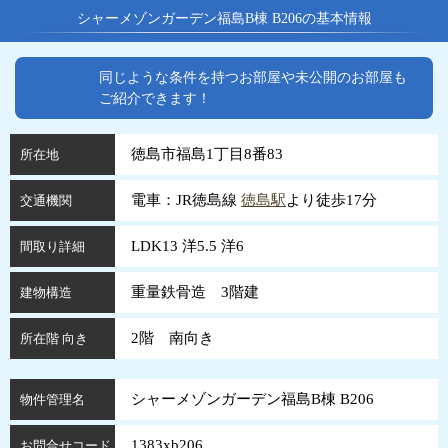
シャーメゾンガーデン福島B棟 B206の基本情報
同じような条件を持つお部屋や未公開のお部屋も
ご紹介できます！
徳島市福島1丁目8番83
所在地
電車：JR徳島線
徳島駅
より徒歩17分
交通機関
LDK13 洋5.5 洋6
間取り詳細
重量鉄骨造 3階建
建物構造
2階 南向き
所在階 向き
シャーメゾンガーデン福島B棟 B206
物件管理名
1383xb206
お問合せコード