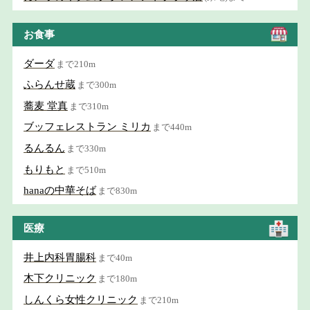
お食事
ダーダ
まで210m
ふらんせ蔵
まで300m
蕎麦 堂真
まで310m
ブッフェレストラン ミリカ
まで440m
るんるん
まで330m
もりもと
まで510m
hanaの中華そば
まで830m
医療
井上内科胃腸科
まで40m
木下クリニック
まで180m
しんくら女性クリニック
まで210m