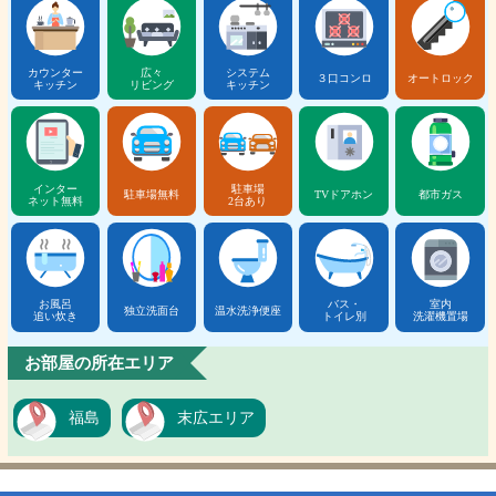
カウンター
広々
システム
３口コンロ
オートロック
キッチン
リビング
キッチン
インター
駐車場
駐車場無料
TVドアホン
都市ガス
ネット無料
2台あり
お風呂
バス・
室内
独立洗面台
温水洗浄便座
追い炊き
トイレ別
洗濯機置場
お部屋の所在エリア
福島
末広エリア