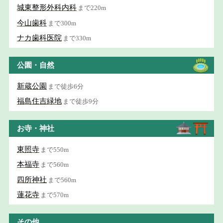
城東整形外科内科
まで220m
今山歯科
まで300m
ナカ歯科医院
まで330m
公園・自然
新蔵公園
まで徒歩6分
福島住吉緑地
まで徒歩9分
お寺・神社
東照寺
まで550m
本福寺
まで560m
四所神社
まで560m
蓮花寺
まで570m
その他