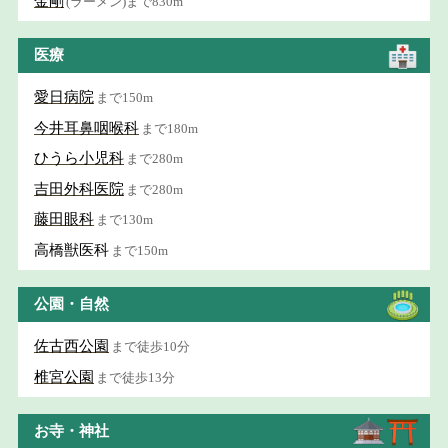
金剛
(ラーメン)まで830m
医療
愛日病院
まで150m
今井耳鼻咽喉科
まで180m
ひうら小児科
まで280m
吉田外科医院
まで280m
藤田眼科
まで130m
高橋獣医科
まで150m
公園・自然
佐古西公園
まで徒歩10分
椎宮公園
まで徒歩13分
お寺・神社