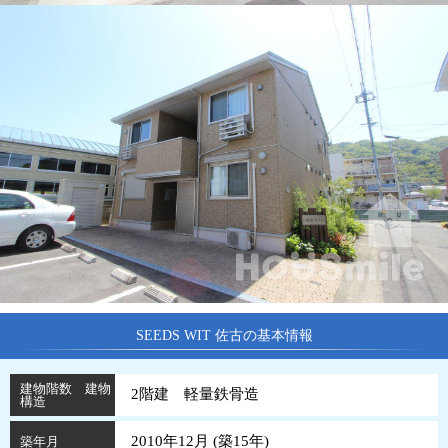
SEEDS WIT 佐古の基本情報
建物階数 建物
2階建 軽量鉄骨造
構造
2010年12月 (
築
15
年
)
築年月