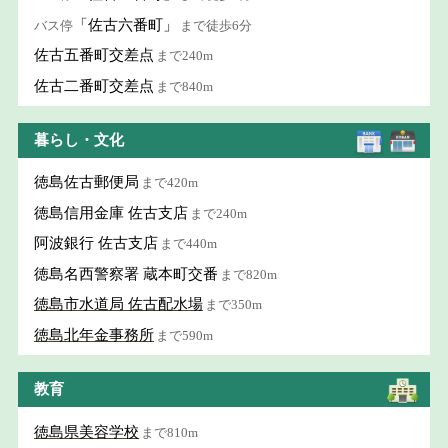
「佐古六番町」
バス停
まで徒歩6分
佐古五番町交差点
まで240m
佐古二番町交差点
まで840m
暮らし・文化
徳島佐古郵便局
まで420m
徳島信用金庫 佐古支店
まで240m
阿波銀行 佐古支店
まで440m
徳島名西警察署 蔵本町交番
まで820m
徳島市水道局 佐古配水場
まで350m
徳島北年金事務所
まで590m
教育
徳島県美容学校
まで810m