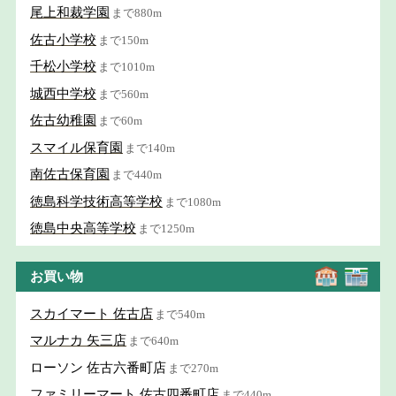
尾上和裁学園
まで880m
佐古小学校
まで150m
千松小学校
まで1010m
城西中学校
まで560m
佐古幼稚園
まで60m
スマイル保育園
まで140m
南佐古保育園
まで440m
徳島科学技術高等学校
まで1080m
徳島中央高等学校
まで1250m
お買い物
スカイマート 佐古店
まで540m
マルナカ 矢三店
まで640m
ローソン 佐古六番町店
まで270m
ファミリーマート 佐古四番町店
まで440m