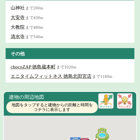
山神社
まで200m
大安寺
まで430m
大教院
まで480m
清水寺
まで540m
その他
chocoZAP 徳島蔵本町
まで1020m
エニタイムフィットネス 徳島北田宮店
まで1180m
建物の周辺地図
地図をタップすると建物からの距離と時間を
コチラに表示します