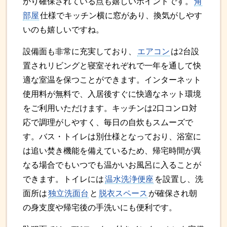
かり確保されている点も嬉しいポイントです。
角
部屋
仕様でキッチン横に窓があり、換気がしやす
いのも嬉しいですね。
設備面も非常に充実しており、
エアコン
は2台設
置されリビングと寝室それぞれで一年を通して快
適な室温を保つことができます。インターネット
使用料が無料で、入居後すぐに快適なネット環境
をご利用いただけます。キッチンは2口コンロ対
応で調理がしやすく、毎日の自炊もスムーズで
す。バス・トイレは別仕様となっており、浴室に
は追い焚き機能を備えているため、帰宅時間が異
なる場合でもいつでも温かいお風呂に入ることが
できます。トイレには
温水洗浄便座
を設置し、洗
面所は
独立洗面台
と
脱衣スペース
が確保され朝
の身支度や帰宅後の手洗いにも便利です。