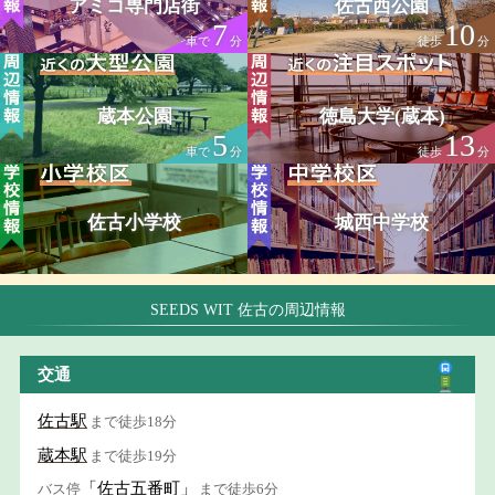
アミコ専門店街
佐古西公園
7
10
車で
分
徒歩
分
蔵本公園
徳島大学(蔵本)
5
13
車で
分
徒歩
分
佐古小学校
城西中学校
SEEDS WIT 佐古の周辺情報
交通
佐古駅
まで徒歩18分
蔵本駅
まで徒歩19分
「佐古五番町」
バス停
まで徒歩6分