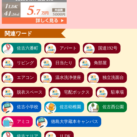
関連ワード
佐古六番町
アパート
国道192号
リビング
日当たり
角部屋
エアコン
温水洗浄便座
独立洗面台
脱衣スペース
宅配ボックス
駐車場
佐古小学校
佐古幼稚園
佐古西公園
アミコ
徳島大学蔵本キャンパス
佐古エリア
1LDK