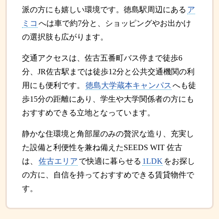
派の方にも嬉しい環境です。徳島駅周辺にある
ア
ミコ
へは車で約7分と、ショッピングやお出かけ
の選択肢も広がります。
交通アクセスは、佐古五番町バス停まで徒歩6
分、JR佐古駅までは徒歩12分と公共交通機関の利
用にも便利です。
徳島大学蔵本キャンパス
へも徒
歩15分の距離にあり、学生や大学関係者の方にも
おすすめできる立地となっています。
静かな住環境と角部屋のみの贅沢な造り、充実し
た設備と利便性を兼ね備えたSEEDS WIT 佐古
は、
佐古エリア
で快適に暮らせる
1LDK
をお探し
の方に、自信を持っておすすめできる賃貸物件で
す。