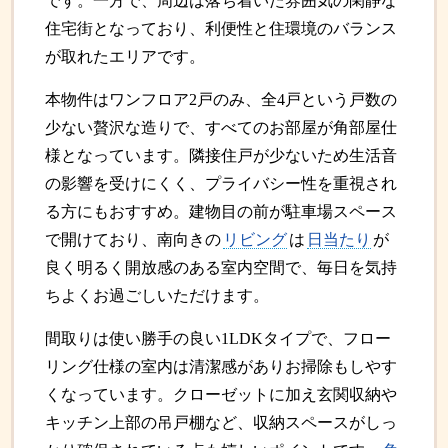
です。一方で、周辺は落ち着いた雰囲気の閑静な
住宅街となっており、利便性と住環境のバランス
が取れたエリアです。
本物件はワンフロア2戸のみ、全4戸という戸数の
少ない贅沢な造りで、すべてのお部屋が角部屋仕
様となっています。隣接住戸が少ないため生活音
の影響を受けにくく、プライバシー性を重視され
る方にもおすすめ。建物目の前が駐車場スペース
で開けており、南向きの
リビング
は
日当たり
が
良く明るく開放感のある室内空間で、毎日を気持
ちよくお過ごしいただけます。
間取りは使い勝手の良い1LDKタイプで、フロー
リング仕様の室内は清潔感がありお掃除もしやす
くなっています。クローゼットに加え玄関収納や
キッチン上部の吊戸棚など、収納スペースがしっ