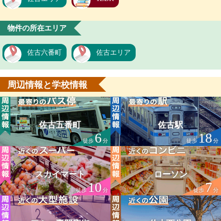
物件の所在エリア
佐古六番町
佐古エリア
周辺情報と学校情報
佐古五番町
佐古駅
6
18
徒歩
分
徒歩
分
スカイマート
ローソン
10
7
徒歩
分
徒歩
分