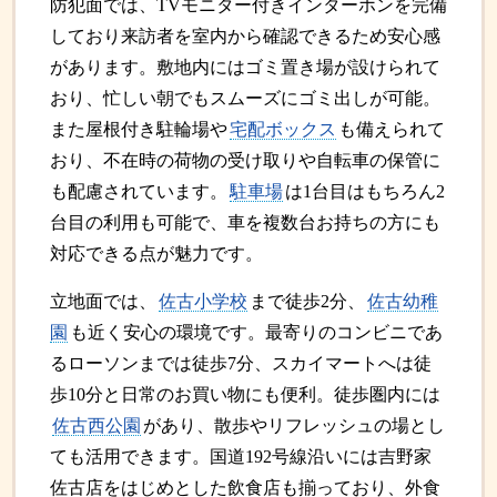
防犯面では、TVモニター付きインターホンを完備
しており来訪者を室内から確認できるため安心感
があります。敷地内にはゴミ置き場が設けられて
おり、忙しい朝でもスムーズにゴミ出しが可能。
また屋根付き駐輪場や
宅配ボックス
も備えられて
おり、不在時の荷物の受け取りや自転車の保管に
も配慮されています。
駐車場
は1台目はもちろん2
台目の利用も可能で、車を複数台お持ちの方にも
対応できる点が魅力です。
立地面では、
佐古小学校
まで徒歩2分、
佐古幼稚
園
も近く安心の環境です。最寄りのコンビニであ
るローソンまでは徒歩7分、スカイマートへは徒
歩10分と日常のお買い物にも便利。徒歩圏内には
佐古西公園
があり、散歩やリフレッシュの場とし
ても活用できます。国道192号線沿いには吉野家
佐古店をはじめとした飲食店も揃っており、外食