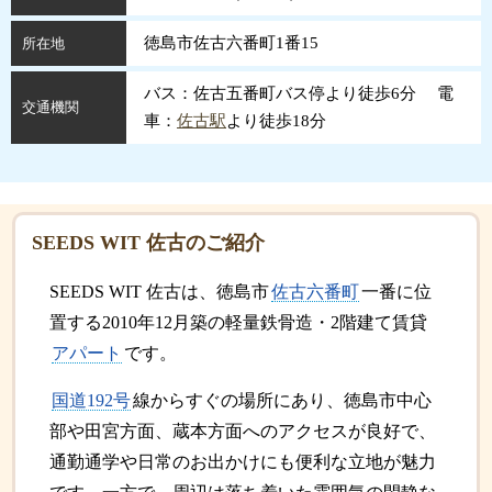
徳島市佐古六番町1番15
所在地
バス：佐古五番町バス停より徒歩6分 電
交通機関
車：
佐古駅
より徒歩18分
SEEDS WIT 佐古のご紹介
SEEDS WIT 佐古は、徳島市
佐古六番町
一番に位
置する2010年12月築の軽量鉄骨造・2階建て賃貸
アパート
です。
国道192号
線からすぐの場所にあり、徳島市中心
部や田宮方面、蔵本方面へのアクセスが良好で、
通勤通学や日常のお出かけにも便利な立地が魅力