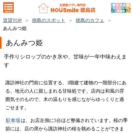
賃貸TOP
徳島のスポット
徳島のカフェ
あんみつ姫
あんみつ姫
手作りシロップのかき氷や、甘味が一年中味わえま
す
諏訪神社の門前に位置する、3階建て建物の一階部分にあ
る、地元の人に親しまれる甘味処です。店内は和風の雰
囲気そのもので、木の温もりを感じながらゆっくりと過
ごせます。
駐車場
は、お店左側に5台ほど整備されています。桜の季
節には、店の席から諏訪神社の桜を眺めることができま