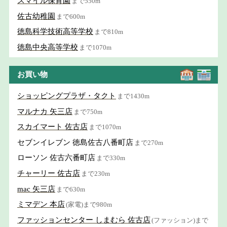
スマイル保育園
まで550m
佐古幼稚園
まで600m
徳島科学技術高等学校
まで810m
徳島中央高等学校
まで1070m
お買い物
ショッピングプラザ・タクト
まで1430m
マルナカ 矢三店
まで750m
スカイマート 佐古店
まで1070m
セブンイレブン 徳島佐古八番町店
まで270m
ローソン 佐古六番町店
まで330m
チャーリー 佐古店
まで230m
mac 矢三店
まで630m
ミマデン 本店
(家電)まで980m
ファッションセンター しまむら 佐古店
(ファッション)まで