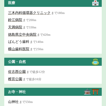
医療
三木内科循環器クリニック
まで180m
鈴江病院
まで200m
天満病院
まで330m
徳島県立中央病院
まで420m
ばんどう歯科
まで140m
横山歯科医院
まで250m
公園・自然
佐古西公園
まで徒歩12分
椎宮公園
まで徒歩16分
お寺・神社
山神社
まで550m