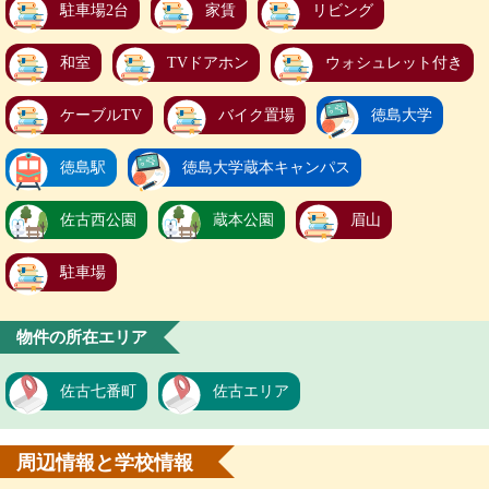
駐車場2台
家賃
リビング
和室
TVドアホン
ウォシュレット付き
ケーブルTV
バイク置場
徳島大学
徳島駅
徳島大学蔵本キャンパス
佐古西公園
蔵本公園
眉山
駐車場
物件の所在エリア
佐古七番町
佐古エリア
周辺情報と学校情報