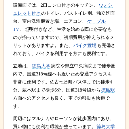
設備面では、2口コンロ付きのキッチン、
ウォシ
ュレット付き
のトイレ、バストイレ別、独立洗面
台、室内洗濯機置き場、エアコン、
ケーブル
TV
、照明付きなど、生活を始める際に必要なも
のが揃っていますので、初期費用が抑えられるメ
リットがありますよ。また、
バイク置場
も完備さ
れており、バイクを利用する方にも便利です。
立地は、
徳島大学
病院や県立中央病院まで徒歩圏
内で、国道318号線へも近いため交通アクセスも
非常に便利です。佐古七番町バス停までは徒歩4
分、蔵本駅まで徒歩6分、国道318号線から
徳島駅
方面へのアクセスも良く、車での移動も快適で
す。
周辺にはマルナカやローソンが徒歩圏内にあり、
買い物にも便利な環境が整っています。
徳島大学