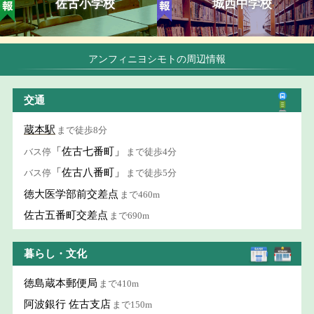
佐古小学校
城西中学校
アンフィニヨシモトの周辺情報
交通
蔵本駅
まで徒歩8分
「佐古七番町」
バス停
まで徒歩4分
「佐古八番町」
バス停
まで徒歩5分
徳大医学部前交差点
まで460m
佐古五番町交差点
まで690m
暮らし・文化
徳島蔵本郵便局
まで410m
阿波銀行 佐古支店
まで150m