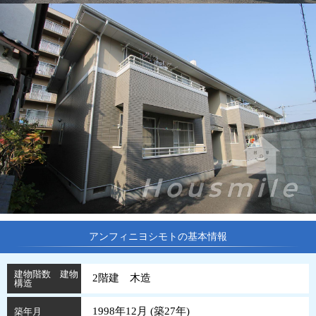
アンフィニヨシモトの基本情報
建物階数 建物
2階建 木造
構造
1998年12月 (
築
27
年
)
築年月