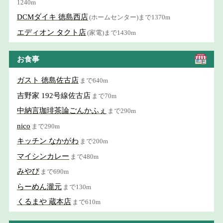
1240m
DCMダイキ 徳島西店
(ホームセンター)まで1370m
エディオン タクト店
(家電)まで1430m
お食事
ガスト 徳島佐古店
まで640m
吉野家 192号線佐古店
まで70m
中納言珈琲茶論ごんかふぇ
まで290m
nico
まで290m
キッチン なかがわ
まで200m
マイシンカレー
まで480m
みやび
まで690m
らーめん瀧元
まで130m
くるまや 蔵本店
まで610m