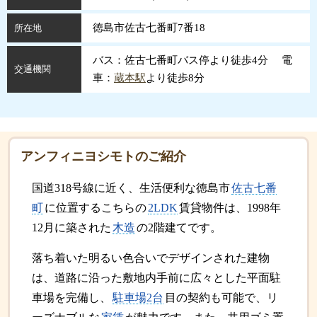
徳島市佐古七番町7番18
所在地
バス：佐古七番町バス停より徒歩4分 電
交通機関
車：
蔵本駅
より徒歩8分
アンフィニヨシモトのご紹介
国道318号線に近く、生活便利な徳島市
佐古七番
町
に位置するこちらの
2LDK
賃貸物件は、1998年
12月に築された
木造
の2階建てです。
落ち着いた明るい色合いでデザインされた建物
は、道路に沿った敷地内手前に広々とした平面駐
車場を完備し、
駐車場2台
目の契約も可能で、リ