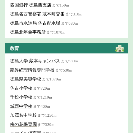
四国銀行 徳島西支店
まで150m
徳島名西警察署 蔵本町交番
まで310m
徳島市水道局 佐古配水場
まで680m
徳島北年金事務所
まで1070m
教育
徳島大学 蔵本キャンパス
まで680m
龍昇経理情報専門学校
まで530m
徳島県美容学校
まで1370m
佐古小学校
まで720m
千松小学校
まで1210m
城西中学校
まで460m
加茂名中学校
まで1250m
梅の花保育園
まで520m