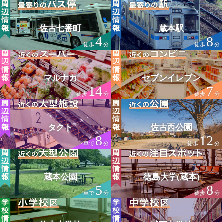
佐古七番町
蔵本駅
4
8
徒歩
分
徒歩
分
マルナカ
セブンイレブン
14
7
徒歩
分
徒歩
分
タクト
佐古西公園
8
12
車で
分
徒歩
分
蔵本公園
徳島大学(蔵本)
5
8
車で
分
徒歩
分