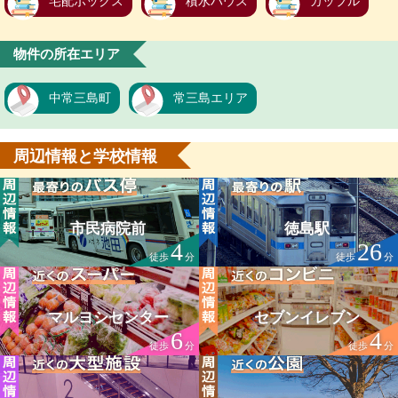
宅配ボックス
積水ハウス
カップル
物件の所在エリア
中常三島町
常三島エリア
周辺情報と学校情報
市民病院前
徳島駅
4
26
徒歩
分
徒歩
分
マルヨシセンター
セブンイレブン
6
4
徒歩
分
徒歩
分