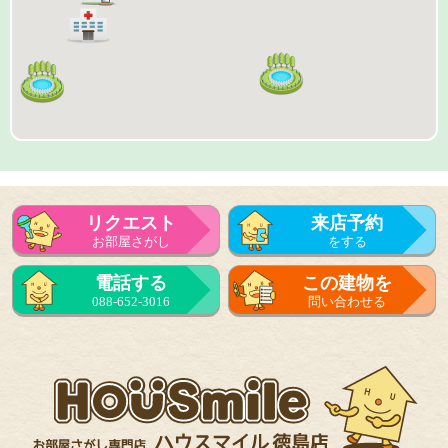
リクエスト
来店予約
お部屋さがし
をする
来店予約
電話する
この建物を
をする
088-652-3016
問い合わせる
フォーム
で問い合せる