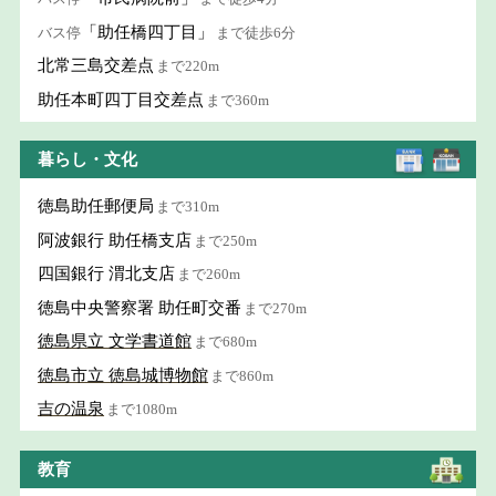
「助任橋四丁目」
バス停
まで徒歩6分
北常三島交差点
まで220m
助任本町四丁目交差点
まで360m
暮らし・文化
徳島助任郵便局
まで310m
阿波銀行 助任橋支店
まで250m
四国銀行 渭北支店
まで260m
徳島中央警察署 助任町交番
まで270m
徳島県立 文学書道館
まで680m
徳島市立 徳島城博物館
まで860m
吉の温泉
まで1080m
教育