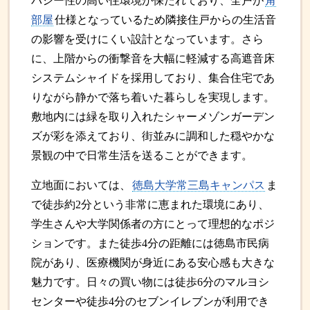
バシー性の高い住環境が保たれており、全戸が
角
部屋
仕様となっているため隣接住戸からの生活音
の影響を受けにくい設計となっています。さら
に、上階からの衝撃音を大幅に軽減する高遮音床
システムシャイドを採用しており、集合住宅であ
りながら静かで落ち着いた暮らしを実現します。
敷地内には緑を取り入れたシャーメゾンガーデン
ズが彩を添えており、街並みに調和した穏やかな
景観の中で日常生活を送ることができます。
立地面においては、
徳島大学常三島キャンパス
ま
で徒歩約2分という非常に恵まれた環境にあり、
学生さんや大学関係者の方にとって理想的なポジ
ションです。また徒歩4分の距離には徳島市民病
院があり、医療機関が身近にある安心感も大きな
魅力です。日々の買い物には徒歩6分のマルヨシ
センターや徒歩4分のセブンイレブンが利用でき