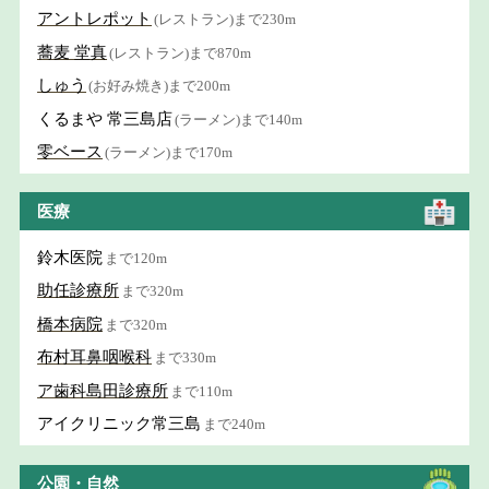
アントレポット
(レストラン)まで230m
蕎麦 堂真
(レストラン)まで870m
しゅう
(お好み焼き)まで200m
くるまや 常三島店
(ラーメン)まで140m
零ベース
(ラーメン)まで170m
医療
鈴木医院
まで120m
助任診療所
まで320m
橋本病院
まで320m
布村耳鼻咽喉科
まで330m
ア歯科島田診療所
まで110m
アイクリニック常三島
まで240m
公園・自然