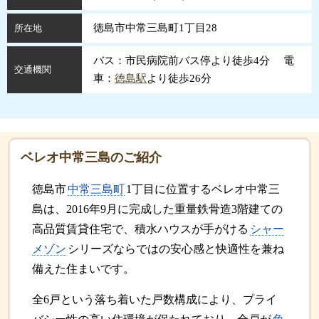
徳島市中常三島町1丁目28
所在地
バス：市民病院前バス停より徒歩4分 電
交通機関
車：
徳島駅
より徒歩26分
ベレオ中常三島のご紹介
徳島市
中常三島町
1丁目に位置するベレオ中常三
島は、2016年9月に完成した重量鉄骨造3階建ての
高品質賃貸住宅で、積水ハウスが手がける
シャー
メゾン
シリーズならではの安心感と快適性を兼ね
備えた住まいです。
全6戸という落ち着いた戸数構成により、プライ