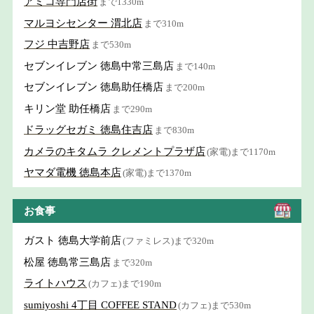
アミコ専門店街
まで1330m
マルヨシセンター 渭北店
まで310m
フジ 中吉野店
まで530m
セブンイレブン 徳島中常三島店
まで140m
セブンイレブン 徳島助任橋店
まで200m
キリン堂 助任橋店
まで290m
ドラッグセガミ 徳島住吉店
まで830m
カメラのキタムラ クレメントプラザ店
(家電)まで1170m
ヤマダ電機 徳島本店
(家電)まで1370m
お食事
ガスト 徳島大学前店
(ファミレス)まで320m
松屋 徳島常三島店
まで320m
ライトハウス
(カフェ)まで190m
sumiyoshi 4丁目 COFFEE STAND
(カフェ)まで530m