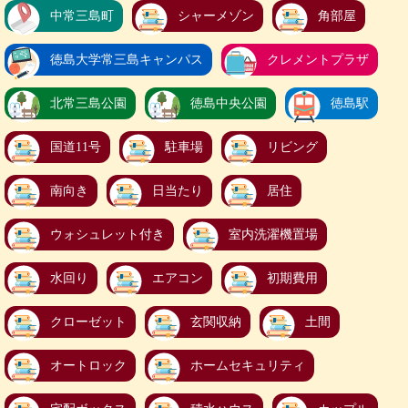
中常三島町
シャーメゾン
角部屋
徳島大学常三島キャンパス
クレメントプラザ
北常三島公園
徳島中央公園
徳島駅
国道11号
駐車場
リビング
南向き
日当たり
居住
ウォシュレット付き
室内洗濯機置場
水回り
エアコン
初期費用
クローゼット
玄関収納
土間
オートロック
ホームセキュリティ