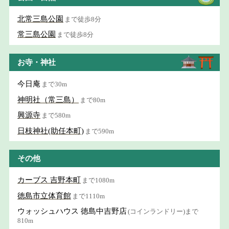
北常三島公園
まで徒歩8分
常三島公園
まで徒歩8分
お寺・神社
今日庵
まで30m
神明社（常三島）
まで80m
興源寺
まで580m
日枝神社(助任本町)
まで590m
その他
カーブス 吉野本町
まで1080m
徳島市立体育館
まで1110m
ウォッシュハウス 徳島中吉野店
(コインランドリー)まで
810m