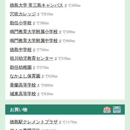
徳島大学 常三島キャンパス
まで200m
穴吹カレッジ
まで810m
助任小学校
まで380m
鳴門教育大学附属小学校
まで590m
鳴門教育大学附属中学校
まで660m
徳島中学校
まで760m
祖川幼児教育センター
まで550m
助任幼稚園
まで570m
なかよし保育園
まで630m
香蘭高等学校
まで660m
城東高等学校
まで820m
お買い物
徳島駅クレメントプラザ
まで1170m