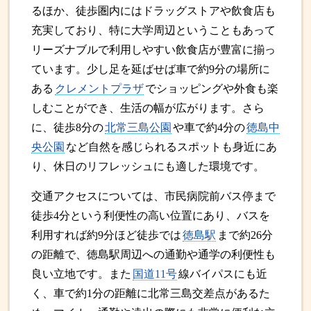
るほか、徒歩圏内にはドラッグストアや飲食店も
充実しており、特に大学周辺ということもあって
リーズナブルで利用しやすい飲食店が豊富に揃っ
ています。少し足を延ばせば車で約9分の場所に
ある
クレメントプラザ
でショッピングや外食も楽
しむことができ、生活の幅が広がります。さら
に、徒歩8分の
北常三島公園
や車で約4分の
徳島中
央公園
など自然を感じられるスポットも身近にあ
り、休日のリフレッシュにも適した環境です。
交通アクセスについては、市民病院前バス停まで
徒歩4分という利便性の高い位置にあり、バスを
利用すれば約9分ほど徒歩では
徳島駅
まで約26分
の距離で、徳島駅周辺への通勤や通学の利便性も
良い立地です。また
国道11号
線バイパスにも近
く、車で約1分の距離に北常三島交差点があるた