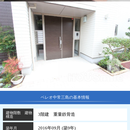
ベレオ中常三島の基本情報
建物階数 建物
3階建 重量鉄骨造
構造
2016年09月 (
築
9
年
)
築年月