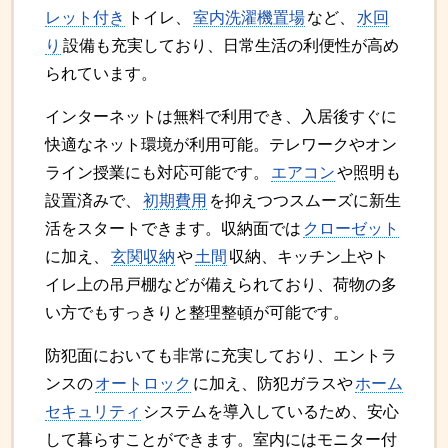
レット付き
トイレ、
室内洗濯機置場
など、
水回
り
設備も充実しており、日常生活の利便性が高め
られています。
インターネットは無料で利用でき、入居後すぐに
快適なネット環境が利用可能。テレワークやオン
ライン授業にも対応可能です。
エアコン
や照明も
設置済みで、
初期費用
を抑えつつスムーズに新生
活をスタートできます。収納面では
クローゼット
に加え、
玄関収納
や
土間
収納、キッチン上やト
イレ上の吊戸棚などが備えられており、荷物の多
い方でもすっきりと整理整頓が可能です。
防犯面においても非常に充実しており、エントラ
ンスの
オートロック
に加え、防犯ガラスや
ホーム
セキュリティ
システムを導入しているため、安心
して暮らすことができます。室内にはモニター付