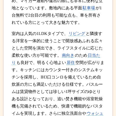
め、マイカー通勤や遠出の際にも非常に便利な立
地となっています。敷地内にある平面
駐車場
が1
台無料で2台目の利用も可能な点も、車を所有さ
れている方にとって大きな魅力です。
室内は人気の1LDKタイプで、
リビング
と隣接す
る洋室を一体的に使うことで開放感あふれる広々
とした空間を演出でき、ライフスタイルに応じた
柔軟な使い方が可能です。
南向き
のため
日当た
り
も良好で、明るく心地よい
居住
空間が広がりま
す。キッチンにはカウンター付きのシステムキッ
チンを採用し、IH3口コンロを備えているため自
炊派の方にも満足いただける仕様です。バスルー
ムは賃貸物件としては珍しい1坪サイズのゆとり
ある設計となっており、追い焚き機能や浴室乾燥
機も完備されているため、快適で機能的なバスタ
イムを実現します。さらに独立洗面台や
ウォシュ