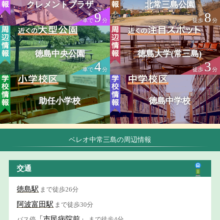
クレメントプラザ
北常三島公園
9
8
車で
分
徒歩
分
徳島中央公園
徳島大学(常三島)
4
3
車で
分
徒歩
分
助任小学校
徳島中学校
ベレオ中常三島の周辺情報
交通
徳島駅
まで徒歩26分
阿波富田駅
まで徒歩30分
「市民病院前」
バス停
まで徒歩4分