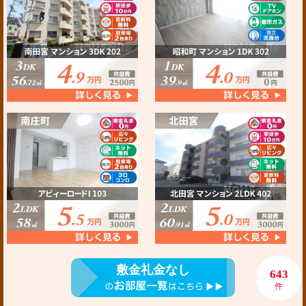
敷金礼金なし
643
件