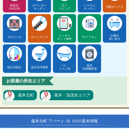
駅徒歩
カウンター
広々
システム
宅配ボックス
10分以内
キッチン
リビング
キッチン
インター
お風呂
３口コンロ
オートロック
TVドアホン
ネット無料
追い炊き
バス・
室内
独立洗面台
温水洗浄便座
トイレ別
洗濯機置場
お部屋の所在エリア
蔵本元町
蔵本・加茂名エリア
蔵本元町 アパート 1K 101の基本情報