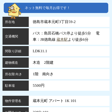
ネット無料で毎月お得です！
徳島市蔵本元町3丁目59-2
所在地
バス：島田石橋バス停より徒歩5分 電
交通機関
車：JR徳島線
蔵本駅
より徒歩6分
LDK11.1
間取り詳細
木造 2階建
建物構造
1階 南向き
所在階 向き
5500円
駐車場
蔵本元町 アパート 1K 101
物件管理名