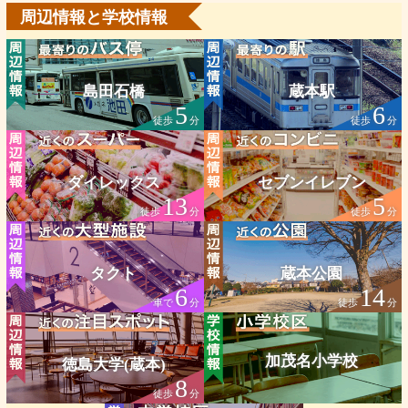
周辺情報と学校情報
島田石橋
蔵本駅
5
6
徒歩
分
徒歩
分
ダイレックス
セブンイレブン
13
5
徒歩
分
徒歩
分
タクト
蔵本公園
6
14
車で
分
徒歩
分
加茂名小学校
徳島大学(蔵本)
8
徒歩
分