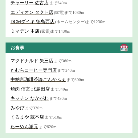
チャーリー 佐古店
まで540m
エディオン タクト店
(家電)まで1030m
DCMダイキ 徳島西店
(ホームセンター)まで1230m
ミマデン 本店
(家電)まで1430m
お食事
マクドナルド 矢三店
まで360m
たむらコーヒー専門店
まで240m
中納言珈琲茶論ごんかふぇ
まで300m
焼肉 信玄 北島田店
まで340m
キッチン なかがわ
まで430m
みやび
まで320m
くるまや 蔵本店
まで510m
らーめん瀧元
まで620m