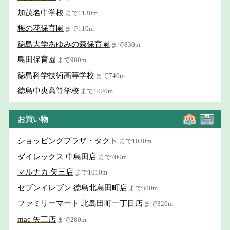
加茂名中学校
まで1130m
梅の花保育園
まで110m
徳島大学あゆみの森保育園
まで830m
島田保育園
まで900m
徳島科学技術高等学校
まで740m
徳島中央高等学校
まで1020m
お買い物
ショッピングプラザ・タクト
まで1030m
ダイレックス 中島田店
まで700m
マルナカ 矢三店
まで1010m
セブンイレブン 徳島北島田町店
まで300m
ファミリーマート 北島田町一丁目店
まで320m
mac 矢三店
まで280m