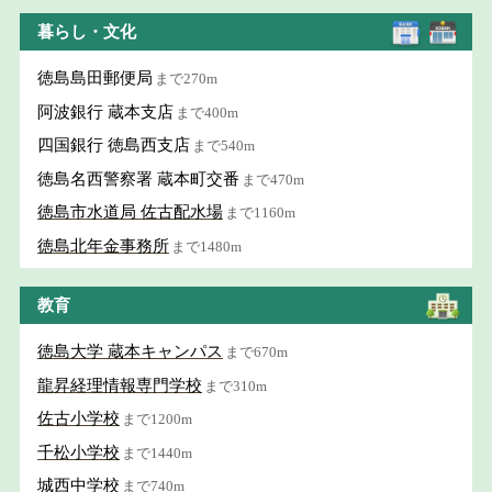
暮らし・文化
徳島島田郵便局
まで270m
阿波銀行 蔵本支店
まで400m
四国銀行 徳島西支店
まで540m
徳島名西警察署 蔵本町交番
まで470m
徳島市水道局 佐古配水場
まで1160m
徳島北年金事務所
まで1480m
教育
徳島大学 蔵本キャンパス
まで670m
龍昇経理情報専門学校
まで310m
佐古小学校
まで1200m
千松小学校
まで1440m
城西中学校
まで740m