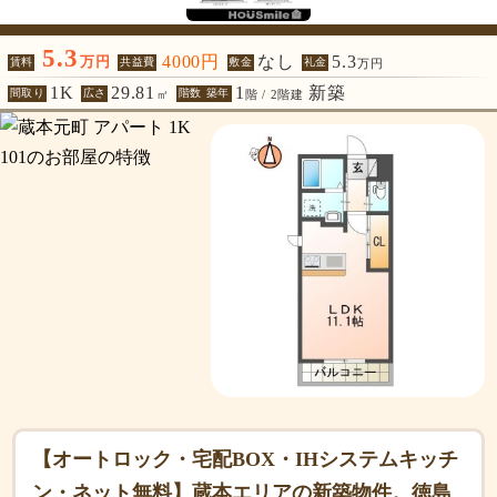
5.3
4000円
なし
5.3
万円
賃料
共益費
敷金
礼金
万円
1K
29.81
1
新築
間取り
広さ
階数 築年
㎡
階 / 2階建
【オートロック・宅配BOX・IHシステムキッチ
ン・ネット無料】蔵本エリアの新築物件。徳島