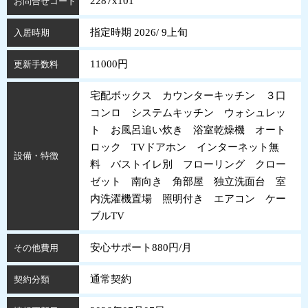
2287x101
お問合せコード
指定時期 2026/ 9上旬
入居時期
11000円
更新手数料
宅配ボックス カウンターキッチン ３口
コンロ システムキッチン ウォシュレッ
ト お風呂追い炊き 浴室乾燥機 オート
ロック TVドアホン インターネット無
設備・特徴
料 バストイレ別 フローリング クロー
ゼット 南向き 角部屋 独立洗面台 室
内洗濯機置場 照明付き エアコン ケー
ブルTV
安心サポート880円/月
その他費用
通常契約
契約分類