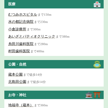
医療
むつみホスピタル
まで150m
水の都記念病院
まで230m
小倉診療所
まで300m
あいざとパティオクリニック
まで380m
糸田川歯科医院
まで280m
村田歯科医院
まで400m
公園・自然
蔵本公園
まで徒歩14分
北島田公園
まで徒歩14分
お寺・神社
地福寺（蔵本）
まで360m