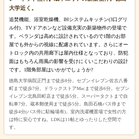
大学近く。
追焚機能、浴室乾燥機、IHシステムキッチン(3口グリ
ル付)、TVドアホンなど設備充実の新築物件の登場で
す。ベランダは高めに設計されているので1階のお部
屋でも外からの視線に配慮されています。さらにオー
トロック内の共用廊下は屋内仕様となっており、防犯
面はもちろん雨風の影響を受けにくいこだわりの設計
です。1階角部屋はいかがでしょうか?
徳島大学病院正門まで徒歩8分。セブンイレブン佐古八番
町まで徒歩7分。ドラックストアMacまで徒歩6分。セブン
イレブン北島田町店まで徒歩5分。スーパータクトまで自
転車7分。蔵本郵便局まで徒歩5分。島田石橋バス停まで
徒歩4分(バス停に駐輪場有)。室内洗濯機置場で女性の方
は特に安心ですね。LDKは11帖とゆったりした空間で
す。