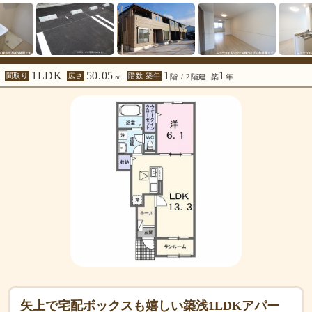
1LDK
50.05
1
1
間取り
広さ
階数 築年
㎡
階 / 2階建
築
年
矢上で宅配ボックスも嬉しい築浅1LDKアパー