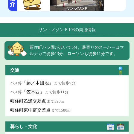
サン・メゾン F 103の周辺情報
藍住町バラ園が歩いて5分、最寄りのスーパーはマ
ルナカで徒歩13分、ローソンも徒歩11分です。
交通
「藤ノ木団地」
バス停
まで徒歩9分
「笠木西」
バス停
まで徒歩11分
藍住町乙瀬交差点
まで590m
藍住町東中富交差点
まで1580m
暮らし・文化