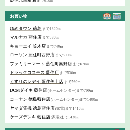
藍住北幼稚園
まで610m
お買い物
ゆめタウン 徳島
まで1320m
マルナカ 藍住店
まで580m
キョーエイ 笠木店
まで740m
ローソン 藍住町西野店
まで600m
ファミリーマート 藍住町奥野店
まで670m
ドラッグコスモス 藍住店
まで530m
くすりのレデイ 藍住矢上店
まで760m
DCMダイキ 藍住店
(ホームセンター)まで700m
コーナン 徳島藍住店
(ホームセンター)まで1400m
ヤマダ電機 徳島藍住店
(家電)まで1410m
ケーズデンキ 藍住店
(家電)まで1430m