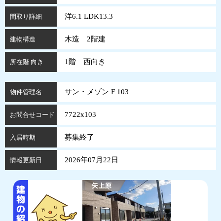
洋6.1 LDK13.3
間取り詳細
木造 2階建
建物構造
1階 西向き
所在階 向き
サン・メゾン F 103
物件管理名
7722x103
お問合せコード
募集終了
入居時期
2026年07月22日
情報更新日