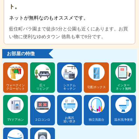
ト。
ネットが無料なのもオススメです。
藍住町バラ園まで徒歩5分と公園も近くにあります。お買
い物に便利なゆめタウン 徳島も車で8分です。
お部屋の特徴
ウォークイン
広々
システム
インター
宅配ボックス
クローゼット
リビング
キッチン
ネット無料
お風呂
TVドアホン
２口コンロ
独立洗面台
温水洗浄便座
追い炊き