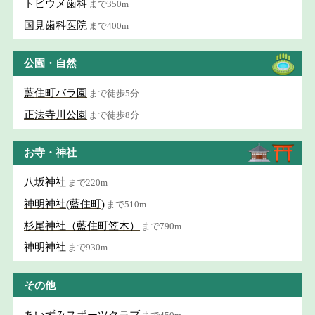
トビウメ歯科
まで350m
国見歯科医院
まで400m
公園・自然
藍住町バラ園
まで徒歩5分
正法寺川公園
まで徒歩8分
お寺・神社
八坂神社
まで220m
神明神社(藍住町)
まで510m
杉尾神社（藍住町笠木）
まで790m
神明神社
まで930m
その他
あいずみスポーツクラブ