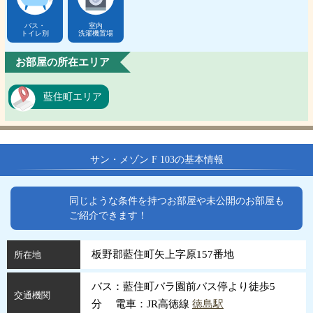
バス・
室内
トイレ別
洗濯機置場
お部屋の所在エリア
藍住町エリア
サン・メゾン F 103の基本情報
同じような条件を持つお部屋や未公開のお部屋も
ご紹介できます！
板野郡藍住町矢上字原157番地
所在地
バス：藍住町バラ園前バス停より徒歩5
交通機関
分 電車：JR高徳線
徳島駅