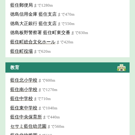
藍住郵便局
まで1280m
徳島信用金庫 藍住支店
まで470m
徳島大正銀行 藍住支店
まで550m
徳島板野警察署 藍住町東交番
まで830m
藍住町総合文化ホール
まで420m
藍住町役場
まで620m
教育
藍住北小学校
まで600m
藍住南小学校
まで1270m
藍住中学校
まで710m
藍住東中学校
まで1040m
藍住中央保育所
まで440m
セサミ藍住幼児園
まで560m