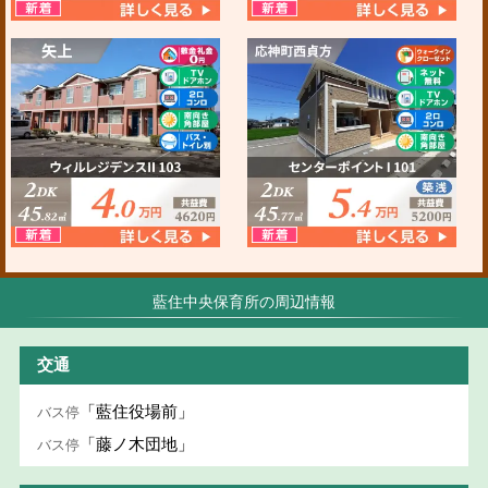
藍住中央保育所の周辺情報
交通
「藍住役場前」
バス停
「藤ノ木団地」
バス停