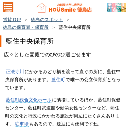
賃貸TOP
徳島のスポット
徳島の保育園・保育所
藍住中央保育所
藍住中央保育所
広々とした園庭でのびのび過ごせます
正法寺川
にかかるみどり橋を渡って直ぐの所に、藍住中
央保育所があります。
藍住町
で唯一の公立保育所となっ
ています。
藍住町総合文化ホール
に隣接しているほか、藍住町保健
センター、藍住町武道館や勤労女性センターなど、藍住
町の文化と行政にかかわる施設が周辺にたくさんありま
す。
駐車場
もあるので、送迎にも便利ですね。