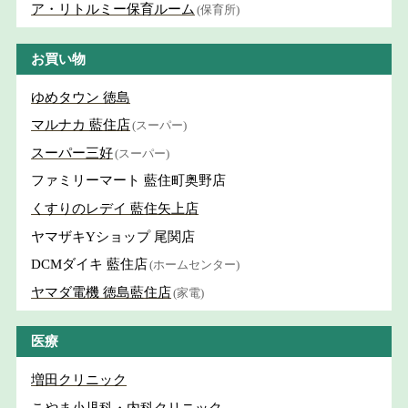
ア・リトルミー保育ルーム
(保育所)
お買い物
ゆめタウン 徳島
マルナカ 藍住店
(スーパー)
スーパー三好
(スーパー)
ファミリーマート 藍住町奥野店
くすりのレデイ 藍住矢上店
ヤマザキYショップ 尾関店
DCMダイキ 藍住店
(ホームセンター)
ヤマダ電機 徳島藍住店
(家電)
医療
増田クリニック
こやま小児科・内科クリニック