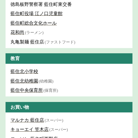
徳島板野警察署 藍住町東交番
藍住町役場 江ノ口児童館
藍住町総合文化ホール
花和尚
(ラーメン)
丸亀製麺 藍住店
(ファストフード)
教育
藍住北小学校
藍住北幼稚園
(幼稚園)
藍住中央保育所
(保育所)
お買い物
マルナカ 藍住店
(スーパー)
キョーエイ 笠木店
(スーパー)