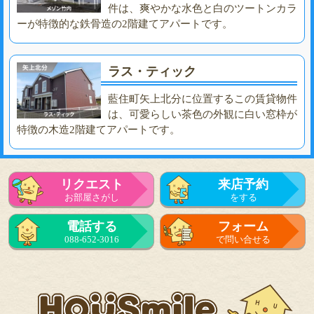
件は、爽やかな水色と白のツートンカラ
ーが特徴的な鉄骨造の2階建てアパートです。
ラス・ティック
藍住町矢上北分に位置するこの賃貸物件
は、可愛らしい茶色の外観に白い窓枠が
特徴の木造2階建てアパートです。
リクエスト
来店予約
お部屋さがし
をする
電話する
フォーム
088-652-3016
で問い合せる