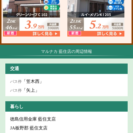
マルナカ 藍住店の周辺情報
交通
「笠木西」
バス停
「矢上」
バス停
暮らし
徳島信用金庫 藍住支店
JA板野郡 藍住支店