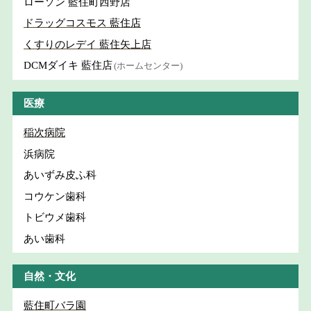
ローソン 藍住町西野店
ドラッグコスモス 藍住店
くすりのレデイ 藍住矢上店
DCMダイキ 藍住店
(ホームセンター)
医療
稲次病院
浜病院
あいずみ皮ふ科
コウケン歯科
トビウメ歯科
あい歯科
自然・文化
藍住町バラ園