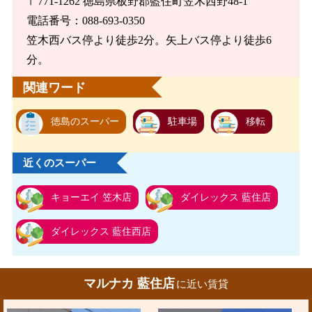
〒771-1262 徳島県板野郡藍住町笠木西野48-1
電話番号：088-693-0350
笠木西バス停より徒歩2分。矢上バス停より徒歩6
分。
関連ワード
徳島のスーパー
駐車場
移転
近くのスーパー
キョーエイ 笠木店
ダイレックス 藍住店
ダイレックス 藍住西店
マルナカ 藍住店
に近い賃貸