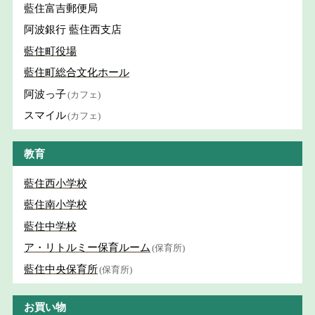
藍住富吉郵便局
阿波銀行 藍住西支店
藍住町役場
藍住町総合文化ホール
阿波っ子
(カフェ)
スマイル
(カフェ)
教育
藍住西小学校
藍住南小学校
藍住中学校
ア・リトルミー保育ルーム
(保育所)
藍住中央保育所
(保育所)
お買い物