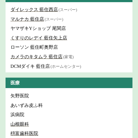
ダイレックス 藍住西店
(スーパー)
マルナカ 藍住店
(スーパー)
ヤマザキYショップ 尾関店
くすりのレデイ 藍住矢上店
ローソン 藍住町奥野店
カメラのキタムラ 藍住店
(家電)
DCMダイキ 藍住店
(ホームセンター)
医療
矢野医院
あいずみ皮ふ科
浜病院
山根眼科
枡富歯科医院