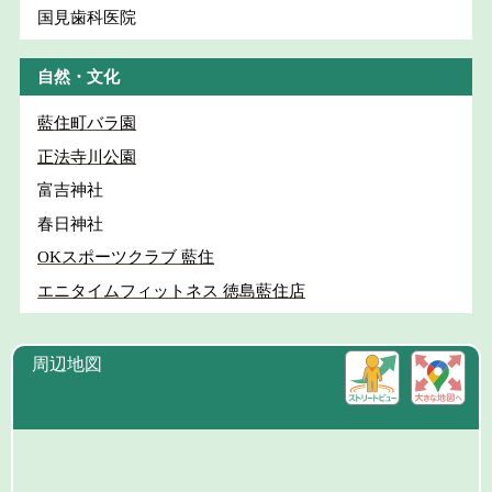
国見歯科医院
自然・文化
藍住町バラ園
正法寺川公園
富吉神社
春日神社
OKスポーツクラブ 藍住
エニタイムフィットネス 徳島藍住店
周辺地図