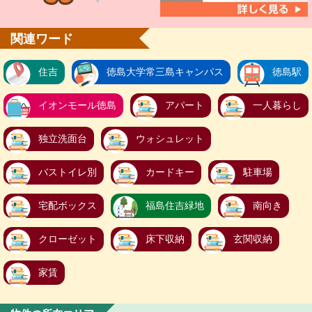
関連ワード
住吉
徳島大学常三島キャンパス
徳島駅
イオンモール徳島
アパート
一人暮らし
独立洗面台
ウォシュレット
バストイレ別
カードキー
駐車場
宅配ボックス
福島住吉緑地
南向き
クローゼット
床下収納
玄関収納
家賃