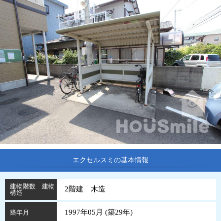
エクセルスミの基本情報
建物階数 建物
2階建 木造
構造
1997年05月 (
築
29
年
)
築年月