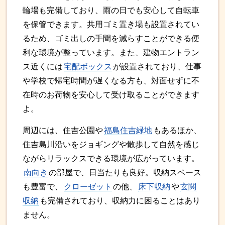
輪場も完備しており、雨の日でも安心して自転車
を保管できます。共用ゴミ置き場も設置されてい
るため、ゴミ出しの手間を減らすことができる便
利な環境が整っています。また、建物エントラン
ス近くには
宅配ボックス
が設置されており、仕事
や学校で帰宅時間が遅くなる方も、対面せずに不
在時のお荷物を安心して受け取ることができます
よ。
周辺には、住吉公園や
福島住吉緑地
もあるほか、
住吉島川沿いをジョギングや散歩して自然を感じ
ながらリラックスできる環境が広がっています。
南向き
の部屋で、日当たりも良好。収納スペース
も豊富で、
クローゼット
の他、
床下収納
や
玄関
収納
も完備されており、収納力に困ることはあり
ません。