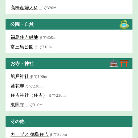
高橋産婦人科
まで320m
公園・自然
福島住吉緑地
まで350m
常三島公園
まで710m
お寺・神社
船戸神社
まで190m
蓮花寺
まで230m
住吉神社（住吉）
まで230m
東照寺
まで310m
その他
カーブス 徳島住吉
まで820m