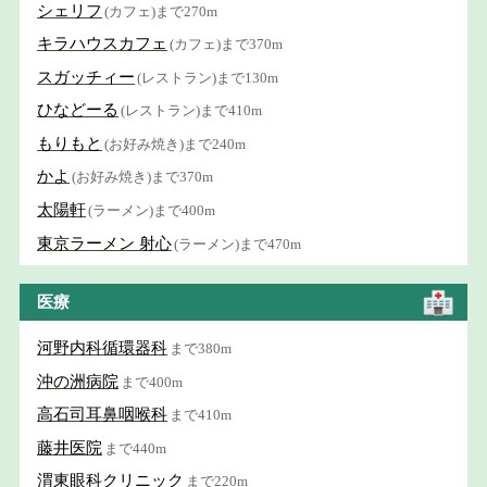
シェリフ
(カフェ)まで270m
キラハウスカフェ
(カフェ)まで370m
スガッチィー
(レストラン)まで130m
ひなどーる
(レストラン)まで410m
もりもと
(お好み焼き)まで240m
かよ
(お好み焼き)まで370m
太陽軒
(ラーメン)まで400m
東京ラーメン 射心
(ラーメン)まで470m
医療
河野内科循環器科
まで380m
沖の洲病院
まで400m
高石司耳鼻咽喉科
まで410m
藤井医院
まで440m
渭東眼科クリニック
まで220m