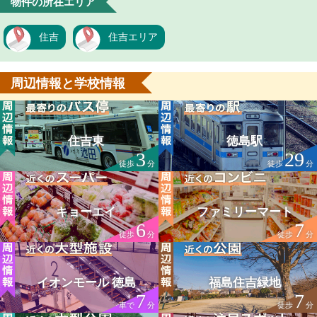
物件の所在エリア
住吉
住吉エリア
周辺情報と学校情報
住吉東
徳島駅
3
29
徒歩
分
徒歩
分
キョーエイ
ファミリーマート
6
7
徒歩
分
徒歩
分
イオンモール 徳島
福島住吉緑地
7
7
車で
分
徒歩
分