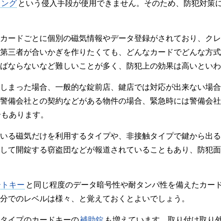
キング
という侵入手段が使用できません。そのため、防犯対策
カードごとに個別の磁気情報やデータ登録がされており、クレ
第三者が合いかぎを作りたくても、どんなカードでどんな方式
ばならないなど難しいことが多く、防犯上の効果は高いといわ
しまった場合、一般的な錠前店、鍵店では対応が出来ない場合
警備会社との契約などがある物件の場合、緊急時には警備会社
合もあります。
いる磁気だけを利用するタイプや、非接触タイプで鍵から出る
して開錠する窃盗団などが報道されていることもあり、防犯面
ートキー
と同じ程度のデータ暗号性や耐タンパ性を備えたカー
分でのレベルは様々、と覚えておくとよいでしょう。
タイプのカードキーの
補助錠
も増えています。取り付け取り