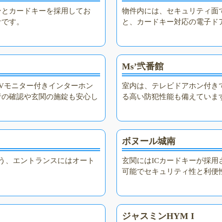
ンとカードキーを採用してお
物件内には、セキュリティ面
計です。
と、カードキー対応の電子ド
Ms’弐番館
Vモニター付きインターホン
室内は、テレビドアホン付き
者の確認や玄関の施錠も安心し
る高い防犯性能も備えていま
ボヌール城南
う、エントランスにはオート
玄関にはICカードキーが採
。
可能でセキュリティ性と利便
ジャスミンHYM I