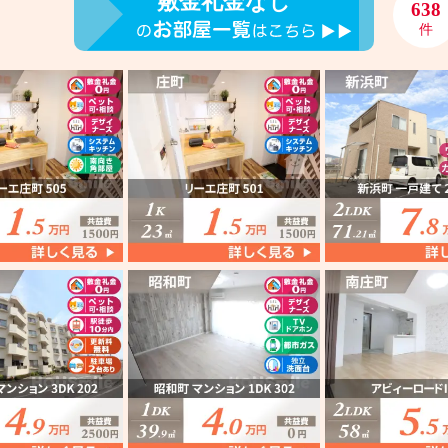
敷金礼金なし
638
件