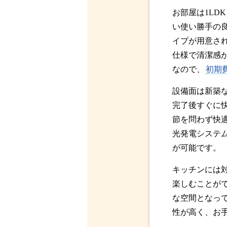
お部屋は1LD
い使い勝手の
イプが用意さ
仕様で清潔感
なので、
初期
設備面は新築
完了後すぐに
節を問わず快適
光発電システ
が可能です。
キッチンには対
楽しむことが
な空間となっ
性が高く、お