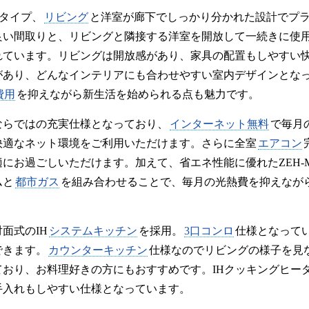
Kタイプ、
リビング
と洋室が廊下でしっかり分かれた設計でプ
良い間取りと、リビングと隣接する洋室を開放して一続きに使用
れています。リビングは開放感があり、家具の配置もしやすい
があり、どんなインテリアにも合わせやすい室内デザインとな
費用
を抑えながら新生活を始められる点も魅力です。
ならではの充実仕様となっており、
インターネット無料
で毎月
快適なネット環境をご利用いただけます。さらに全室
エアコン
にお過ごしいただけます。加えて、省エネ性能に優れたZEH-
ムと
都市ガス
を組み合わせることで、毎月の光熱費を抑えなが
面式のIH
システムキッチン
を採用。
3口コンロ
仕様となって
できます。
カウンターキッチン
仕様なのでリビングの様子を見
ており、お料理好きの方にもおすすめです。IHクッキングヒー
手入れもしやすい仕様となっています。