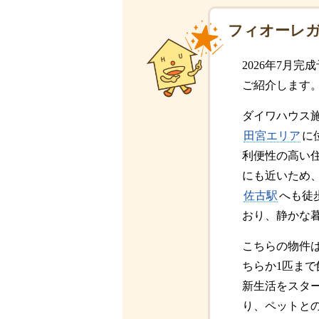
フィオーレガ
2026年7月完
ご紹介します
ダイワハウス施
田宮エリア
に
利便性の高い
にも近いため
佐古駅
へも徒
おり、静かな
こちらの物件
ちらか1匹ま
新生活をスタ
り、ペットと