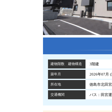
建物階数 建物構造
3階建
築年月
2026年07月 (
所在地
徳島市北田宮2
交通機関
バス：田宮運