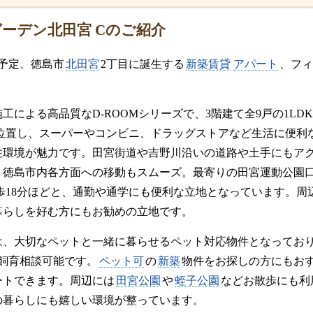
ーデン北田宮 Cのご紹介
成予定、徳島市
北田宮
2丁目に誕生する
新築賃貸
アパート
、フィ
。
工による高品質なD-ROOMシリーズで、3階建て全9戸の1L
位置し、スーパーやコンビニ、ドラッグストアなど生活に便利
住環境が魅力です。田宮街道や吉野川沿いの道路や土手にもア
、徳島市内各方面への移動もスムーズ。最寄りの田宮運動公園口
歩18分ほどと、通勤や通学にも便利な立地となっています。周
暮らしを好む方にもお勧めの立地です。
は、大切なペットと一緒に暮らせるペット対応物件となってお
で飼育相談可能です。
ペット可
の
新築
物件をお探しの方にもお
ートできます。周辺には
田宮公園
や
蛭子公園
などお散歩にも利
の暮らしにも嬉しい環境が整っています。