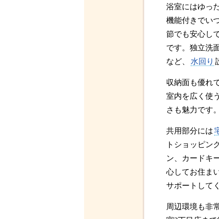
浴室にはゆっ
機能付きでい
節でも安心し
です。独立洗
など、
水回り
収納面も優れ
室内を広く使
さも魅力です
共用部分には
トショッピン
ン、カードキ
心してお住ま
サポートして
周辺環境も非