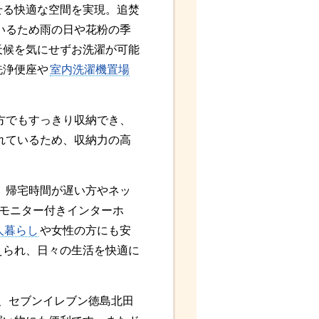
せる快適な空間を実現。追焚
いるため雨の日や花粉の季
天候を気にせずお洗濯が可能
洗浄便座や
室内洗濯機置場
方でもすっきり収納でき、
れているため、収納力の高
、帰宅時間が遅い方やネッ
Vモニター付きインターホ
人暮らし
や女性の方にも安
えられ、日々の生活を快適に
、セブンイレブン徳島北田