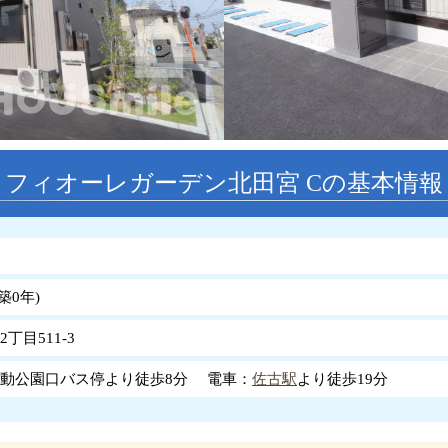
フィオーレガーデン北田宮 Cの基本情報
築
0
年
)
丁目511-3
動公園口バス停より徒歩8分 電車：
佐古駅
より徒歩19分