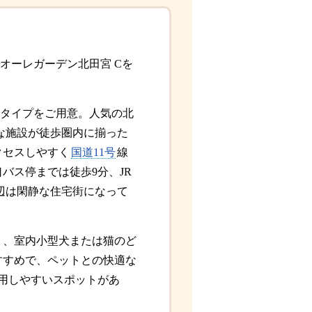
オーレガーデン北田宮 Cを
DKタイプをご用意。人気の北
な施設が徒歩圏内に揃った
クセスしやすく
国道11号
線
バス停までは徒歩9分、JR
辺は閑静な住宅街になって
り、室内小型犬または猫のど
すすめで、ペットとの快適な
用しやすいスポットがあ