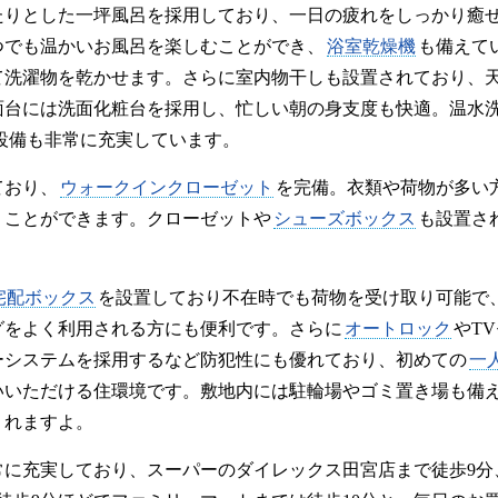
たりとした一坪風呂を採用しており、一日の疲れをしっかり癒
つでも温かいお風呂を楽しむことができ、
浴室乾燥機
も備えて
て洗濯物を乾かせます。さらに室内物干しも設置されており、
面台には洗面化粧台を採用し、忙しい朝の身支度も快適。温水
設備も非常に充実しています。
ており、
ウォークインクローゼット
を完備。衣類や荷物が多い
うことができます。クローゼットや
シューズボックス
も設置さ
。
宅配ボックス
を設置しており不在時でも荷物を受け取り可能で
グをよく利用される方にも便利です。さらに
オートロック
やT
ーシステムを採用するなど防犯性にも優れており、初めての
一
いいただける住環境です。敷地内には駐輪場やゴミ置き場も備
くれますよ。
常に充実しており、スーパーのダイレックス田宮店まで徒歩9分