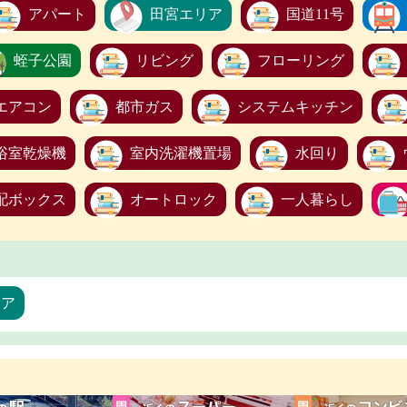
アパート
田宮エリア
国道11号
蛭子公園
リビング
フローリング
エアコン
都市ガス
システムキッチン
浴室乾燥機
室内洗濯機置場
水回り
配ボックス
オートロック
一人暮らし
リア