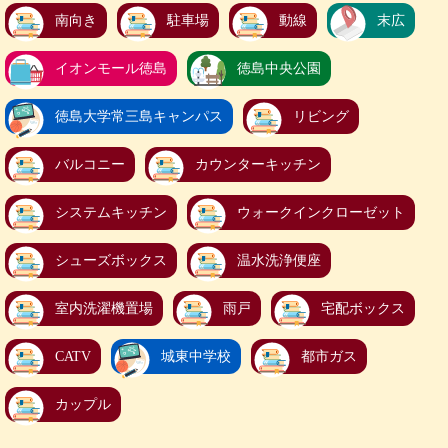
南向き
駐車場
動線
末広
イオンモール徳島
徳島中央公園
徳島大学常三島キャンパス
リビング
バルコニー
カウンターキッチン
システムキッチン
ウォークインクローゼット
シューズボックス
温水洗浄便座
室内洗濯機置場
雨戸
宅配ボックス
CATV
城東中学校
都市ガス
カップル