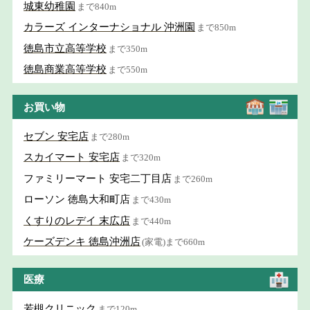
城東幼稚園
まで840m
カラーズ インターナショナル 沖洲園
まで850m
徳島市立高等学校
まで350m
徳島商業高等学校
まで550m
お買い物
セブン 安宅店
まで280m
スカイマート 安宅店
まで320m
ファミリーマート 安宅二丁目店
まで260m
ローソン 徳島大和町店
まで430m
くすりのレデイ 末広店
まで440m
ケーズデンキ 徳島沖洲店
(家電)まで660m
医療
若槻クリニック
まで120m