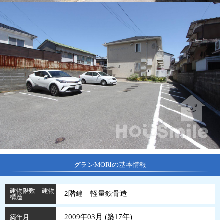
グランMORIの基本情報
建物階数 建物
2階建 軽量鉄骨造
構造
2009年03月 (
築
17
年
)
築年月