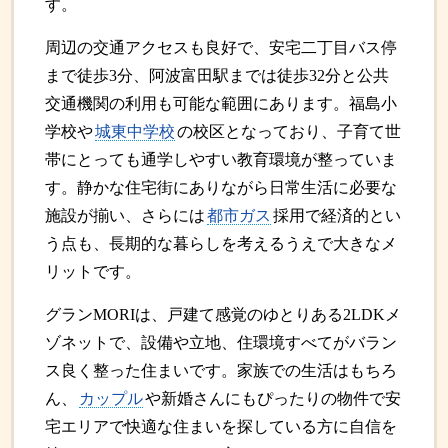
す。
周辺の交通アクセスも良好で、安宅二丁目バス停
まで徒歩3分、阿波富田駅までは徒歩32分と公共
交通機関の利用も可能な範囲にあります。福島小
学校や
城東中学校
の校区となっており、子育て世
帯にとっても通学しやすい教育環境が整っていま
す。静かな住宅街にありながら日常生活に必要な
施設が揃い、さらには
都市ガス
採用で経済的とい
う点も、長期的な暮らしを考えるうえで大きなメ
リットです。
グランMORIは、戸建て感覚のゆとりある2LDKメ
ゾネットで、設備や立地、住環境すべてがバラン
ス良く整った住まいです。家族での生活はもちろ
ん、
カップル
や新婚さんにもぴったりの物件で安
宅エリアで快適な住まいを探している方に自信を