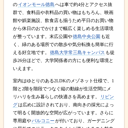
の
イオンモール徳島
へは車で約4分とアクセス抜
群で、食料品や衣料品の買い物はもちろん、映画
館や娯楽施設、飲食店も揃うため平日のお買い物
から休日のおでかけまで幅広く楽しめる生活環境
が整っています。末広公園や
徳島中央公園
も近
く、緑のある場所での散歩や気分転換も簡単に行
える好立地です。
徳島大学常三島キャンパス
も徒
歩26分ほどで、大学関係者の方にも便利な環境と
いえます。
室内はゆとりのある2LDKのメゾネット仕様で、1
階と2階を階段でつなぐ縦の動線が生活空間にメ
リハリを生み暮らしの快適さを高めます。
リビン
グ
は広めに設計されており、南向きの採光によっ
て明るく開放的な空間が広がっています。さらに
専用庭や
バルコニー
が付いており、ガーデニング