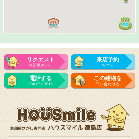
リクエスト
来店予約
お部屋さがし
をする
来店予約
電話する
この建物を
をする
088-652-3016
問い合わせる
フォーム
で問い合せる