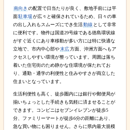
南向き
の配置で日当たりが良く、敷地手前には平
面
駐車場
が広々と確保されているため、日々の車
の出し入れもスムーズにでき生活
動線
として非常
に便利です。物件は国道29号線である徳島環状線
がすぐ近くにあり車移動が多い方には特に快適な
立地で、市内中心部や
末広
方面、沖洲方面へもア
クセスしやすい環境が整っています。周囲は落ち
着いた住宅街のため静かな住環境が保たれてお
り、通勤・通学の利便性と住みやすさが両立した
住まいとなっています。
生活利便性も高く、徒歩圏内には銀行や郵便局が
揃いちょっとした手続きも気軽に済ませることが
できます。コンビニはセブンイレブンが徒歩5
分、ファミリーマートが徒歩6分の距離にあり、
急な買い物にも困りません。さらに県内最大規模