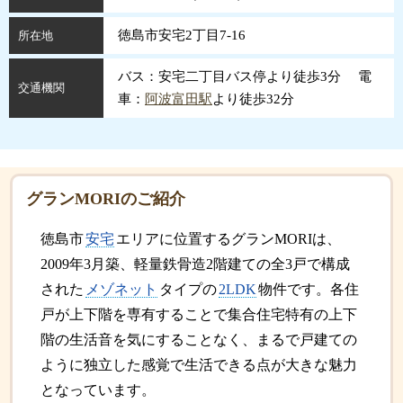
徳島市安宅2丁目7-16
所在地
バス：安宅二丁目バス停より徒歩3分 電
交通機関
車：
阿波富田駅
より徒歩32分
グランMORIのご紹介
徳島市
安宅
エリアに位置するグランMORIは、
2009年3月築、軽量鉄骨造2階建ての全3戸で構成
された
メゾネット
タイプの
2LDK
物件です。各住
戸が上下階を専有することで集合住宅特有の上下
階の生活音を気にすることなく、まるで戸建ての
ように独立した感覚で生活できる点が大きな魅力
となっています。