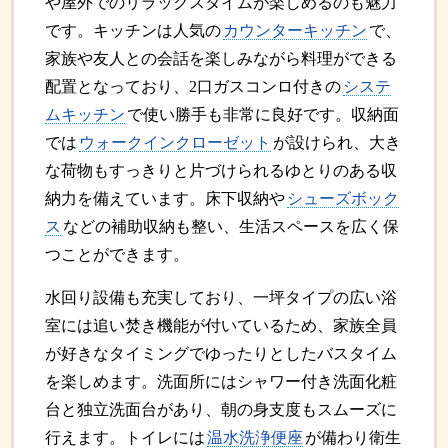
や屋外でのリラックスタイムが楽しめるのも魅力
です。キッチンは人気の
カウンターキッチン
で、
家族や友人との会話を楽しみながら料理ができる
配置となっており、2口ガスコンロ付きの
システ
ムキッチン
で使い勝手も非常に良好です。収納面
では
ウォークインクローゼット
が設けられ、大き
な荷物もすっきりと片づけられるゆとりのある収
納力を備えています。床下収納や
シューズボック
ス
などの補助収納も整い、生活スペースを広く保
つことができます。
水回り設備も充実しており、一坪タイプの広い浴
室には追い焚き機能が付いているため、家族全員
が好きなタイミングでゆったりとしたバスタイム
を楽しめます。洗面所にはシャワー付き洗面化粧
台と独立洗面台があり、朝の身支度もスムーズに
行えます。トイレには
温水洗浄便座
が備わり衛生