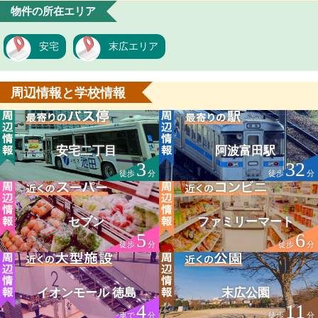
物件の所在エリア
安宅
末広エリア
周辺情報と学校情報
安宅二丁目
阿波富田駅
3
32
徒歩
分
徒歩
分
セブン
ファミリーマート
5
6
徒歩
分
徒歩
分
イオンモール 徳島
末広公園
4
11
車で
分
徒歩
分