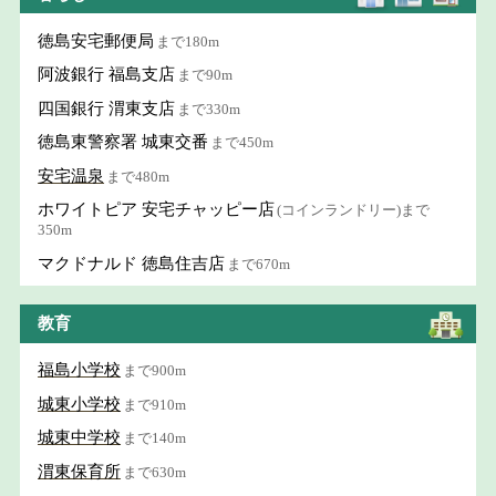
徳島安宅郵便局
まで180m
阿波銀行 福島支店
まで90m
四国銀行 渭東支店
まで330m
徳島東警察署 城東交番
まで450m
安宅温泉
まで480m
ホワイトピア 安宅チャッピー店
(コインランドリー)まで
350m
マクドナルド 徳島住吉店
まで670m
教育
福島小学校
まで900m
城東小学校
まで910m
城東中学校
まで140m
渭東保育所
まで630m