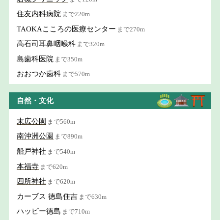
住友内科病院
まで220m
TAOKAこころの医療センター
まで270m
高石司耳鼻咽喉科
まで320m
島歯科医院
まで350m
おおつか歯科
まで570m
自然・文化
末広公園
まで560m
南沖洲公園
まで890m
船戸神社
まで540m
本福寺
まで620m
四所神社
まで620m
カーブス 徳島住吉
まで630m
ハッピー徳島
まで710m