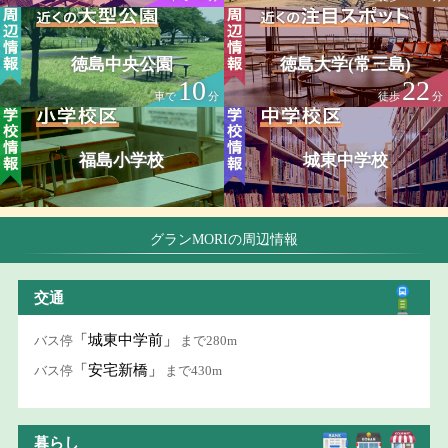
徳島中央公園
徳島大学(常三島)
10
22
車で
分
徒歩
分
福島小学校
城東中学校
グランMORIの周辺情報
交通
「城東中学前」
バス停
まで280m
「安宅新橋」
バス停
まで430m
暮らし