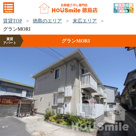
賃貸TOP
徳島のエリア
末広エリア
グランMORI
賃貸
グランMORI
アパート