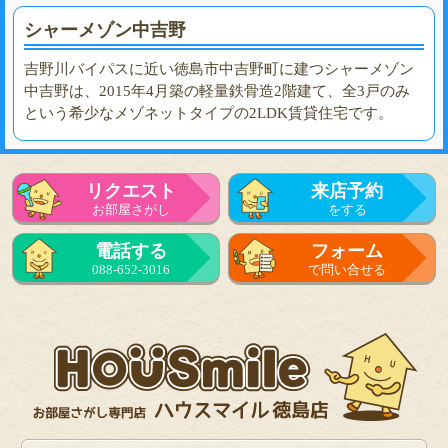
シャーメゾン中吉野
吉野川バイパスに近い徳島市中吉野町に建つシャーメゾン
中吉野は、2015年4月築の軽量鉄骨造2階建て、全3戸のみ
という希少なメゾネットタイプの2LDK賃貸住宅です。
リクエスト
来店予約
お部屋さがし
をする
電話する
フォーム
088-652-3016
で問い合せる