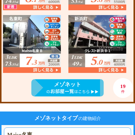
メゾネット
19
件
メゾネットタイプ
の建物紹介
Maiso名東