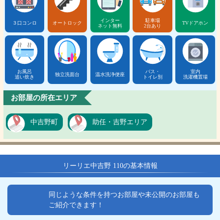
インター
駐車場
３口コンロ
オートロック
TVドアホン
ネット無料
2台あり
お風呂
バス・
室内
独立洗面台
温水洗浄便座
追い炊き
トイレ別
洗濯機置場
お部屋の所在エリア
中吉野町
助任・吉野エリア
リーリエ中吉野 110の基本情報
同じような条件を持つお部屋や未公開のお部屋も
ご紹介できます！