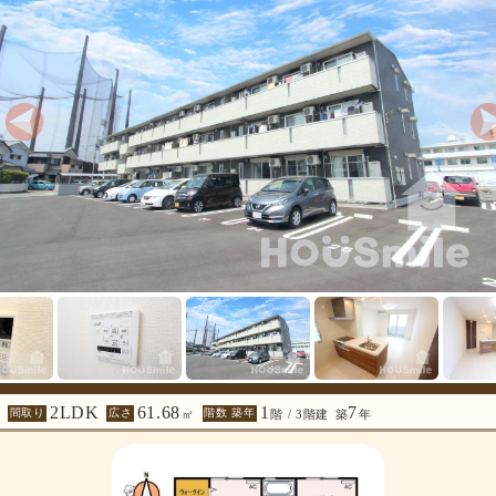
2LDK
61.68
1
7
間取り
広さ
階数 築年
㎡
階 / 3階建
築
年