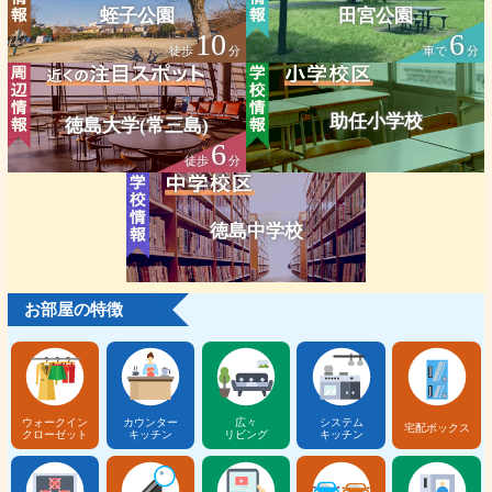
蛭子公園
田宮公園
10
6
徒歩
分
車で
分
助任小学校
徳島大学(常三島)
6
徒歩
分
徳島中学校
お部屋の特徴
ウォークイン
カウンター
広々
システム
宅配ボックス
クローゼット
キッチン
リビング
キッチン