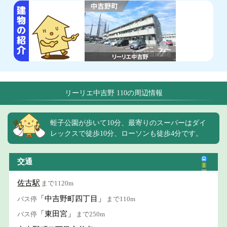
リーリエ中吉野 110の周辺情報
蛭子公園が歩いて10分、最寄りのスーパーはダイ
レックスで徒歩10分、ローソンも徒歩4分です。
交通
佐古駅
まで1120m
「中吉野町四丁目」
バス停
まで110m
「東田宮」
バス停
まで250m