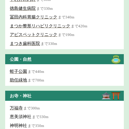
徳島健生病院
まで330m
冨田内科胃腸クリニック
まで340m
まつか整形リハビリクリニック
まで420m
アピスペットクリニック
まで190m
まつき歯科医院
まで330m
公園・自然
蛭子公園
まで440m
助任緑地
まで700m
お寺・神社
万福寺
まで300m
恵美須神社
まで330m
神明神社
まで350m