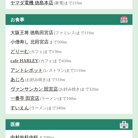
ヤマダ電機 徳島本店
(家電)まで210m
お食事
大阪王将 徳島田宮店
(ファミレス)まで110m
小僧寿し 北田宮店
まで500m
どりーむ
(カフェ)まで150m
cafe HARLEY
(カフェ)まで430m
アントレポット
(レストラン)まで1110m
あじろ
(お好み焼き)まで310m
ヴァンサンカン 田宮店
(お好み焼き)まで320m
一番亭 田宮店
(ラーメン)まで160m
すいえん
(ラーメン)まで340m
医療
中村外科内科
まで80m