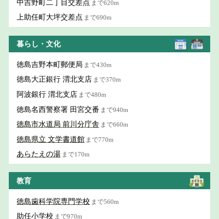
中吉野町二丁目交差点
まで620m
上助任町大坪交差点
まで690m
暮らし・文化
徳島吉野本町郵便局
まで430m
徳島大正銀行 渭北支店
まで370m
阿波銀行 渭北支店
まで480m
徳島名西警察署 田宮交番
まで940m
徳島市水道局 前川分庁舎
まで660m
徳島県立 文学書道館
まで770m
あらたえの湯
まで170m
教育
徳島歯科学院専門学校
まで560m
助任小学校
まで970m