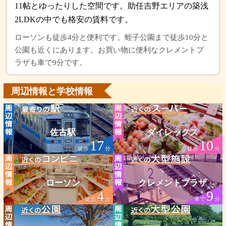
11帖とゆったりした空間です。助任吉野エリアの築浅
2LDKの中でも格安の賃料です。
ローソンも徒歩4分と便利です。蛭子公園まで徒歩10分と
公園も近くにあります。お買い物に便利なクレメントプ
ラザも車で9分です。
周辺情報と学校情報
佐古駅
ダイレックス
17
10
徒歩
分
徒歩
分
ローソン
クレメントプラザ
4
9
徒歩
分
車で
分