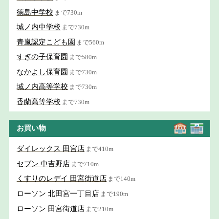
徳島中学校
まで730m
城ノ内中学校
まで730m
青嵐認定こども園
まで560m
すぎの子保育園
まで580m
なかよし保育園
まで730m
城ノ内高等学校
まで730m
香蘭高等学校
まで730m
お買い物
ダイレックス 田宮店
まで410m
セブン 中吉野店
まで710m
くすりのレデイ 田宮街道店
まで140m
ローソン 北田宮一丁目店
まで190m
ローソン 田宮街道店
まで210m