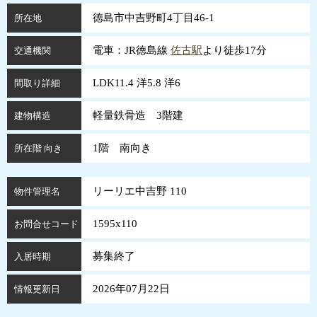
徳島市中吉野町4丁目46-1
所在地
電車：JR徳島線
佐古駅
より徒歩17分
交通機関
LDK11.4 洋5.8 洋6
間取り詳細
軽量鉄骨造 3階建
建物構造
1階 南向き
所在階 向き
リーリエ中吉野 110
物件管理名
1595x110
お問合せコード
募集終了
入居時期
2026年07月22日
情報更新日