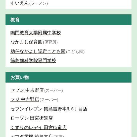
すいえん
(ラーメン)
教育
鳴門教育大学附属中学校
なかよし保育園
(保育所)
助任なかよし認定こども園
(こども園)
徳島歯科学院専門学校
お買い物
セブン 中吉野店
(スーパー)
フジ 中吉野店
(スーパー)
セブンイレブン 徳島吉野本町6丁目店
ローソン 田宮街道店
くすりのレデイ 田宮街道店
ヤマダ電機 徳島本店
(家電)