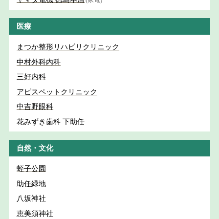
医療
まつか整形リハビリクリニック
中村外科内科
三好内科
アピスペットクリニック
中吉野眼科
花みずき歯科 下助任
自然・文化
蛭子公園
助任緑地
八坂神社
恵美須神社