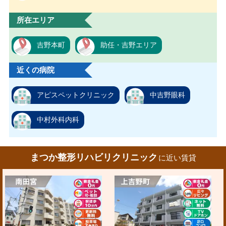
所在エリア
吉野本町
助任・吉野エリア
近くの病院
アピスペットクリニック
中吉野眼科
中村外科内科
まつか整形リハビリクリニック
に近い賃貸