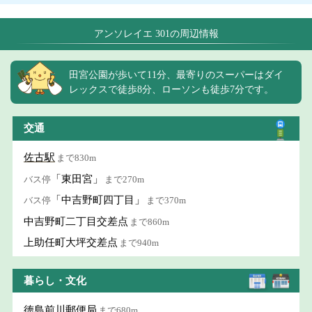
アンソレイエ 301の周辺情報
田宮公園が歩いて11分、最寄りのスーパーはダイ
レックスで徒歩8分、ローソンも徒歩7分です。
交通
佐古駅
まで830m
「東田宮」
バス停
まで270m
「中吉野町四丁目」
バス停
まで370m
中吉野町二丁目交差点
まで860m
上助任町大坪交差点
まで940m
暮らし・文化
徳島前川郵便局
まで680m