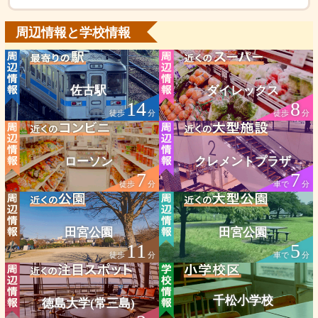
周辺情報と学校情報
佐古駅
ダイレックス
14
8
徒歩
分
徒歩
分
ローソン
クレメントプラザ
7
7
徒歩
分
車で
分
田宮公園
田宮公園
11
5
徒歩
分
車で
分
千松小学校
徳島大学(常三島)