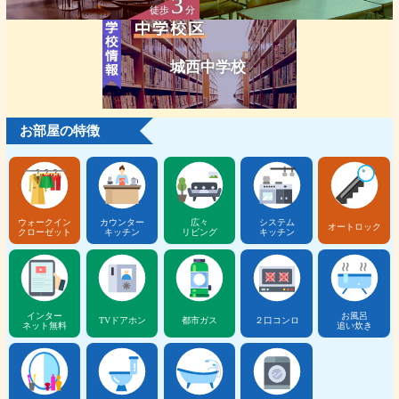
3
徒歩
分
城西中学校
お部屋の特徴
ウォークイン
カウンター
広々
システム
オートロック
クローゼット
キッチン
リビング
キッチン
インター
お風呂
TVドアホン
都市ガス
２口コンロ
ネット無料
追い炊き