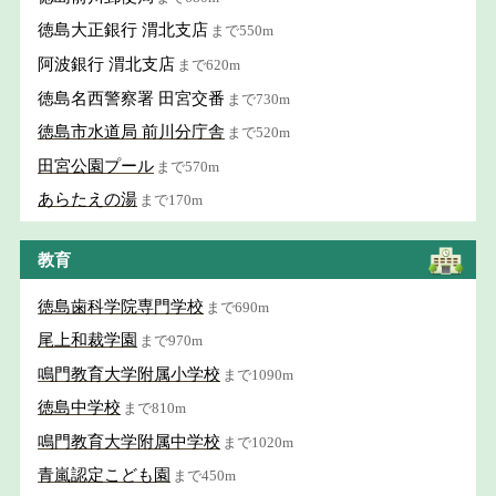
徳島大正銀行 渭北支店
まで550m
阿波銀行 渭北支店
まで620m
徳島名西警察署 田宮交番
まで730m
徳島市水道局 前川分庁舎
まで520m
田宮公園プール
まで570m
あらたえの湯
まで170m
教育
徳島歯科学院専門学校
まで690m
尾上和裁学園
まで970m
鳴門教育大学附属小学校
まで1090m
徳島中学校
まで810m
鳴門教育大学附属中学校
まで1020m
青嵐認定こども園
まで450m