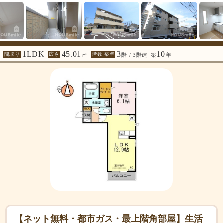
1LDK
45.01
3
10
間取り
広さ
階数 築年
㎡
階 / 3階建
築
年
【ネット無料・都市ガス・最上階角部屋】生活