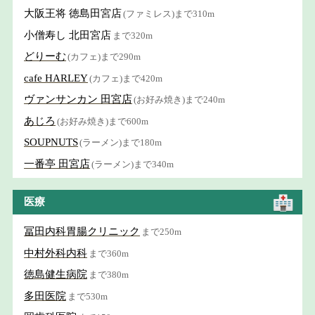
大阪王将 徳島田宮店
(ファミレス)まで310m
小僧寿し 北田宮店
まで320m
どりーむ
(カフェ)まで290m
cafe HARLEY
(カフェ)まで420m
ヴァンサンカン 田宮店
(お好み焼き)まで240m
あじろ
(お好み焼き)まで600m
SOUPNUTS
(ラーメン)まで180m
一番亭 田宮店
(ラーメン)まで340m
医療
冨田内科胃腸クリニック
まで250m
中村外科内科
まで360m
徳島健生病院
まで380m
多田医院
まで530m