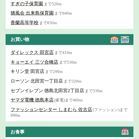
すぎの子保育園
まで520m
矯風会 出来島保育園
まで640m
香蘭高等学校
まで850m
お買い物
ダイレックス 田宮店
まで410m
キョーエイ 三ツ合橋店
まで530m
キリン堂 田宮店
まで290m
ローソン 北田宮一丁目店
まで320m
セブンイレブン 徳島北田宮2丁目店
まで330m
ヤマダ電機 徳島本店
(家電)まで460m
ファッションセンター しまむら 佐古店
(ファッション)まで
990m
お食事