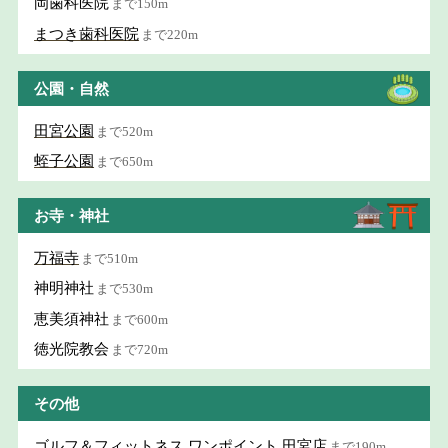
岡歯科医院
まで150m
まつき歯科医院
まで220m
公園・自然
田宮公園
まで520m
蛭子公園
まで650m
お寺・神社
万福寺
まで510m
神明神社
まで530m
恵美須神社
まで600m
徳光院教会
まで720m
その他
ゴルフ＆フィットネス ワンポイント 田宮店
まで190m