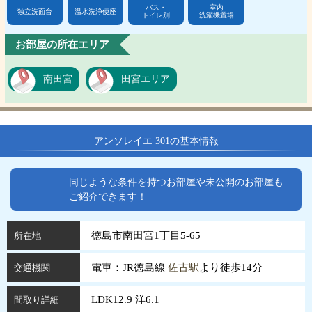
バス・
室内
独立洗面台
温水洗浄便座
トイレ別
洗濯機置場
お部屋の所在エリア
南田宮
田宮エリア
アンソレイエ 301の基本情報
同じような条件を持つお部屋や未公開のお部屋も
ご紹介できます！
徳島市南田宮1丁目5-65
所在地
電車：JR徳島線
佐古駅
より徒歩14分
交通機関
LDK12.9 洋6.1
間取り詳細