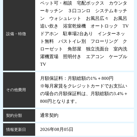
ペット可・相談 宅配ボックス カウンタ
ーキッチン ３口コンロ システムキッチ
ン ウォシュレット お風呂広々 お風呂
追い炊き 浴室乾燥機 オートロック TV
ドアホン 駐車場2台あり インターネッ
設備・特徴
ト無料 バストイレ別 フローリング ク
ローゼット 角部屋 独立洗面台 室内洗
濯機置場 照明付き エアコン ケーブル
TV
月額保証料：月額総額の1%＋800円
※毎月家賃をクレジットカードでお支払い
その他費用
の場合の月額保証料は、月額総額の3.4%＋
800円となります。
通常契約
契約分類
2026年08月05日
情報更新日