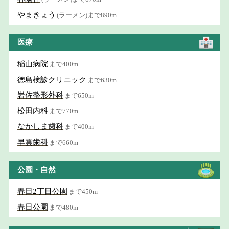
やまきょう
(ラーメン)まで890m
医療
稲山病院
まで400m
徳島検診クリニック
まで630m
岩佐整形外科
まで650m
松田内科
まで770m
なかしま歯科
まで400m
早雲歯科
まで660m
公園・自然
春日2丁目公園
まで450m
春日公園
まで480m