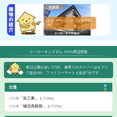
スーパーやコンビニが徒歩圏
内
ヒーローキングダム 101の周辺情報
春日公園が歩いて9分、最寄りのスーパーはセブン
で徒歩4分、ファミリーマートも徒歩7分です。
交通
「矢三東」
バス停
まで340m
「城北高校前」
バス停
まで370m