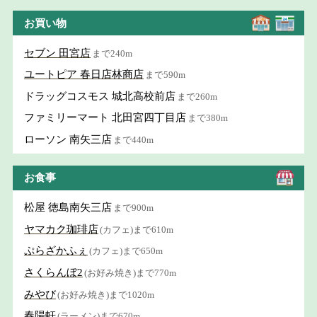
お買い物
セブン 田宮店
まで240m
ユートピア 春日店林商店
まで590m
ドラッグコスモス 城北高校前店
まで260m
ファミリーマート 北田宮四丁目店
まで380m
ローソン 南矢三店
まで440m
お食事
松屋 徳島南矢三店
まで900m
ヤマカク珈琲店
(カフェ)まで610m
ぷらざかふぇ
(カフェ)まで650m
さくらんぼ2
(お好み焼き)まで770m
みやび
(お好み焼き)まで1020m
春陽軒
(ラーメン)まで670m