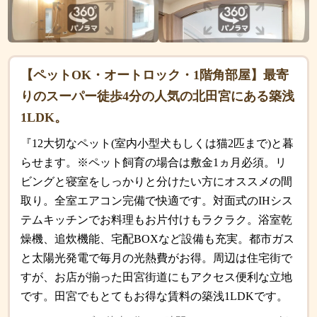
【ペットOK・オートロック・1階角部屋】最寄
りのスーパー徒歩4分の人気の北田宮にある築浅
1LDK。
『12大切なペット(室内小型犬もしくは猫2匹まで)と暮
らせます。※ペット飼育の場合は敷金1ヵ月必須。リ
ビングと寝室をしっかりと分けたい方にオススメの間
取り。全室エアコン完備で快適です。対面式のIHシス
テムキッチンでお料理もお片付けもラクラク。浴室乾
燥機、追炊機能、宅配BOXなど設備も充実。都市ガス
と太陽光発電で毎月の光熱費がお得。周辺は住宅街で
すが、お店が揃った田宮街道にもアクセス便利な立地
です。田宮でもとてもお得な賃料の築浅1LDKです。