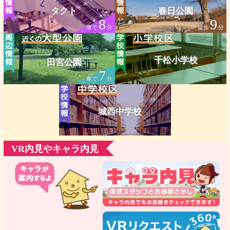
タクト
春日公園
8
9
車で
分
徒歩
分
千松小学校
田宮公園
7
車で
分
城西中学校
VR内見やキャラ内見