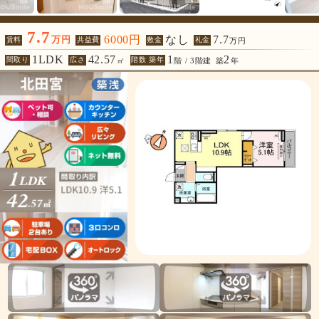
7.7
6000円
なし
7.7
万円
賃料
共益費
敷金
礼金
万円
1LDK
42.57
1
2
間取り
広さ
階数 築年
㎡
階 / 3階建
築
年