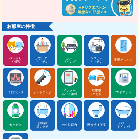
お部屋の特徴
ペット可
カウンター
広々
システム
宅配ボックス
・相談
キッチン
リビング
キッチン
インター
駐車場
３口コンロ
オートロック
TVドアホン
ネット無料
2台あり
お風呂
バス・
都市ガス
独立洗面台
温水洗浄便座
追い炊き
トイレ別