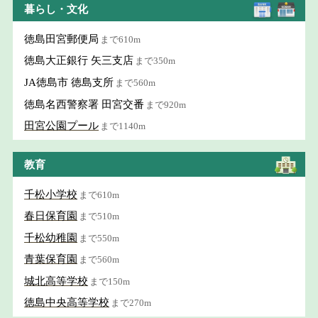
暮らし・文化
徳島田宮郵便局
まで610m
徳島大正銀行 矢三支店
まで350m
JA徳島市 徳島支所
まで560m
徳島名西警察署 田宮交番
まで920m
田宮公園プール
まで1140m
教育
千松小学校
まで610m
春日保育園
まで510m
千松幼稚園
まで550m
青葉保育園
まで560m
城北高等学校
まで150m
徳島中央高等学校
まで270m