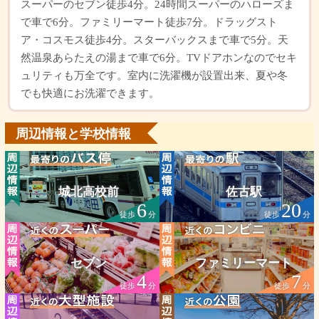
スーパーのセブン徒歩4分。24時間スーパーのハローズま
で車で6分。ファミリーマート徒歩7分。ドラッグスト
ア・コスモス徒歩4分。スターバックスまで車で5分。天
然温泉あらたえの湯まで車で6分。TVドアホンなのでセキ
ュリティも万全です。室内に洗濯機が設置出来、夏や冬
でも快適にお洗濯できます。
周辺情報と学校情報
城北高校前
佐古駅
6
20
徒歩
分
徒歩
分
セブン
ファミリーマート
4
7
徒歩
分
徒歩
分