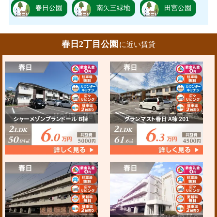
春日公園
南矢三緑地
田宮公園
春日2丁目公園
に近い賃貸