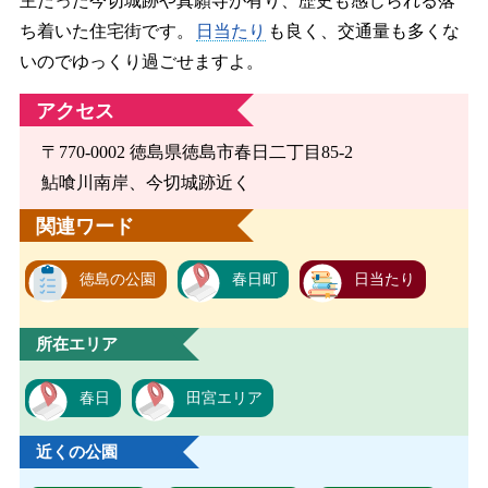
主だった今切城跡や真願寺が有り、歴史も感じられる落
ち着いた住宅街です。
日当たり
も良く、交通量も多くな
いのでゆっくり過ごせますよ。
アクセス
〒770-0002 徳島県徳島市春日二丁目85-2
鮎喰川南岸、今切城跡近く
関連ワード
徳島の公園
春日町
日当たり
所在エリア
春日
田宮エリア
近くの公園