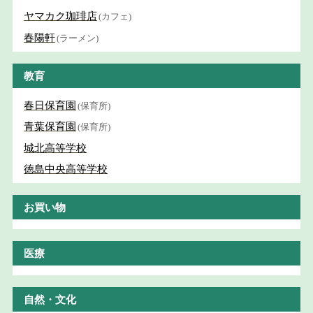
ヤマカク珈琲店
(カフェ)
春陽軒
(ラーメン)
教育
春日保育園
(保育所)
青葉保育園
(保育所)
城北高等学校
徳島中央高等学校
お買い物
医療
自然・文化