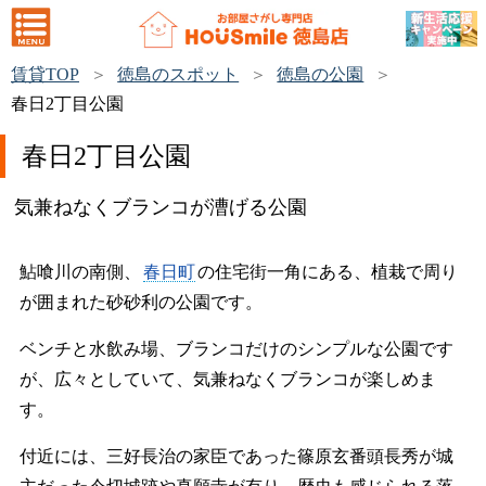
賃貸TOP
徳島のスポット
徳島の公園
春日2丁目公園
春日2丁目公園
気兼ねなくブランコが漕げる公園
鮎喰川の南側、
春日町
の住宅街一角にある、植栽で周り
が囲まれた砂砂利の公園です。
ベンチと水飲み場、ブランコだけのシンプルな公園です
が、広々としていて、気兼ねなくブランコが楽しめま
す。
付近には、三好長治の家臣であった篠原玄番頭長秀が城