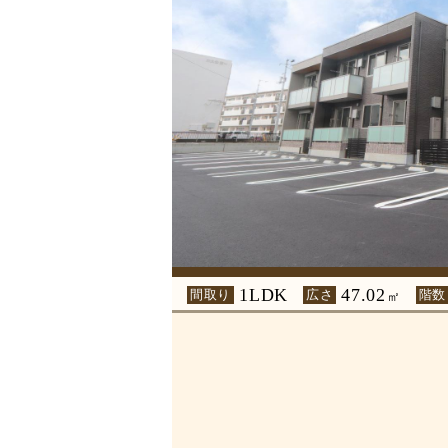
1LDK
47.02
間取り
広さ
階数
㎡