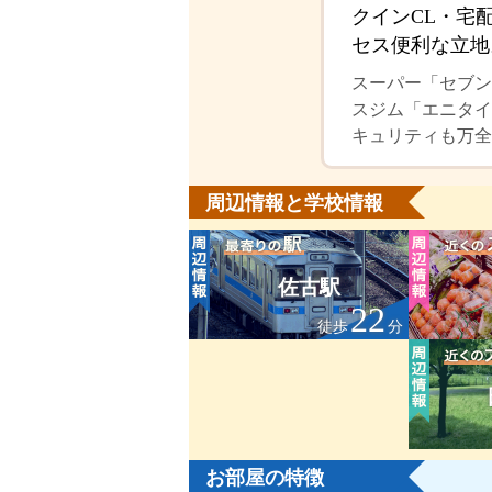
クインCL・宅
セス便利な立地
スーパー「セブン
スジム「エニタイ
キュリティも万全
周辺情報と学校情報
佐古駅
22
徒歩
分
お部屋の特徴