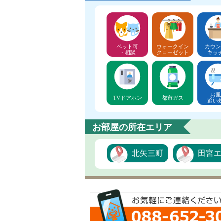
ペット可
ウォークイン
カウン
・相談
クローゼット
キッ
お風
TVドアホン
都市ガス
追い
お部屋の所在エリア
北矢三町
田宮