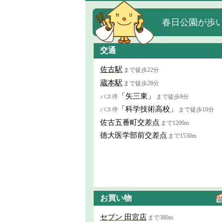
春日公園が歩い
交通
佐古駅
まで徒歩22分
蔵本駅
まで徒歩28分
「矢三東」
バス停
まで徒歩9分
「科学技術高校」
バス停
まで徒歩10分
佐古五番町交差点
まで1200m
徳大医学部前交差点
まで1530m
お買い物
セブン 田宮店
まで380m