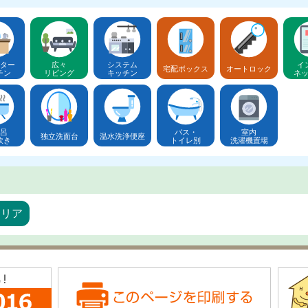
ター
広々
システム
イ
宅配ボックス
オートロック
チン
リビング
キッチン
ネ
呂
バス・
室内
独立洗面台
温水洗浄便座
炊き
トイレ別
洗濯機置場
エリア