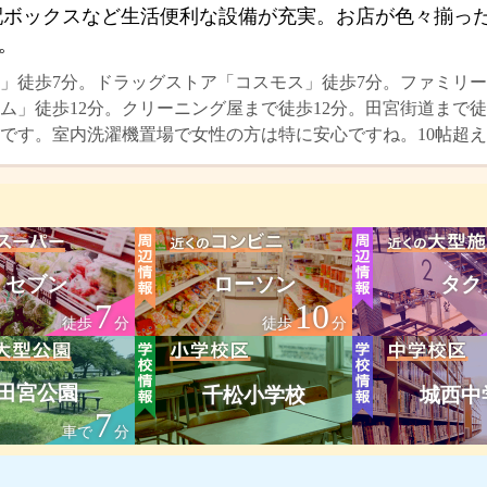
配ボックスなど生活便利な設備が充実。お店が色々揃っ
。
」徒歩7分。ドラッグストア「コスモス」徒歩7分。ファミリー
ム」徒歩12分。クリーニング屋まで徒歩12分。田宮街道まで徒
です。室内洗濯機置場で女性の方は特に安心ですね。10帖超え
セブン
ローソン
タク
7
10
徒歩
分
徒歩
分
田宮公園
千松小学校
城西中
7
車で
分