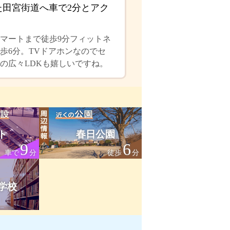
た田宮街道へ車で2分とアク
マートまで徒歩9分フィットネ
歩6分。TVドアホンなのでセ
の広々LDKも嬉しいですね。
ト
春日公園
9
6
車で
分
徒歩
分
学校