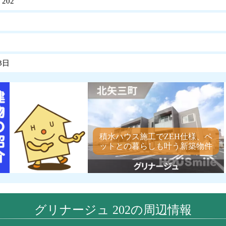
202
3日
積水ハウス施工でZEH仕様、ペ
ットとの暮らしも叶う新築物件
グリナージュ 202の周辺情報