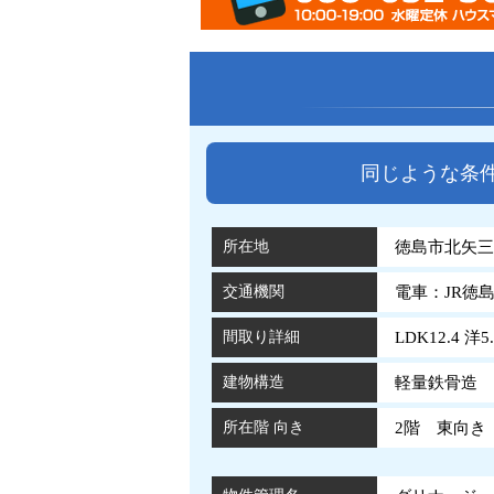
同じような条
所在地
徳島市北矢三町
交通機関
電車：JR徳
間取り詳細
LDK12.4 洋5.
建物構造
軽量鉄骨造 
所在階 向き
2階 東向き