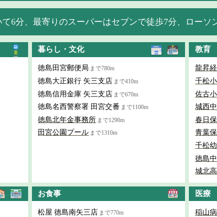
て6分、最寄りのスーパーはセブンで徒歩7分、ローソン
暮らし・文化
教育
徳島田宮郵便局
龍昇経
まで780m
徳島大正銀行 矢三支店
千松小
まで410m
徳島信用金庫 矢三支店
佐古小
まで670m
徳島名西警察署 田宮交番
城西中
まで1100m
徳島北年金事務所
春日保
まで1290m
田宮公園プール
青葉保
まで1310m
千松幼
徳島中
城北高
お食事
医療
松屋 徳島南矢三店
稲山病
まで770m