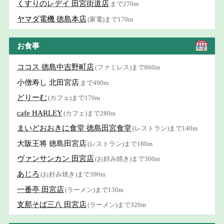
くすりのレデイ 田宮街道店
まで270m
ヤマダ電機 徳島本店
(家電)まで170m
お食事
ココス 徳島中吉野町店
(ファミレス)まで860m
小僧寿し 北田宮店
まで490m
どりーむ
(カフェ)まで170m
cafe HARLEY
(カフェ)まで280m
まいどおおきに食堂 徳島田宮食堂
(レストラン)まで140m
大阪王将 徳島田宮店
(レストラン)まで180m
ヴァンサンカン 田宮店
(お好み焼き)まで300m
あじろ
(お好み焼き)まで390m
一番亭 田宮店
(ラーメン)まで130m
支那そば三八 田宮店
(ラーメン)まで320m