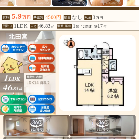
5.9
4500円
なし
3
万円
賃料
共益費
敷金
礼金
万円
1LDK
46.83
1
17
間取り
広さ
階数 築年
㎡
階 / 2階建
築
年