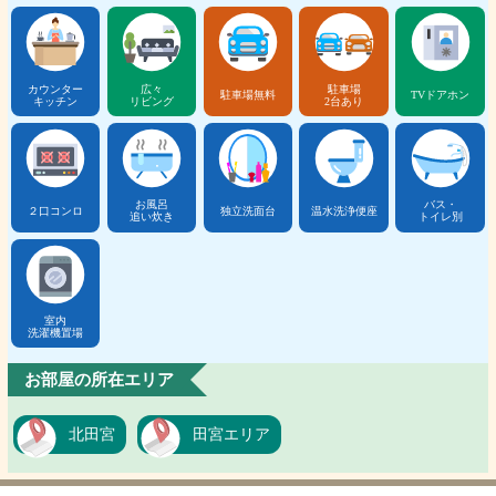
カウンター
広々
駐車場
駐車場無料
TVドアホン
キッチン
リビング
2台あり
お風呂
バス・
２口コンロ
独立洗面台
温水洗浄便座
追い炊き
トイレ別
室内
洗濯機置場
お部屋の所在エリア
北田宮
田宮エリア