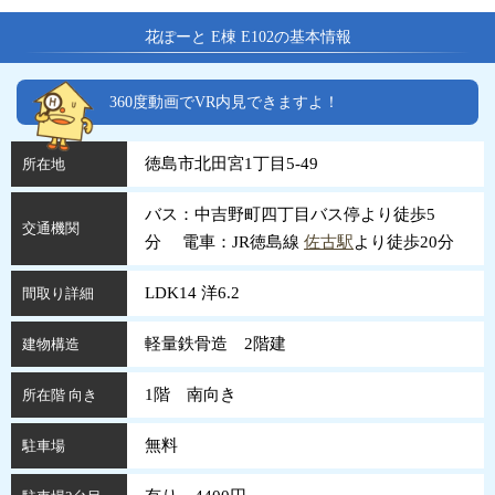
花ぽーと E棟 E102の基本情報
360度動画でVR内見できますよ！
徳島市北田宮1丁目5-49
所在地
バス：中吉野町四丁目バス停より徒歩5
交通機関
分 電車：JR徳島線
佐古駅
より徒歩20分
LDK14 洋6.2
間取り詳細
軽量鉄骨造 2階建
建物構造
1階 南向き
所在階 向き
無料
駐車場