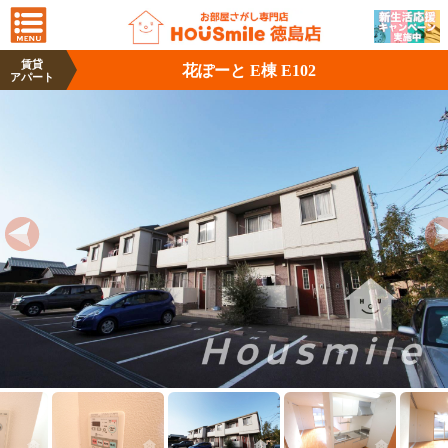
賃貸
花ぽーと E棟 E102
アパート