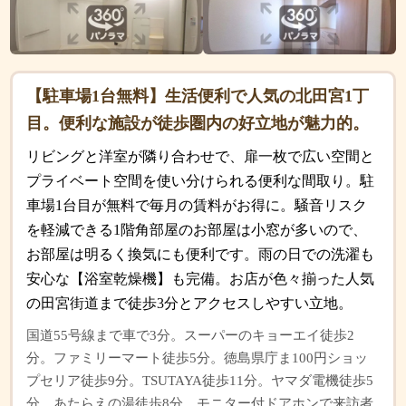
【駐車場1台無料】生活便利で人気の北田宮1丁
目。便利な施設が徒歩圏内の好立地が魅力的。
リビングと洋室が隣り合わせで、扉一枚で広い空間と
プライベート空間を使い分けられる便利な間取り。駐
車場1台目が無料で毎月の賃料がお得に。騒音リスク
を軽減できる1階角部屋のお部屋は小窓が多いので、
お部屋は明るく換気にも便利です。雨の日での洗濯も
安心な【浴室乾燥機】も完備。お店が色々揃った人気
の田宮街道まで徒歩3分とアクセスしやすい立地。
国道55号線まで車で3分。スーパーのキョーエイ徒歩2
分。ファミリーマート徒歩5分。徳島県庁ま100円ショッ
プセリア徒歩9分。TSUTAYA徒歩11分。ヤマダ電機徒歩5
分。あたらえの湯徒歩8分。モニター付ドアホンで来訪者