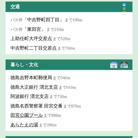
交通
「中吉野町四丁目」
バス停
まで190m
「東田宮」
バス停
まで210m
上助任町大坪交差点
まで520m
中吉野町二丁目交差点
まで760m
暮らし・文化
徳島吉野本町郵便局
まで540m
徳島大正銀行 渭北支店
まで610m
阿波銀行 渭北支店
まで730m
徳島名西警察署 田宮交番
まで870m
田宮公園プール
まで880m
あらたえの湯
まで280m