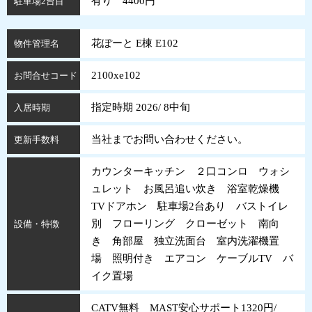
有り 4400円
駐車場2台目
花ぽーと E棟 E102
物件管理名
2100xe102
お問合せコード
指定時期 2026/ 8中旬
入居時期
当社までお問い合わせください。
更新手数料
カウンターキッチン ２口コンロ ウォシ
ュレット お風呂追い炊き 浴室乾燥機
TVドアホン 駐車場2台あり バストイレ
別 フローリング クローゼット 南向
設備・特徴
き 角部屋 独立洗面台 室内洗濯機置
場 照明付き エアコン ケーブルTV バ
イク置場
CATV無料 MAST安心サポート1320円/