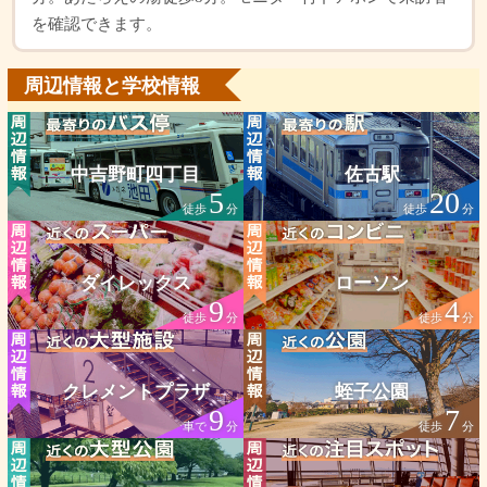
を確認できます。
周辺情報と学校情報
中吉野町四丁目
佐古駅
5
20
徒歩
分
徒歩
分
ダイレックス
ローソン
9
4
徒歩
分
徒歩
分
クレメントプラザ
蛭子公園
9
7
車で
分
徒歩
分