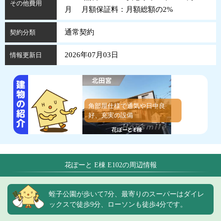
その他費用
月 月額保証料：月額総額の2%
通常契約
契約分類
2026年07月03日
情報更新日
角部屋仕様で通気や日中良
好、充実の設備
花ぽーと E棟 E102の周辺情報
蛭子公園が歩いて7分、最寄りのスーパーはダイレ
ックスで徒歩9分、ローソンも徒歩4分です。