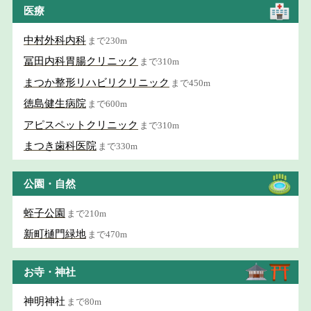
医療
中村外科内科
まで230m
冨田内科胃腸クリニック
まで310m
まつか整形リハビリクリニック
まで450m
徳島健生病院
まで600m
アピスペットクリニック
まで310m
まつき歯科医院
まで330m
公園・自然
蛭子公園
まで210m
新町樋門緑地
まで470m
お寺・神社
神明神社
まで80m