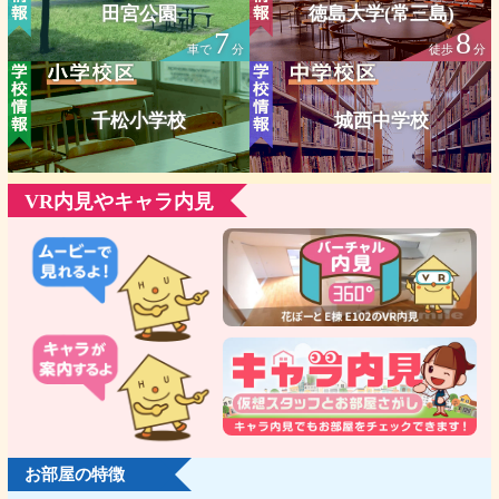
田宮公園
徳島大学(常三島)
7
8
車で
分
徒歩
分
千松小学校
城西中学校
VR内見やキャラ内見
お部屋の特徴