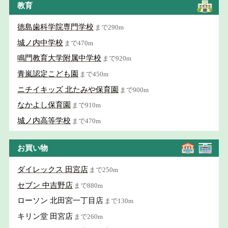
教育
徳島歯科学院専門学校
まで290m
城ノ内中学校
まで470m
鳴門教育大学附属中学校
まで920m
青嵐認定こども園
まで450m
ニチイキッズ 北たみや保育園
まで900m
なかよし保育園
まで910m
城ノ内高等学校
まで470m
お買い物
ダイレックス 田宮店
まで250m
セブン 中吉野店
まで880m
ローソン 北田宮一丁目店
まで130m
キリン堂 田宮店
まで260m