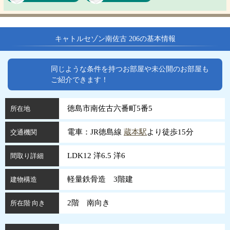
キャトルセゾン南佐古 206の基本情報
同じような条件を持つお部屋や未公開のお部屋も
ご紹介できます！
徳島市南佐古六番町5番5
所在地
電車：JR徳島線
蔵本駅
より徒歩15分
交通機関
LDK12 洋6.5 洋6
間取り詳細
軽量鉄骨造 3階建
建物構造
2階 南向き
所在階 向き