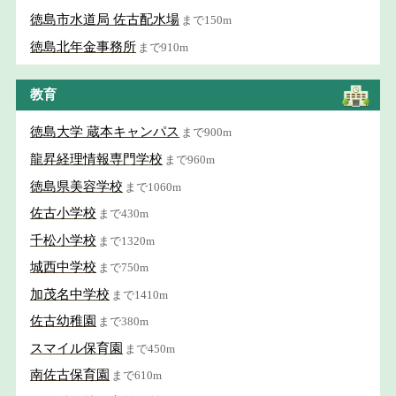
徳島市水道局 佐古配水場
まで150m
徳島北年金事務所
まで910m
教育
徳島大学 蔵本キャンパス
まで900m
龍昇経理情報専門学校
まで960m
徳島県美容学校
まで1060m
佐古小学校
まで430m
千松小学校
まで1320m
城西中学校
まで750m
加茂名中学校
まで1410m
佐古幼稚園
まで380m
スマイル保育園
まで450m
南佐古保育園
まで610m