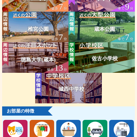
7
9
徒歩
分
車で
分
椎宮公園
蔵本公園
7
7
徒歩
分
車で
分
佐古小学校
徳島大学(蔵本)
13
徒歩
分
城西中学校
お部屋の特徴