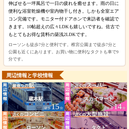
伸ばせる一坪風呂で一日の疲れを癒せます。雨の日に
便利な浴室乾燥機や室内物干し付き。しかも全室エア
コン完備です。モニター付ドアホンで来訪者を確認で
きます。10帖超えの広々LDKも嬉しいですね。佐古で
もとてもお得な賃料の築浅2LDKです。
ローソンも徒歩7分と便利です。椎宮公園まで徒歩7分と
公園も近くにあります。お買い物に便利なタクトも車で9
分です。
周辺情報と学校情報
蔵本駅
スカイマート
15
14
徒歩
分
徒歩
分
ローソン
タクト