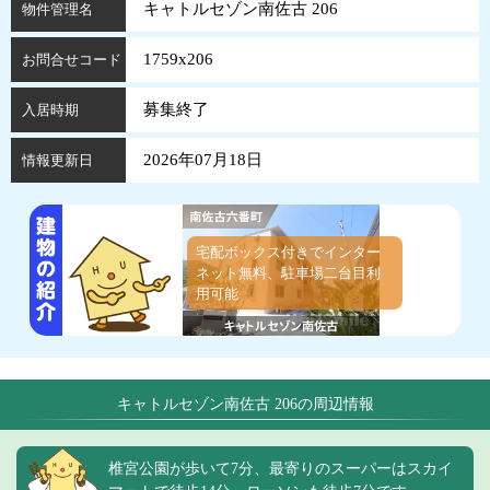
キャトルセゾン南佐古 206
物件管理名
1759x206
お問合せコード
募集終了
入居時期
2026年07月18日
情報更新日
宅配ボックス付きでインター
ネット無料、駐車場二台目利
用可能
キャトルセゾン南佐古 206の周辺情報
椎宮公園が歩いて7分、最寄りのスーパーはスカイ