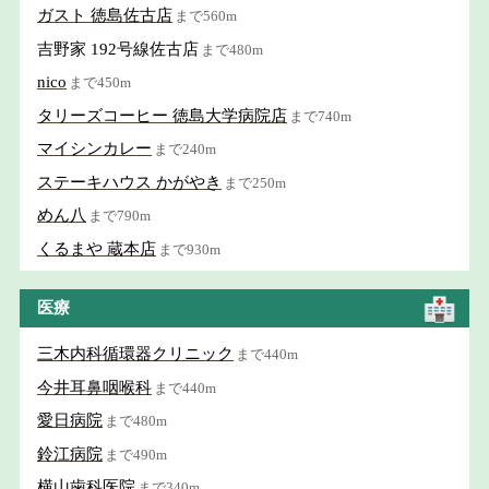
ガスト 徳島佐古店
まで560m
吉野家 192号線佐古店
まで480m
nico
まで450m
タリーズコーヒー 徳島大学病院店
まで740m
マイシンカレー
まで240m
ステーキハウス かがやき
まで250m
めん八
まで790m
くるまや 蔵本店
まで930m
医療
三木内科循環器クリニック
まで440m
今井耳鼻咽喉科
まで440m
愛日病院
まで480m
鈴江病院
まで490m
横山歯科医院
まで340m