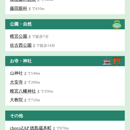
藤田眼科
まで410m
公園・自然
椎宮公園
まで徒歩7分
佐古西公園
まで徒歩14分
お寺・神社
山神社
まで140m
大安寺
まで200m
椎宮八幡神社
まで350m
大教院
まで710m
その他
chocoZAP 徳島蔵本町
まで870m