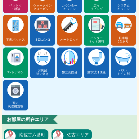
ペット可
ウォークイン
カウンター
広々
システム
・相談
クローゼット
キッチン
リビング
キッチン
インター
駐車場
宅配ボックス
３口コンロ
オートロック
ネット無料
2台あり
お風呂
バス・
TVドアホン
独立洗面台
温水洗浄便座
追い炊き
トイレ別
室内
洗濯機置場
お部屋の所在エリア
南佐古六番町
佐古エリア