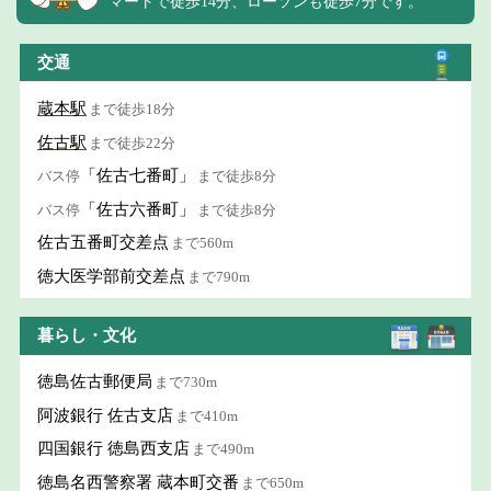
マートで徒歩14分、ローソンも徒歩7分です。
交通
蔵本駅
まで徒歩18分
佐古駅
まで徒歩22分
「佐古七番町」
バス停
まで徒歩8分
「佐古六番町」
バス停
まで徒歩8分
佐古五番町交差点
まで560m
徳大医学部前交差点
まで790m
暮らし・文化
徳島佐古郵便局
まで730m
阿波銀行 佐古支店
まで410m
四国銀行 徳島西支店
まで490m
徳島名西警察署 蔵本町交番
まで650m