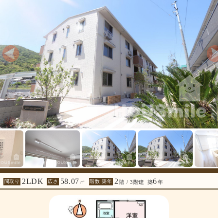
2LDK
58.07
2
6
間取り
広さ
階数 築年
㎡
階 / 3階建
築
年