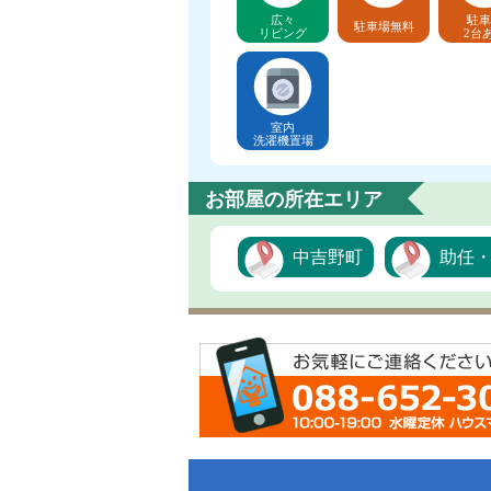
広々
駐車
駐車場無料
リビング
2台
室内
洗濯機置場
お部屋の所在エリア
中吉野町
助任