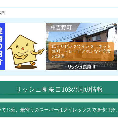
5日
広々リビングでインターネット
無料、テレビドアホンなど充実
の設備
リッシュ良庵 II 103の周辺情報
て12分、最寄りのスーパーはダイレックスで徒歩11分