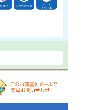
バス・
立洗面台
温水洗浄便座
トイレ別