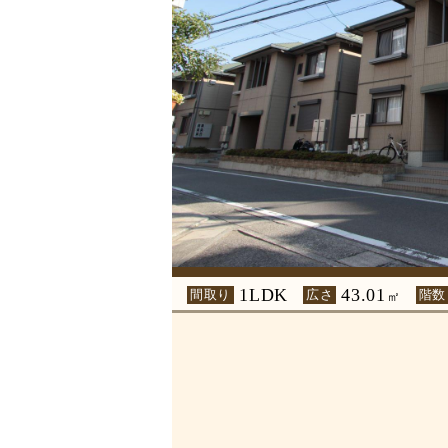
1LDK
43.01
間取り
広さ
階数
㎡