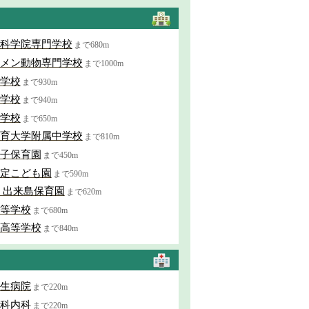
科学院専門学校
まで680m
メン動物専門学校
まで1000m
学校
まで930m
学校
まで940m
学校
まで650m
育大学附属中学校
まで810m
子保育園
まで450m
定こども園
まで590m
 出来島保育園
まで620m
等学校
まで680m
高等学校
まで840m
生病院
まで220m
科内科
まで220m