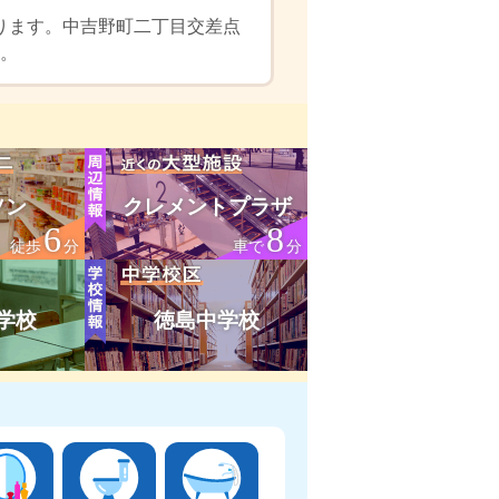
ります。中吉野町二丁目交差点
す。
ソン
クレメントプラザ
6
8
徒歩
分
車で
分
学校
徳島中学校