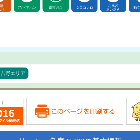
場
お風呂
TVドアホン
都市ガス
２口コンロ
独
あり
追い炊き
・吉野エリア