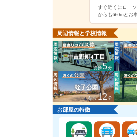
すぐ近くにローソ
からも660mと
周辺情報と学校情報
中吉野町4丁目
5
徒歩
分
蛭子公園
12
徒歩
分
お部屋の特徴