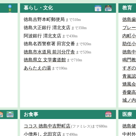
暮らし・文化
教育
徳島吉野本町郵便局
徳島歯
まで510m
徳島大正銀行 渭北支店
ブレー
まで350m
阿波銀行 渭北支店
内町小
まで430m
徳島名西警察署 田宮交番
助任小
まで920m
徳島市水道局 前川分庁舎
徳島中
まで520m
徳島県立 文学書道館
鳴門教
まで710m
あらたえの湯
すぎの
まで190m
青嵐認
矯風会
香蘭高
城ノ内
お食事
医療
ココス 徳島中吉野町店
徳島健
(ファミレス)まで680m
小僧寿し 北田宮店
中村外
まで490m