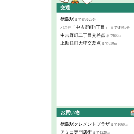
交通
徳島駅
まで徒歩23分
「中吉野町4丁目」
バス停
まで徒歩5分
中吉野町二丁目交差点
まで660m
上助任町大坪交差点
まで830m
お買い物
徳島駅クレメントプラザ
まで1060m
アミコ専門店街
まで1220m