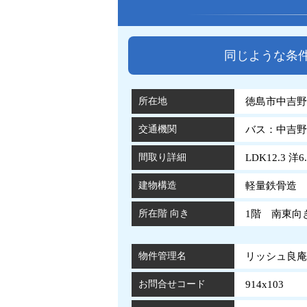
同じような条
所在地
徳島市中吉野町
交通機関
バス：中吉野
間取り詳細
LDK12.3 洋6.
建物構造
軽量鉄骨造 
所在階 向き
1階 南東向
物件管理名
リッシュ良庵 I
お問合せコード
914x103