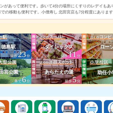
ンがあって便利です。歩いて4分の場所にくすりのレデイもあ
お車での移動も便利です。小僧寿し 北田宮店も7分程度にありま
徳島駅
ダイレックス
ロー
23
11
徒歩
分
徒歩
分
田宮公園
あらたえの湯
助任小
6
5
車で
分
徒歩
分