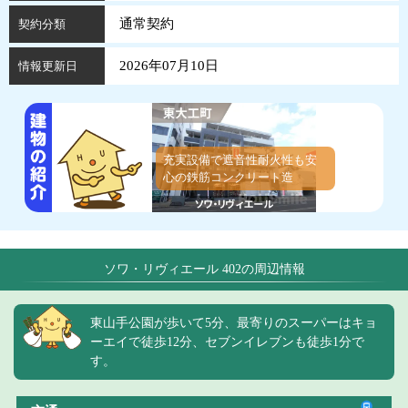
通常契約
契約分類
2026年07月10日
情報更新日
充実設備で遮音性耐火性も安
心の鉄筋コンクリート造
ソワ・リヴィエール 402の周辺情報
東山手公園が歩いて5分、最寄りのスーパーはキョ
ーエイで徒歩12分、セブンイレブンも徒歩1分で
す。