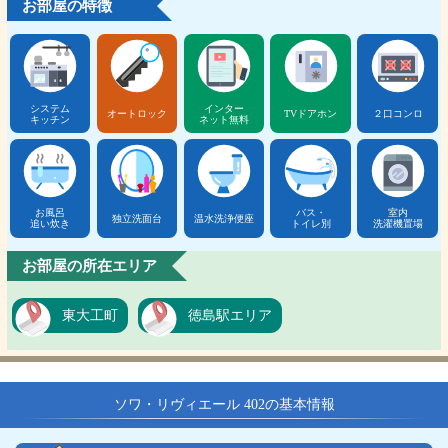
お部屋の特徴
システム
インター
オートロック
TVドアホン
２口コンロ
キッチン
ネット無料
お風呂
バス・
室内
独立洗面台
温水洗浄便座
追い炊き
トイレ別
洗濯機置場
お部屋の所在エリア
東大工町
徳島駅エリア
ソワ・リヴィエール 402の基本情報