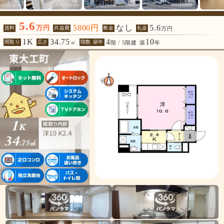
5.6
5800円
なし
5.6
万円
賃料
共益費
敷金
礼金
万円
1K
34.75
4
10
間取り
広さ
階数 築年
㎡
階 / 5階建
築
年