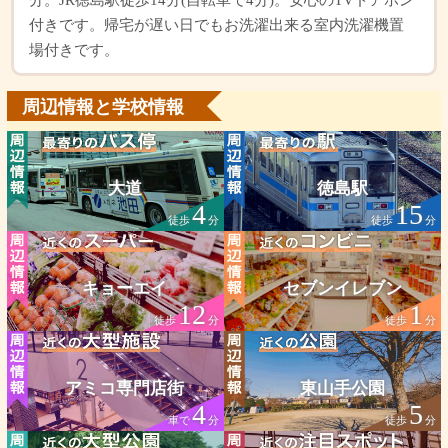
分。JR徳島駅徒歩14分(自転車で4分)。安心のTVドアホン
付きです。帰宅が遅い日でもお洗濯出来る室内洗濯機置
場付きです。
周辺情報と学校情報
大道
徳島駅
4
15
徒歩
分
徒歩
分
キョーエイ
セブンイレブン
12
1
徒歩
分
徒歩
分
アミコ専門店街
東山手公園
4
5
車で
分
徒歩
分