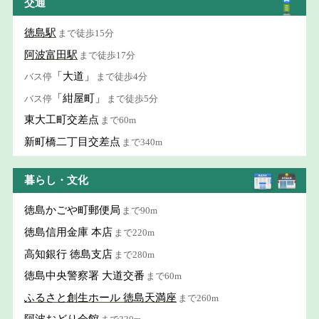
交通
徳島駅
まで徒歩15分
阿波富田駅
まで徒歩17分
「大道」
バス停
まで徒歩4分
「紺屋町」
バス停
まで徒歩5分
東大工町交差点
まで60m
新町橋二丁目交差点
まで340m
暮らし・文化
徳島かごや町郵便局
まで90m
徳島信用金庫 本店
まで220m
高知銀行 徳島支店
まで280m
徳島中央警察署 大道交番
まで60m
ふるさと創生ホール 徳島天満座
まで260m