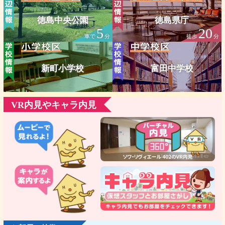
徳島中央公園
徳島県庁
5
20
車で
分
徒歩
分
新町小学校
富田中学校
VR内見やキャラ内見