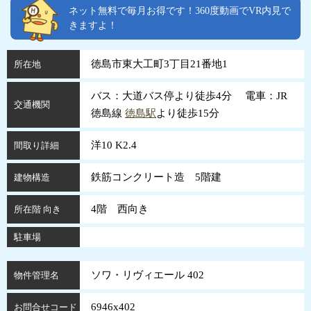
ネット無料で毎月お得です！360度動画でVR内見で
きますよ！
徳島市東大工町3丁目21番地1
所在地
バス：大道バス停より徒歩4分 電車：JR
交通機関
徳島線
徳島駅
より徒歩15分
洋10 K2.4
間取り詳細
鉄筋コンクリート造 5階建
建物構造
4階 西向き
所在階 向き
駐車場
ソワ・リヴィエール 402
物件管理名
6946x402
お問合せコード