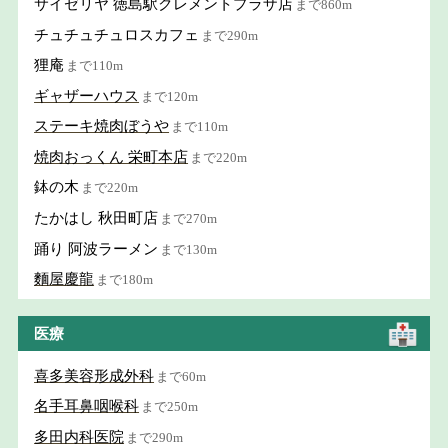
サイゼリヤ 徳島駅クレメントプラザ店
まで860m
チュチュチュロスカフェ
まで290m
狸庵
まで110m
ギャザーハウス
まで120m
ステーキ焼肉ぼうや
まで110m
焼肉おっくん 栄町本店
まで220m
鉢の木
まで220m
たかはし 秋田町店
まで270m
踊り 阿波ラーメン
まで130m
麵屋慶龍
まで180m
医療
喜多美容形成外科
まで60m
名手耳鼻咽喉科
まで250m
多田内科医院
まで290m