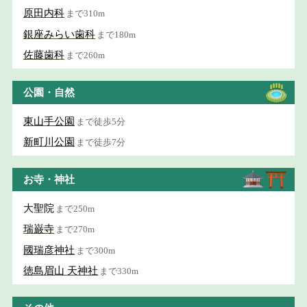
原田内科
まで310m
銀座みらい歯科
まで180m
佐藤歯科
まで260m
公園・自然
東山手公園
まで徒歩5分
新町川公園
まで徒歩7分
お寺・神社
大聖院
まで250m
瑞巌寺
まで270m
國瑞彦神社
まで300m
徳島眉山 天神社
まで330m