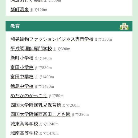
阿波おどり会館
まで330m
新町温泉
まで120m
教育
和晃編物ファッションビジネス専門学校
まで330m
平成調理師専門学校
まで390m
新町小学校
まで140m
富田小学校
まで830m
富田中学校
まで1400m
徳島中学校
まで1490m
めだかのがっこう
まで80m
四国大学附属乳児保育所
まで260m
四国大学附属西富田こども園
まで280m
城東高等学校
まで1240m
城南高等学校
まで1470m