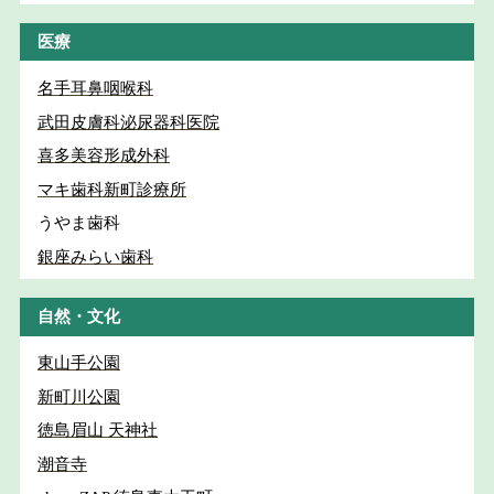
医療
名手耳鼻咽喉科
武田皮膚科泌尿器科医院
喜多美容形成外科
マキ歯科新町診療所
うやま歯科
銀座みらい歯科
自然・文化
東山手公園
新町川公園
徳島眉山 天神社
潮音寺