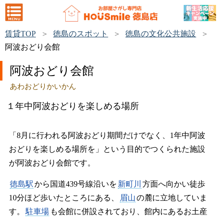
賃貸TOP
徳島のスポット
徳島の文化公共施設
阿波おどり会館
阿波おどり会館
あわおどりかいかん
１年中阿波おどりを楽しめる場所
「8月に行われる阿波おどり期間だけでなく、1年中阿波
おどりを楽しめる場所を」という目的でつくられた施設
が阿波おどり会館です。
徳島駅
から国道439号線沿いを
新町川
方面へ向かい徒歩
10分ほど歩いたところにある、
眉山
の麓に立地していま
す。
駐車場
も会館に併設されており、館内にあるお土産