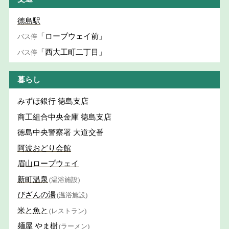
徳島駅
「ロープウェイ前」
バス停
「西大工町二丁目」
バス停
暮らし
みずほ銀行 徳島支店
商工組合中央金庫 徳島支店
徳島中央警察署 大道交番
阿波おどり会館
眉山ロープウェイ
新町温泉
(温浴施設)
びざんの湯
(温浴施設)
米と魚と
(レストラン)
麺屋 やま樹
(ラーメン)