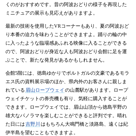
くのがおすすめです。昔の阿波おどりの様子を再現した
ミニチュアの展示も見応えがありますよ。
最新の技術を使用したVRコーナーもあり、夏の阿波おど
り本番の迫力を味わうことができますよ。踊りの輪の中
に入ったような臨場感あふれる映像に入ることができる
ので、阿波おどりが身近な人も阿波おどり会館に足を運
ぶことで、新たな発見があるかもしれません。
会館5階には、徳島ゆかりでポルトガルの文豪であるモラ
エス氏の資料展示場のほか、県内外のお客さんに親しま
れている
眉山ロープウェイ
の山麓駅があります。ロープ
ウェイチケットの券売機も有り、気軽に購入することが
できます。ロープウェイでは、眉山山頂から徳島平野の
雄大なパノラマを楽しむことができると評判です。晴れ
た日には
吉野川
はもちろん大鳴門橋と淡路島、遠くは紀
伊半島を望むこともできますよ。