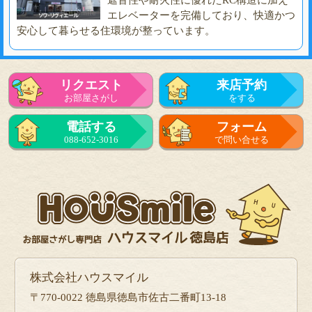
遮音性や耐火性に優れたRC構造に加え
エレベーターを完備しており、快適かつ
安心して暮らせる住環境が整っています。
リクエスト
来店予約
お部屋さがし
をする
電話する
フォーム
088-652-3016
で問い合せる
株式会社ハウスマイル
〒770-0022 徳島県徳島市佐古二番町13-18