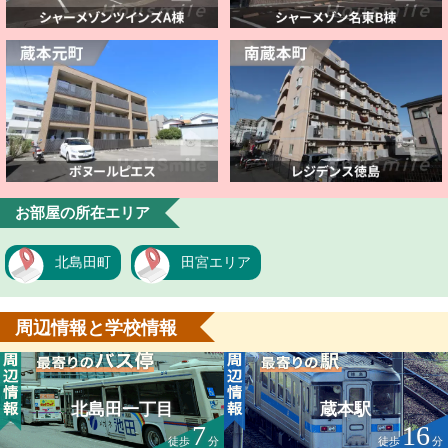
お部屋の所在エリア
北島田町
田宮エリア
周辺情報と学校情報
北島田一丁目
蔵本駅
7
16
徒歩
分
徒歩
分