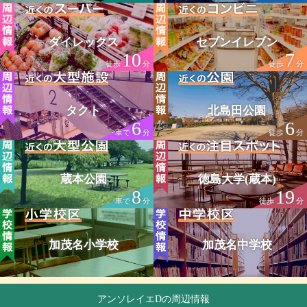
ダイレックス
セブンイレブン
10
7
徒歩
分
徒歩
分
タクト
北島田公園
6
6
車で
分
徒歩
分
蔵本公園
徳島大学(蔵本)
8
19
車で
分
徒歩
分
加茂名小学校
加茂名中学校
アンソレイエDの周辺情報