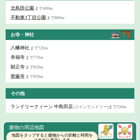
北島田公園
まで400m
不動東3丁目公園
まで800m
お寺・神社
八幡神社
まで720m
幸福寺
まで770m
顕正寺
まで820m
密厳寺
まで850m
その他
ランドリークィーン 中島田店
(コインランドリー)まで530m
建物の周辺地図
地図をタップすると建物からの距離と時間を
コチラに表示します