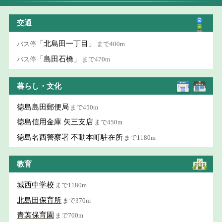
交通
「北島田一丁目」
バス停
まで400m
「島田石橋」
バス停
まで470m
暮らし・文化
徳島島田郵便局
まで450m
徳島信用金庫 矢三支店
まで450m
徳島名西警察署 不動本町駐在所
まで1180m
教育
城西中学校
まで1180m
北島田保育所
まで370m
青葉保育園
まで700m