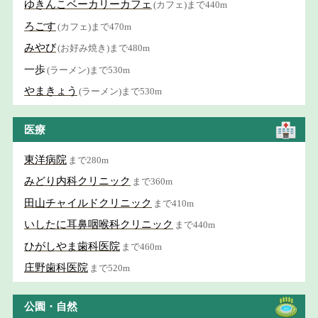
ゆきんこベーカリーカフェ
(カフェ)まで440m
ろごす
(カフェ)まで470m
みやび
(お好み焼き)まで480m
一歩
(ラーメン)まで530m
やまきょう
(ラーメン)まで530m
医療
東洋病院
まで280m
みどり内科クリニック
まで360m
田山チャイルドクリニック
まで410m
いしたに耳鼻咽喉科クリニック
まで440m
ひがしやま歯科医院
まで460m
庄野歯科医院
まで520m
公園・自然