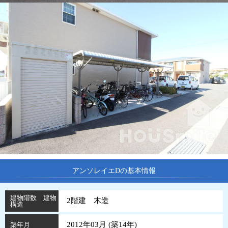
アンソレイエDの基本情報
建物階数 建物
2階建 木造
構造
2012年03月 (
築
14
年
)
築年月