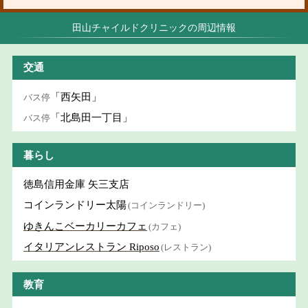
田山チャイルドクリニックの周辺情報
交通
「西矢田」
バス停
「北島田一丁目」
バス停
暮らし
徳島信用金庫 矢三支店
コインランドリー太陽
(コインランドリー)
ゆきんこベーカリーカフェ
(カフェ)
イタリアンレストラン Riposo
(レストラン)
教育