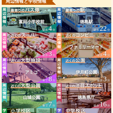
周辺情報と学校情報
富田小学校前
徳島駅
4
22
徒歩
分
徒歩
分
キョーエイ
ファミリーマート
3
4
徒歩
分
徒歩
分
アミコ
伊月町公園
8
3
車で
分
徒歩
分
山城公園
徳島県庁
7
16
車で
分
徒歩
分