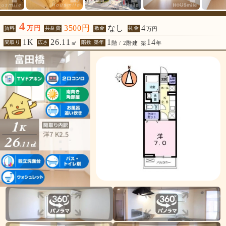
4
3500円
なし
4
万円
賃料
共益費
敷金
礼金
万円
1K
26.11
1
14
間取り
広さ
階数 築年
㎡
階 / 2階建
築
年