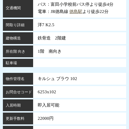
バス：富田小学校前バス停より徒歩4分
交通機関
電車：JR徳島線
徳島駅
より徒歩22分
洋7 K2.5
間取り詳細
鉄骨造 2階建
建物構造
1階 南向き
所在階 向き
駐車場
キルシュ ブラウ 102
物件管理名
6253x102
お問合せコード
即入居可能
入居時期
22000円
更新手数料