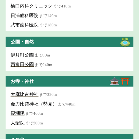
橋口内科クリニック
まで410m
日浦歯科医院
まで140m
武市歯科医院
まで180m
公園・自然
伊月町公園
まで80m
西富田公園
まで240m
お寺・神社
大麻比古神社
まで320m
金刀比羅神社（勢見）
まで440m
観潮院
まで460m
大聖院
まで500m