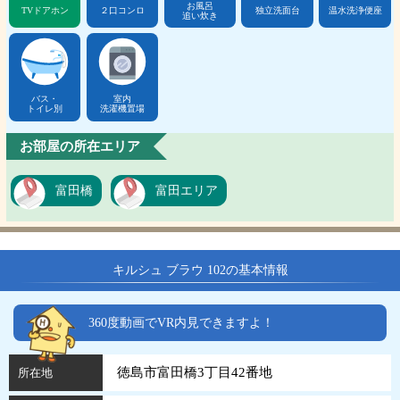
お風呂
TVドアホン
２口コンロ
独立洗面台
温水洗浄便座
追い炊き
バス・
室内
トイレ別
洗濯機置場
お部屋の所在エリア
富田橋
富田エリア
キルシュ ブラウ 102の基本情報
360度動画でVR内見できますよ！
徳島市富田橋3丁目42番地
所在地