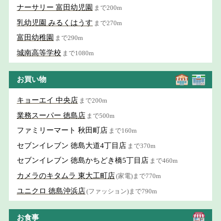
ナーサリー 富田幼児園
まで200m
乳幼児園 みるくはうす
まで270m
富田幼稚園
まで290m
城南高等学校
まで1080m
お買い物
キョーエイ 中央店
まで200m
業務スーパー 徳島店
まで500m
ファミリーマート 秋田町店
まで160m
セブンイレブン 徳島大道4丁目店
まで370m
セブンイレブン 徳島かちどき橋5丁目店
まで460m
カメラのキタムラ 東大工町店
(家電)まで770m
ユニクロ 徳島沖浜店
(ファッション)まで790m
お食事