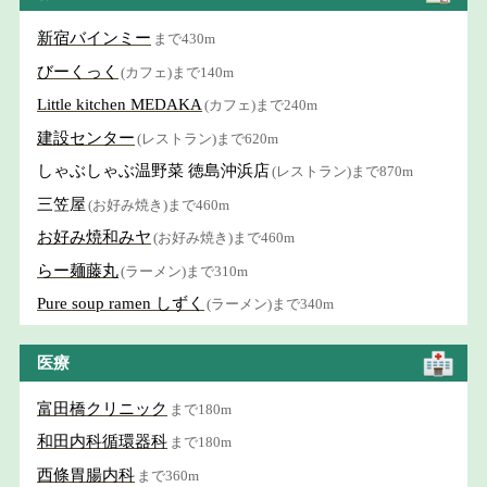
新宿バインミー
まで430m
びーくっく
(カフェ)まで140m
Little kitchen MEDAKA
(カフェ)まで240m
建設センター
(レストラン)まで620m
しゃぶしゃぶ温野菜 徳島沖浜店
(レストラン)まで870m
三笠屋
(お好み焼き)まで460m
お好み焼和みヤ
(お好み焼き)まで460m
らー麺藤丸
(ラーメン)まで310m
Pure soup ramen しずく
(ラーメン)まで340m
医療
富田橋クリニック
まで180m
和田内科循環器科
まで180m
西條胃腸内科
まで360m