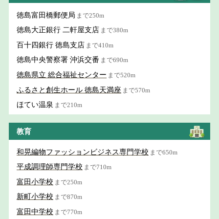
徳島富田橋郵便局
まで250m
徳島大正銀行 二軒屋支店
まで380m
百十四銀行 徳島支店
まで410m
徳島中央警察署 沖浜交番
まで690m
徳島県立 総合福祉センター
まで520m
ふるさと創生ホール 徳島天満座
まで570m
ほてい温泉
まで210m
教育
和晃編物ファッションビジネス専門学校
まで650m
平成調理師専門学校
まで710m
富田小学校
まで250m
新町小学校
まで870m
富田中学校
まで770m