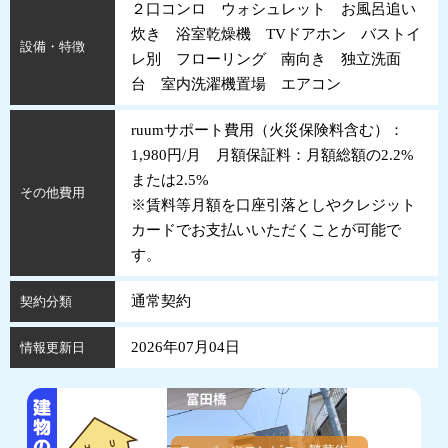
２口コンロ ウォシュレット お風呂追い
炊き 浴室乾燥機 TVドアホン バストイ
設備・特徴
レ別 フローリング 南向き 独立洗面
台 室内洗濯機置場 エアコン
ruumサポート費用（火災保険料含む）：
1,980円/月 月額保証料：月額総額の2.2%
または2.5%
その他費用
※賃料等月額を口座引落としやクレジット
カードでお支払いいただくことが可能で
す。
通常契約
契約分類
2026年07月04日
情報更新日