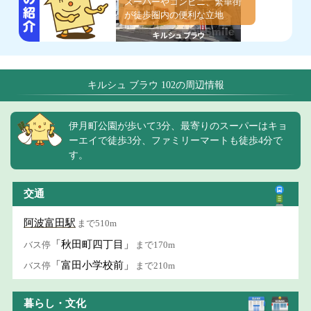
スーパーやコンビニ、繁華街
が徒歩圏内の便利な立地
キルシュ ブラウ 102の周辺情報
伊月町公園が歩いて3分、最寄りのスーパーはキョ
ーエイで徒歩3分、ファミリーマートも徒歩4分で
す。
交通
阿波富田駅
まで510m
「秋田町四丁目」
バス停
まで170m
「富田小学校前」
バス停
まで210m
暮らし・文化