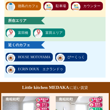
徳島のカフェ
駐車場
カウンター
所在エリア
富田橋
富田エリア
近くのカフェ
HOUSE MOTOYAMA
びーくっく
ECRIN DOUX エクランドゥ
Little kitchen MEDAKA
に近い賃貸