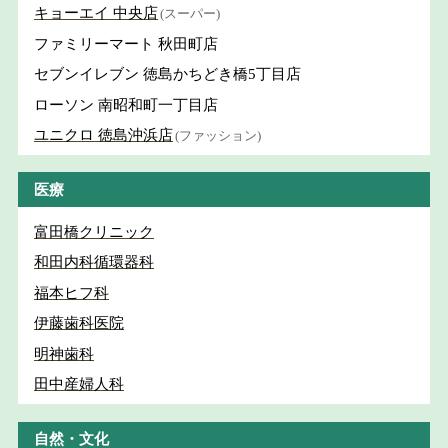
キョーエイ 中央店
(スーパー)
ファミリーマート 秋田町店
セブンイレブン 徳島かちどき橋5丁目店
ローソン 南昭和町一丁目店
ユニクロ 徳島沖浜店
(ファッション)
医療
富田橋クリニック
和田内科循環器科
福本ヒフ科
伊藤歯科医院
明神歯科
田中産婦人科
自然・文化