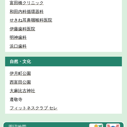
富田橋クリニック
和田内科循環器科
せきね耳鼻咽喉科医院
伊藤歯科医院
明神歯科
浜口歯科
自然・文化
伊月町公園
西富田公園
大麻比古神社
遵敬寺
フィットネスクラブ セレ
周辺地図