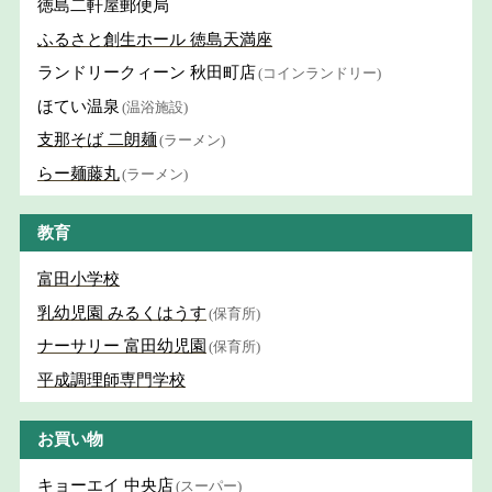
徳島二軒屋郵便局
ふるさと創生ホール 徳島天満座
ランドリークィーン 秋田町店
(コインランドリー)
ほてい温泉
(温浴施設)
支那そば 二朗麺
(ラーメン)
らー麺藤丸
(ラーメン)
教育
富田小学校
乳幼児園 みるくはうす
(保育所)
ナーサリー 富田幼児園
(保育所)
平成調理師専門学校
お買い物
キョーエイ 中央店
(スーパー)