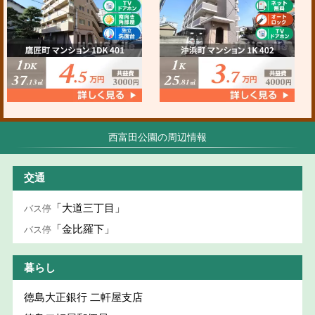
西富田公園の周辺情報
交通
「大道三丁目」
バス停
「金比羅下」
バス停
暮らし
徳島大正銀行 二軒屋支店