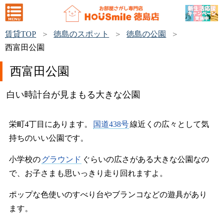
賃貸TOP
徳島のスポット
徳島の公園
西富田公園
西富田公園
白い時計台が見まもる大きな公園
栄町4丁目にあります。
国道438号
線近くの広々として気
持ちのいい公園です。
小学校の
グラウンド
ぐらいの広さがある大きな公園なの
で、お子さまも思いっきり走り回れますよ。
ポップな色使いのすべり台やブランコなどの遊具があり
ます。