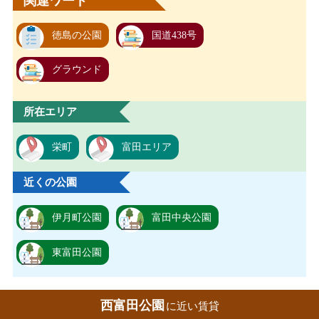
関連ワード
徳島の公園
国道438号
グラウンド
所在エリア
栄町
富田エリア
近くの公園
伊月町公園
富田中央公園
東富田公園
西富田公園
に近い賃貸