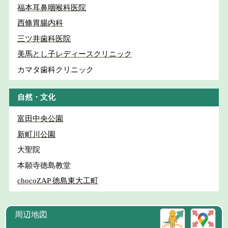
福本耳鼻咽喉科医院
西條胃腸内科
三ツ井歯科医院
美馬とし子レディースクリニック
カマタ歯科クリニック
自然・文化
富田中央公園
新町川公園
大聖院
本願寺徳島教堂
chocoZAP 徳島東大工町
周辺地図