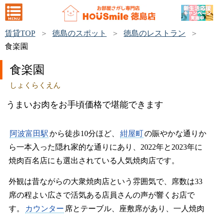
賃貸TOP
徳島のスポット
徳島のレストラン
食楽園
食楽園
しょくらくえん
うまいお肉をお手頃価格で堪能できます
阿波富田駅
から徒歩10分ほど、
紺屋町
の賑やかな通りか
ら一本入った隠れ家的な通りにあり、2022年と2023年に
焼肉百名店にも選出されている人気焼肉店です。
外観は昔ながらの大衆焼肉店という雰囲気で、席数は33
席の程よい広さで活気ある店員さんの声が響くお店で
す。
カウンター
席とテーブル、座敷席があり、一人焼肉