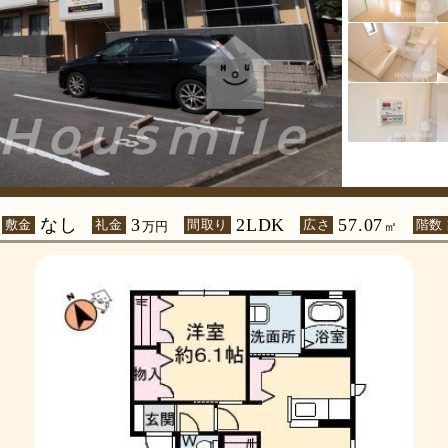
なし
3
2LDK
57.07
敷金
礼金
間取り
広さ
階数
万円
㎡