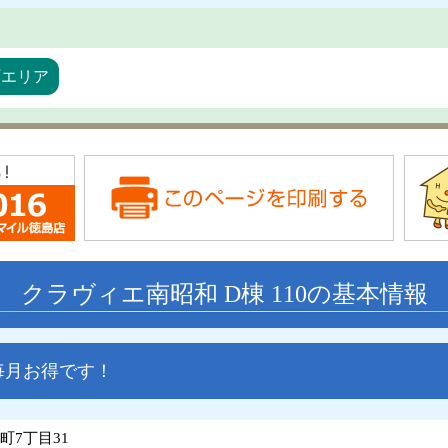
町エリア
クラヴィエ南昭和 D棟 110の基本情報
毎月お得です！
町7丁目31