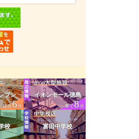
レブン
イオンモール徳島
6
8
徒歩
分
車で
分
学校
富田中学校