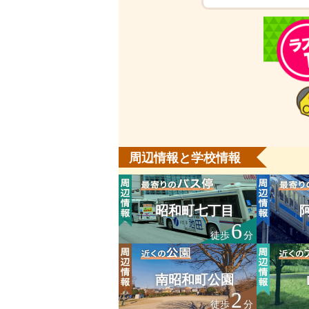
周辺情報と学校情報
昭和町七丁目
6
徒歩
分
南昭和町公園
2
徒歩
分