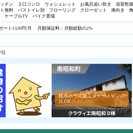
ッチン ２口コンロ ウォシュレット お風呂追い炊き 浴室乾
ト無料 バストイレ別 フローリング クローゼット 南向き 
ン ケーブルTV バイク置場
サポート1320円/月 月額保証料：月額総額の2%
7日
積水ハウス施工シャーメゾンの
2LDK