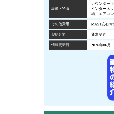
カウンターキ
設備・特徴
インターネッ
場 エアコ
その他費用
MAST安心
契約分類
通常契約
情報更新日
2026年06月1