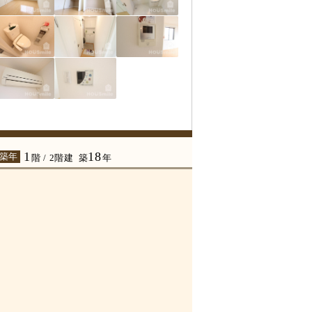
1
18
 築年
階 / 2階建
築
年