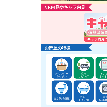
VR内見やキャラ内見
お部屋の特徴
カウンター
広々
イン
キッチン
リビング
ネット
バス・
室
温水洗浄便座
トイレ別
洗濯機