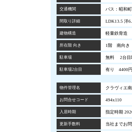
交通機関
バス：昭和町
間取り詳細
LDK13.5 洋6.
建物構造
軽量鉄骨造 
所在階 向き
1階 南向き
駐車場
無料 2台目
駐車場2台目
有り 4400
物件管理名
クラヴィエ南昭
お問合せコード
494x110
入居時期
指定時期 202
更新手数料
当社までお問