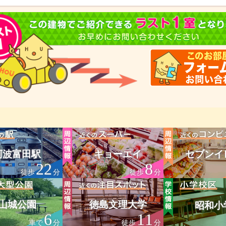
阿波富田駅
キョーエイ
セブンイ
22
8
徒歩
分
徒歩
分
山城公園
徳島文理大学
昭和小
6
11
車で
分
徒歩
分