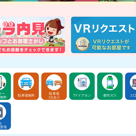
ター
駐車場
駐車場無料
TVドアホン
都市ガス
２
無料
2台あり
内
置場