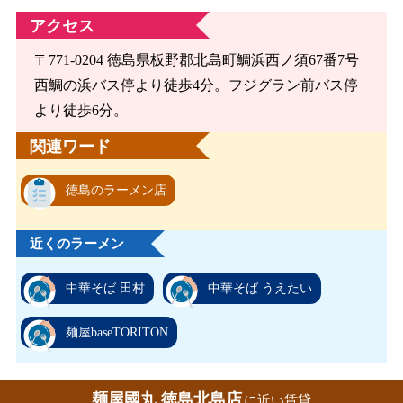
アクセス
〒771-0204 徳島県板野郡北島町鯛浜西ノ須67番7号
西鯛の浜バス停より徒歩4分。フジグラン前バス停
より徒歩6分。
関連ワード
徳島のラーメン店
近くのラーメン
中華そば 田村
中華そば うえたい
麺屋baseTORITON
麺屋國丸 徳島北島店
に近い賃貸