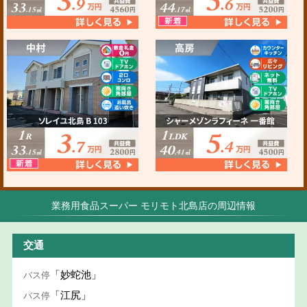
業務用食品スーパー モリモト北島店の周辺情報
交通
「妙蛇池」
バス停
「江尻」
バス停