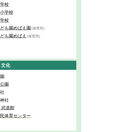
学校
小学校
学校
ども園めばえ園
(保育所)
ども園めばえ
(保育所)
・文化
園
公園
社
神社
 武道館
民体育センター