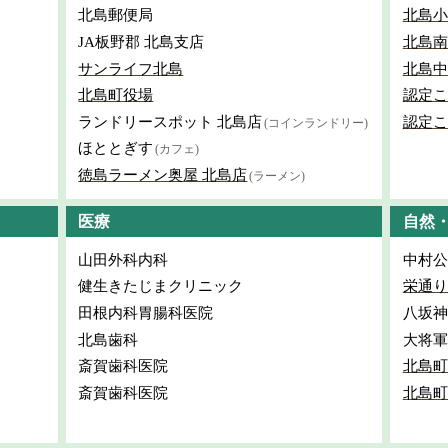
北島郵便局
北島小
JA板野郡 北島支店
北島南
サンライフ北島
北島中
北島町役場
認定こ
ランドリースポット 北島店
認定こ
(コインランドリー)
ほととぎす
(カフェ)
徳島ラーメン奥屋 北島店
(ラーメン)
医療
自然
山田外科内科
中村公
健生きたじまクリニック
栄通り
田根内科胃腸科医院
八坂神
北島歯科
大将軍
斎賀歯科医院
北島町
斎賀歯科医院
北島町