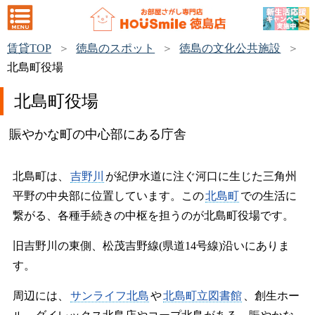
賃貸TOP
徳島のスポット
徳島の文化公共施設
北島町役場
北島町役場
賑やかな町の中心部にある庁舎
北島町は、
吉野川
が紀伊水道に注ぐ河口に生じた三角州
平野の中央部に位置しています。この
北島町
での生活に
繋がる、各種手続きの中枢を担うのが北島町役場です。
旧吉野川の東側、松茂吉野線(県道14号線)沿いにありま
す。
周辺には、
サンライフ北島
や
北島町立図書館
、創生ホー