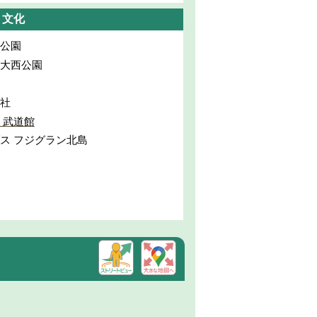
・文化
公園
大西公園
社
 武道館
ス フジグラン北島