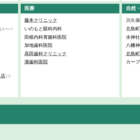
医療
自然
藤本クリニック
川久保
いのもと眼科内科
北島町
(スーパ
田根内科胃腸科医院
水神社
加地歯科医院
八幡神
高田歯科クリニック
北島町
瀧歯科医院
カーブ
島店
(フ