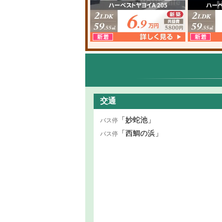
交通
「妙蛇池」
バス停
「西鯛の浜」
バス停