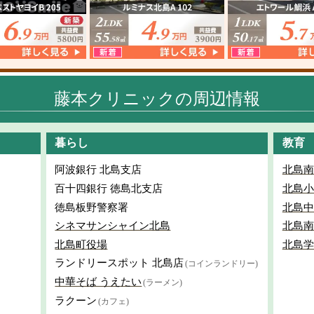
藤本クリニックの周辺情報
暮らし
教育
阿波銀行 北島支店
北島南
百十四銀行 徳島北支店
北島小
徳島板野警察署
北島中
シネマサンシャイン北島
北島南
北島町役場
北島学
ランドリースポット 北島店
(コインランドリー)
中華そば うえたい
(ラーメン)
ラクーン
(カフェ)