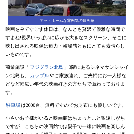
アットホームな雰囲気の映画館
映画をみてすごす休日は、なんとも贅沢で優雅な時間で
すよね!視界いっぱいに広がる大きなスクリーン、そこに
映し出される映像は迫力・臨場感ともにとても素晴らし
いものです。
商業施設「
フジグラン北島
」3階にあるシネマサンシャイ
ン北島も、
カップル
やご家族連れ、ご夫婦にお一人様な
どなど幅広い年代の映画好きの方たちで賑わっておりま
す。
駐車場
は2000台、無料ですのでお財布にも優しいです。
小さいお子様がいると映画館はちょっと…と敬遠しがち
ですが、こちらの映画館では親子で一緒に映画を楽しん