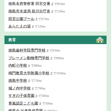
徳島名西警察署 田宮交番
まで810m
徳島市水道局 前川分庁舎
まで530m
田宮公園プール
まで670m
あらたえの湯
まで120m
教育
徳島歯科学院専門学校
まで650m
ブレーメン動物専門学校
まで980m
内町小学校
まで980m
鳴門教育大学附属小学校
まで1030m
徳島中学校
まで750m
城ノ内中学校
まで790m
すぎの子保育園
まで500m
青嵐認定こども園
まで500m
矯風会 出来島保育園
まで650m