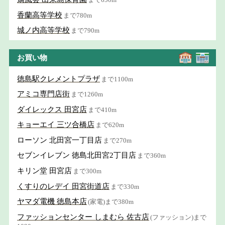
香蘭高等学校
まで780m
城ノ内高等学校
まで790m
お買い物
徳島駅クレメントプラザ
まで1100m
アミコ専門店街
まで1260m
ダイレックス 田宮店
まで410m
キョーエイ 三ツ合橋店
まで620m
ローソン 北田宮一丁目店
まで270m
セブンイレブン 徳島北田宮2丁目店
まで360m
キリン堂 田宮店
まで300m
くすりのレデイ 田宮街道店
まで330m
ヤマダ電機 徳島本店
(家電)まで380m
ファッションセンター しまむら 佐古店
(ファッション)まで