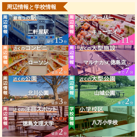
周辺情報と学校情報
二軒屋駅
キョーエイ
15
11
徒歩
分
徒歩
分
ローソン
マルナカSC徳島店
2
7
徒歩
分
車で
分
北川公園
山城公園
3
2
徒歩
分
車で
分
八万小学校
徳島文理大学
2
徒歩
分