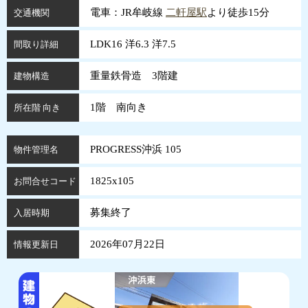
電車：JR牟岐線
二軒屋駅
より徒歩15分
交通機関
LDK16 洋6.3 洋7.5
間取り詳細
重量鉄骨造 3階建
建物構造
1階 南向き
所在階 向き
PROGRESS沖浜 105
物件管理名
1825x105
お問合せコード
募集終了
入居時期
2026年07月22日
情報更新日