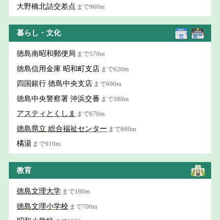
大野橋北詰交差点
まで960m
暮らし・文化
徳島南昭和郵便局
まで570m
徳島信用金庫 昭和町支店
まで620m
四国銀行 徳島中央支店
まで690m
徳島中央警察署 沖浜交番
まで380m
アスティとくしま
まで670m
徳島県立 総合福祉センター
まで860m
橘湯
まで910m
教育
徳島文理大学
まで180m
徳島文理小学校
まで700m