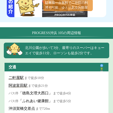
駐車場一台無料で二台目の利
用も可能、ゆとりあるお部屋
PROGRESS沖浜 105の周辺情報
北川公園が歩いて3分、最寄りのスーパーはキョー
エイで徒歩11分、ローソンも徒歩2分です。
交通
二軒屋駅
まで徒歩18分
阿波富田駅
まで徒歩21分
「徳島文理大西口」
バス停
まで徒歩4分
「ふれあい健康館」
バス停
まで徒歩5分
沖須賀橋交差点
まで720m