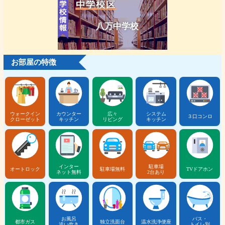
八万中学校
お部屋の特徴
ウォークイン
カウンター
広々
システム
３口コンロ
クローゼット
キッチン
リビング
キッチン
インター
駐車場
オートロック
駐車場無料
TVドアホン
ネット無料
2台あり
お風呂
バス・
都市ガス
独立洗面台
温水洗浄便座
追い炊き
トイレ別