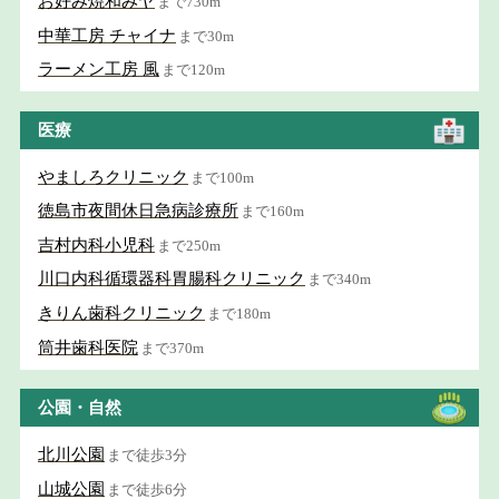
お好み焼和みヤ
まで730m
中華工房 チャイナ
まで30m
ラーメン工房 風
まで120m
医療
やましろクリニック
まで100m
徳島市夜間休日急病診療所
まで160m
吉村内科小児科
まで250m
川口内科循環器科胃腸科クリニック
まで340m
きりん歯科クリニック
まで180m
筒井歯科医院
まで370m
公園・自然
北川公園
まで徒歩3分
山城公園
まで徒歩6分