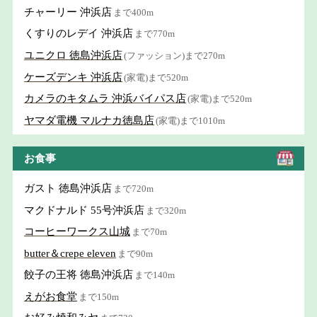
チャーリー 沖浜店
まで400m
くすりのレデイ 沖浜店
まで770m
ユニクロ 徳島沖浜店
(ファッション)まで270m
ケーズデンキ 沖浜店
(家電)まで520m
カメラのキタムラ 沖浜バイパス店
(家電)まで520m
ヤマダ電機 マルナカ徳島店
(家電)まで1010m
お食事
ガスト 徳島沖浜店
まで720m
マクドナルド 55号沖浜店
まで320m
コーヒーワークス山城
まで70m
butter＆crepe eleven
まで90m
餃子の王将 徳島沖浜店
まで140m
えがお食堂
まで150m