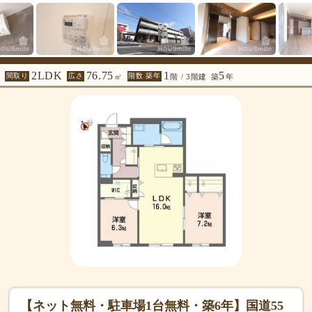
2LDK
76.75
1
5
間取り
広さ
階数 築年
㎡
階 / 3階建
築
年
【ネット無料・駐車場1台無料・築6年】国道55