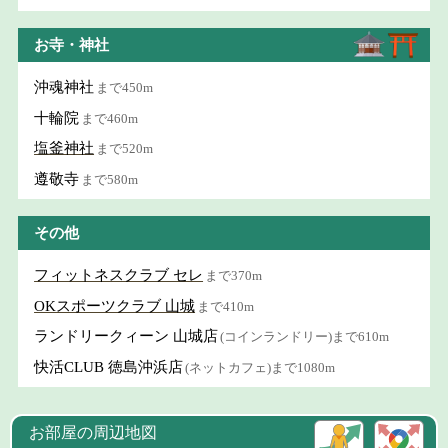
お寺・神社
沖魂神社
まで450m
十輪院
まで460m
塩釜神社
まで520m
遵敬寺
まで580m
その他
フィットネスクラブ セレ
まで370m
OKスポーツクラブ 山城
まで410m
ランドリークィーン 山城店
(コインランドリー)まで610m
快活CLUB 徳島沖浜店
(ネットカフェ)まで1080m
お部屋の周辺地図