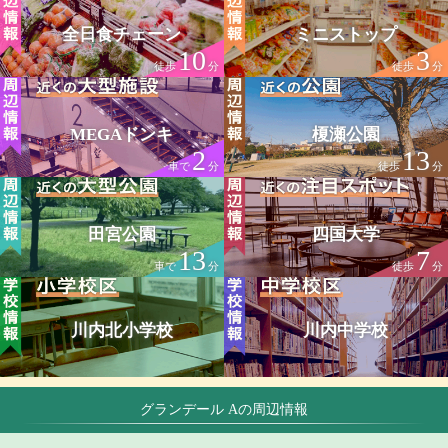
全日食チェーン
ミニストップ
10
3
徒歩
分
徒歩
分
MEGAドンキ
榎瀬公園
2
13
車で
分
徒歩
分
田宮公園
四国大学
13
7
車で
分
徒歩
分
川内北小学校
川内中学校
グランデール Aの周辺情報