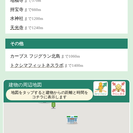
地福寺
まで570m
持宝寺
まで660m
水神社
まで1200m
天光寺
まで1240m
その他
カーブス フジグラン北島
まで1060m
トクシマフィットネスラボ
まで1400m
建物の周辺地図
地図をタップすると建物からの距離と時間を
コチラに表示します