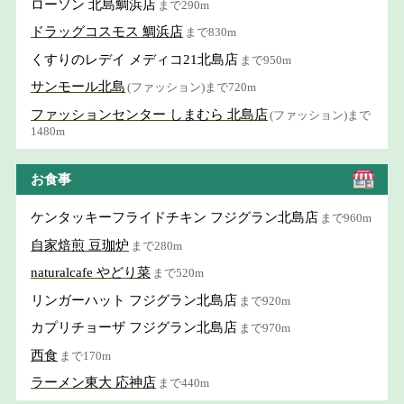
ローソン 北島鯛浜店
まで290m
ドラッグコスモス 鯛浜店
まで830m
くすりのレデイ メディコ21北島店
まで950m
サンモール北島
(ファッション)まで720m
ファッションセンター しまむら 北島店
(ファッション)まで
1480m
お食事
ケンタッキーフライドチキン フジグラン北島店
まで960m
自家焙煎 豆珈炉
まで280m
naturalcafe やどり菜
まで520m
リンガーハット フジグラン北島店
まで920m
カプリチョーザ フジグラン北島店
まで970m
西食
まで170m
ラーメン東大 応神店
まで440m