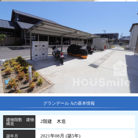
グランデール Aの基本情報
建物階数 建物
2階建 木造
構造
2021年08月 (
築
5
年
)
築年月