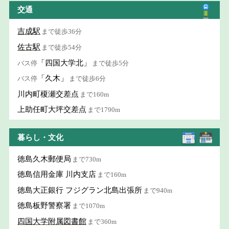
交通
吉成駅
まで徒歩36分
佐古駅
まで徒歩54分
「四国大学北」
バス停
まで徒歩5分
「久木」
バス停
まで徒歩6分
川内町榎瀬交差点
まで160m
上助任町大坪交差点
まで1790m
暮らし・文化
徳島久木郵便局
まで730m
徳島信用金庫 川内支店
まで160m
徳島大正銀行 フジグラン北島出張所
まで940m
徳島板野警察署
まで1070m
四国大学附属図書館
まで360m