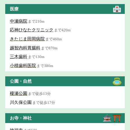
医療
中瀬病院
まで210m
応神ひなたクリニック
まで420m
きたじま田岡病院
まで460m
越智内科胃腸科
まで870m
三木歯科
まで130m
小積歯科医院
まで380m
公園・自然
榎瀬公園
まで徒歩13分
川久保公園
まで徒歩17分
お寺・神社