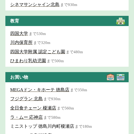
シネマサンシャイン北島
まで930m
教育
四国大学
まで530m
川内保育所
まで320m
四国大学附属 認定こども園
まで480m
ひまわり乳幼児園
まで500m
お買い物
MEGAドン・キホーテ 徳島店
まで350m
フジグラン 北島
まで930m
全日食チェーン 榎瀬店
まで560m
ラ・ムー 応神店
まで580m
ミニストップ 徳島川内町榎瀬店
まで180m