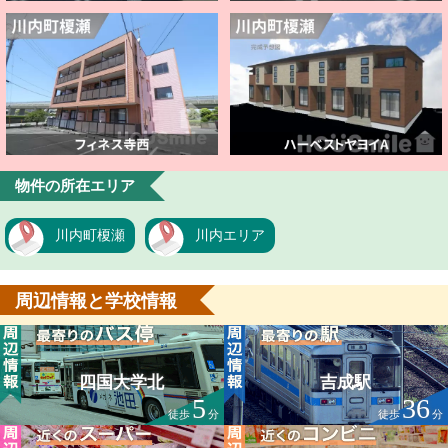
物件の所在エリア
川内町榎瀬
川内エリア
周辺情報と学校情報
四国大学北
吉成駅
5
36
徒歩
分
徒歩
分