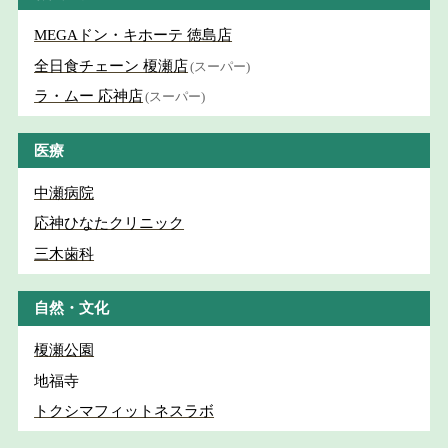
MEGAドン・キホーテ 徳島店
全日食チェーン 榎瀬店
(スーパー)
ラ・ムー 応神店
(スーパー)
医療
中瀬病院
応神ひなたクリニック
三木歯科
自然・文化
榎瀬公園
地福寺
トクシマフィットネスラボ