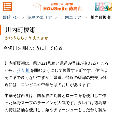
賃貸TOP
徳島のエリア
川内エリア
川内町榎瀬
川内町榎瀬
かわうちちょう えのきせ
今切川を囲むようにして位置
川内町榎瀬は、県道221号線と県道39号線が交わるところ
から、
今切川
を囲むようにして位置する町です。住宅は
そこまで多くないですが、県道29号線の榎瀬の交差点付
近には、コンビニや中華そばのお店があります。
中華そば西食は、国産豚の丸骨とロース骨を使用して作
った豚骨スープのラーメンが人気です。タレには徳島県
の特注醤油を使用し、麺やチャーシューもこだわり製法