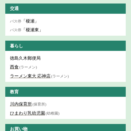
交通
「榎瀬」
バス停
「榎瀬東」
バス停
暮らし
徳島久木郵便局
西食
(ラーメン)
ラーメン東大 応神店
(ラーメン)
教育
川内保育所
(保育所)
ひまわり乳幼児園
(幼稚園)
お買い物