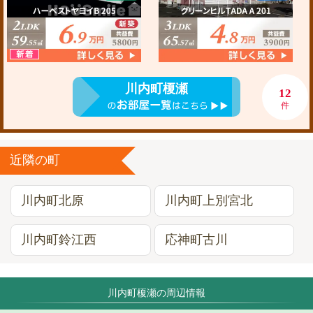
川内町榎瀬
12
件
近隣の町
川内町北原
川内町上別宮北
川内町鈴江西
応神町古川
川内町榎瀬の周辺情報