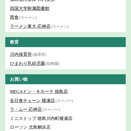
四国大学附属図書館
西食
(ラーメン)
ラーメン東大 応神店
(ラーメン)
教育
川内保育所
(保育所)
ひまわり乳幼児園
(幼稚園)
お買い物
MEGAドン・キホーテ 徳島店
全日食チェーン 榎瀬店
(スーパー)
ラ・ムー 応神店
(スーパー)
ミニストップ 徳島川内町榎瀬店
ローソン 北島鯛浜店