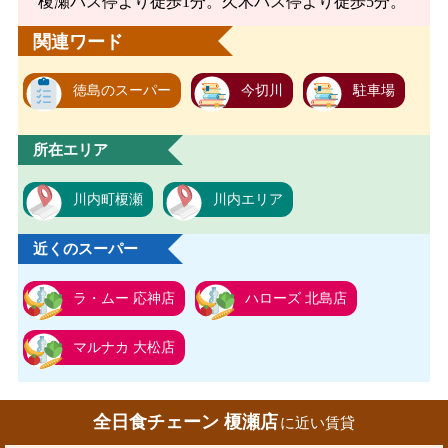
榎瀬バス停より徒歩1分。久木バス停より徒歩5分。
関連ワード
徳島のスーパー
今切川
駐車場
所在エリア
川内町榎瀬
川内エリア
近くのスーパー
ラ・ムー 応神店
ハローズ 北島店
マルナカ 大松店
全日食チェーン 榎瀬店
に近い賃貸