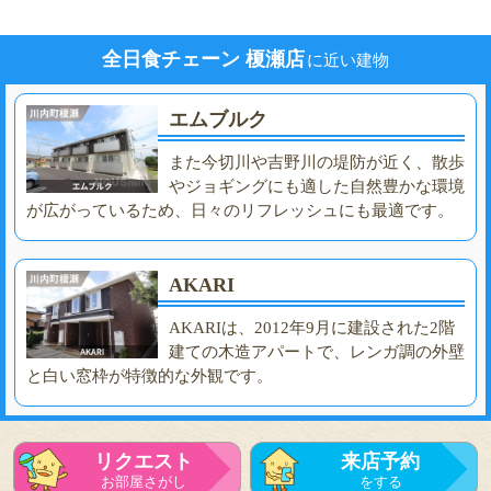
全日食チェーン 榎瀬店
に近い建物
エムブルク
また今切川や吉野川の堤防が近く、散歩
やジョギングにも適した自然豊かな環境
が広がっているため、日々のリフレッシュにも最適です。
AKARI
AKARIは、2012年9月に建設された2階
建ての木造アパートで、レンガ調の外壁
と白い窓枠が特徴的な外観です。
リクエスト
来店予約
お部屋さがし
をする