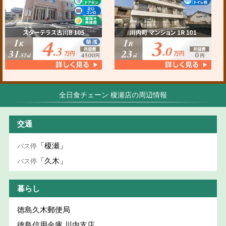
全日食チェーン 榎瀬店の周辺情報
交通
「榎瀬」
バス停
「久木」
バス停
暮らし
徳島久木郵便局
徳島信用金庫 川内支店