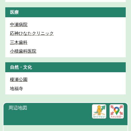
医療
中瀬病院
応神ひなたクリニック
三木歯科
小積歯科医院
自然・文化
榎瀬公園
地福寺
周辺地図