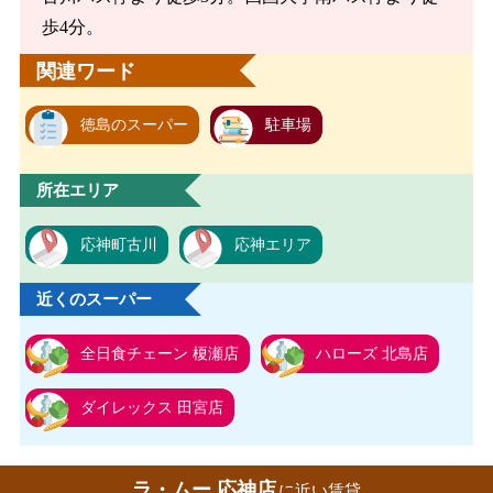
歩4分。
関連ワード
徳島のスーパー
駐車場
所在エリア
応神町古川
応神エリア
近くのスーパー
全日食チェーン 榎瀬店
ハローズ 北島店
ダイレックス 田宮店
ラ・ムー 応神店
に近い賃貸