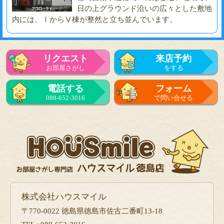
日の上グラウンド沿いの広々とした敷地
内には、ⅠからⅤ棟が整然と立ち並んでいます。
リクエスト
来店予約
お部屋さがし
をする
電話する
フォーム
088-652-3016
で問い合せる
株式会社ハウスマイル
〒770-0022 徳島県徳島市佐古二番町13-18