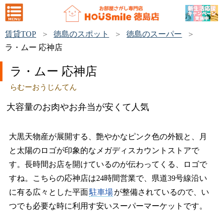
賃貸TOP
徳島のスポット
徳島のスーパー
ラ・ムー 応神店
ラ・ムー 応神店
らむーおうじんてん
大容量のお肉やお弁当が安くて人気
大黒天物産が展開する、艶やかなピンク色の外観と、月
と太陽のロゴが印象的なメガディスカウントストアで
す。長時間お店を開けているのが伝わってくる、ロゴで
すね。こちらの応神店は24時間営業で、県道39号線沿い
に有る広々とした平面
駐車場
が整備されているので、い
つでも必要な時に利用す安いスーパーマーケットです。