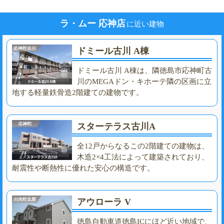
ラ・ムー 応神店
に近い建物
ドミール古川 A棟
ドミール古川 A棟は、隣徳島市応神町古
川のMEGAドン・キホーテ隣の区画に立
地する軽量鉄骨造2階建ての建物です。
スターテラス古川A
全12戸からなるこの2階建ての建物は、
木造2×4工法によって建築されており、
耐震性や断熱性に優れた安心の構造です。
アウローラ V
徳島自動車道徳島ICにほど近い地域で、