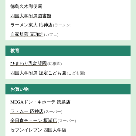
徳島久木郵便局
四国大学附属図書館
ラーメン東大 応神店
(ラーメン)
自家焙煎 豆珈炉
(カフェ)
教育
ひまわり乳幼児園
(幼稚園)
四国大学附属 認定こども園
(こども園)
お買い物
MEGAドン・キホーテ 徳島店
ラ・ムー 応神店
(スーパー)
全日食チェーン 榎瀬店
(スーパー)
セブンイレブン 四国大学店