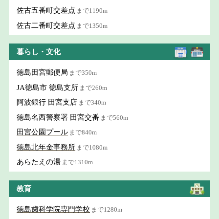
佐古五番町交差点
まで1190m
佐古二番町交差点
まで1350m
暮らし・文化
徳島田宮郵便局
まで350m
JA徳島市 徳島支所
まで260m
阿波銀行 田宮支店
まで340m
徳島名西警察署 田宮交番
まで560m
田宮公園プール
まで840m
徳島北年金事務所
まで1080m
あらたえの湯
まで1310m
教育
徳島歯科学院専門学校
まで1280m