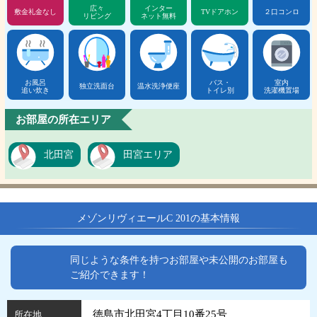
広々
インター
敷金礼金なし
TVドアホン
２口コンロ
リビング
ネット無料
お風呂
バス・
室内
独立洗面台
温水洗浄便座
追い炊き
トイレ別
洗濯機置場
お部屋の所在エリア
北田宮
田宮エリア
メゾンリヴィエールC 201の基本情報
同じような条件を持つお部屋や未公開のお部屋も
ご紹介できます！
徳島市北田宮4丁目10番25号
所在地