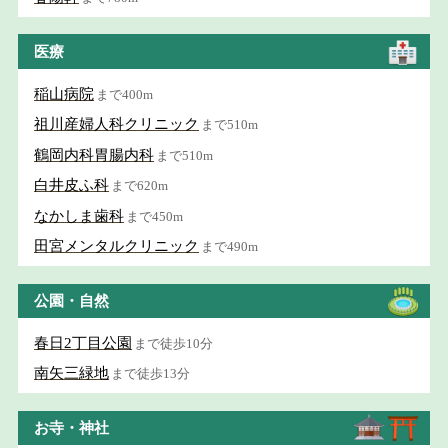
医療
稲山病院
まで400m
祖川産婦人科クリニック
まで510m
鶴岡内科胃腸内科
まで510m
白井皮ふ科
まで620m
なかしま歯科
まで450m
田宮メンタルクリニック
まで490m
公園・自然
春日2丁目公園
まで徒歩10分
南矢三緑地
まで徒歩13分
お寺・神社