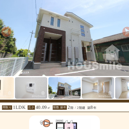
1LDK
40.09
2
8
間取り
広さ
階数 築年
㎡
階 / 2階建
築
年