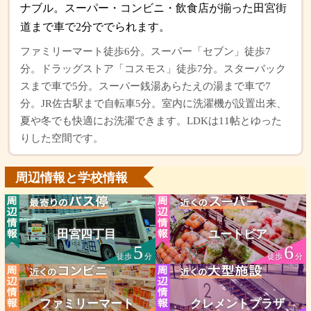
ナブル。スーパー・コンビニ・飲食店が揃った田宮街
道まで車で2分ででられます。
ファミリーマート徒歩6分。スーパー「セブン」徒歩7
分。ドラッグストア「コスモス」徒歩7分。スターバック
スまで車で5分。スーパー銭湯あらたえの湯まで車で7
分。JR佐古駅まで自転車5分。室内に洗濯機が設置出来、
夏や冬でも快適にお洗濯できます。LDKは11帖とゆった
りした空間です。
周辺情報と学校情報
田宮四丁目
ユートピア
5
6
徒歩
分
徒歩
分
ファミリーマート
クレメントプラザ