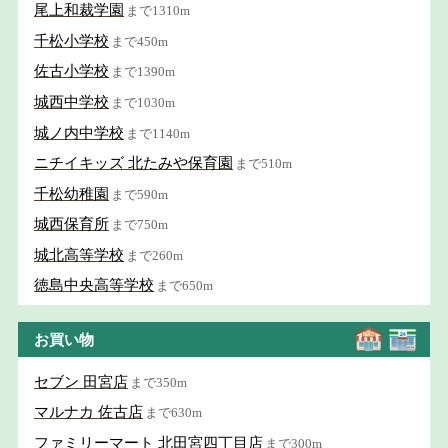
尾上和裁学園
まで1310m
千松小学校
まで450m
佐古小学校
まで1390m
城西中学校
まで1030m
城ノ内中学校
まで1140m
ニチイキッズ 北たみや保育園
まで510m
千松幼稚園
まで590m
城西保育所
まで750m
城北高等学校
まで260m
徳島中央高等学校
まで650m
お買い物
セブン 田宮店
まで350m
マルナカ 佐古店
まで630m
ファミリーマート 北田宮四丁目店
まで300m