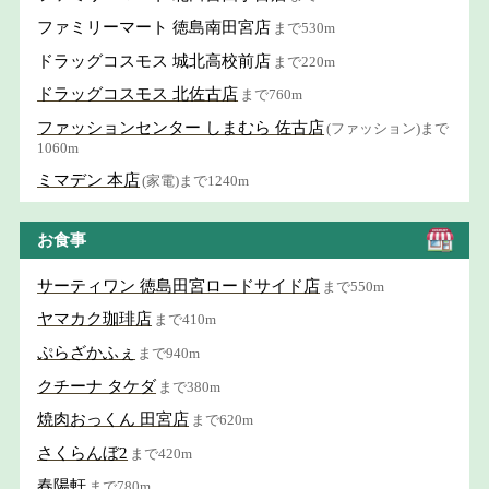
ファミリーマート 徳島南田宮店
まで530m
ドラッグコスモス 城北高校前店
まで220m
ドラッグコスモス 北佐古店
まで760m
ファッションセンター しまむら 佐古店
(ファッション)まで
1060m
ミマデン 本店
(家電)まで1240m
お食事
サーティワン 徳島田宮ロードサイド店
まで550m
ヤマカク珈琲店
まで410m
ぷらざかふぇ
まで940m
クチーナ タケダ
まで380m
焼肉おっくん 田宮店
まで620m
さくらんぼ2
まで420m
春陽軒
まで780m