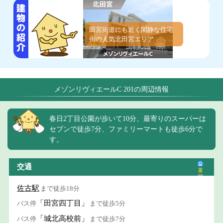
田宮街道にも近く閑静な住宅
街の人気北田宮エリア
メゾンリヴィエールC 201の周辺情報
春日2丁目公園が歩いて10分、最寄りのスーパーは
セブンで徒歩7分、ファミリーマートも徒歩6分で
す。
交通
佐古駅
まで徒歩18分
「田宮四丁目」
バス停
まで徒歩5分
「城北高校前」
バス停
まで徒歩7分