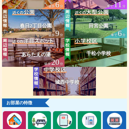
6
11
徒歩
分
車で
分
春日2丁目公園
田宮公園
9
6
徒歩
分
車で
分
千松小学校
あらたえの湯
20
徒歩
分
城西中学校
お部屋の特徴