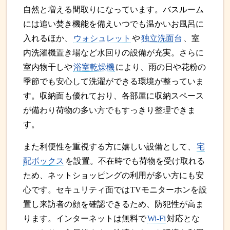
自然と増える間取りになっています。バスルーム
には追い焚き機能を備えいつでも温かいお風呂に
入れるほか、
ウォシュレット
や
独立洗面台
、室
内洗濯機置き場など水回りの設備が充実。さらに
室内物干しや
浴室乾燥機
により、雨の日や花粉の
季節でも安心して洗濯ができる環境が整っていま
す。収納面も優れており、各部屋に収納スペース
が備わり荷物の多い方でもすっきり整理できま
す。
また利便性を重視する方に嬉しい設備として、
宅
配ボックス
を設置。不在時でも荷物を受け取れる
ため、ネットショッピングの利用が多い方にも安
心です。セキュリティ面ではTVモニターホンを設
置し来訪者の顔を確認できるため、防犯性が高ま
ります。インターネットは無料で
Wi-Fi
対応とな