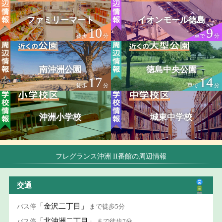
ファミリーマート
イオンモール徳島
10
9
徒歩
分
車で
分
南沖洲公園
徳島中央公園
17
14
徒歩
分
車で
分
沖洲小学校
城東中学校
フレグランス沖洲 II番館の周辺情報
交通
「金沢二丁目」
バス停
まで徒歩5分
「北沖洲二丁目」
バス停
まで徒歩7分