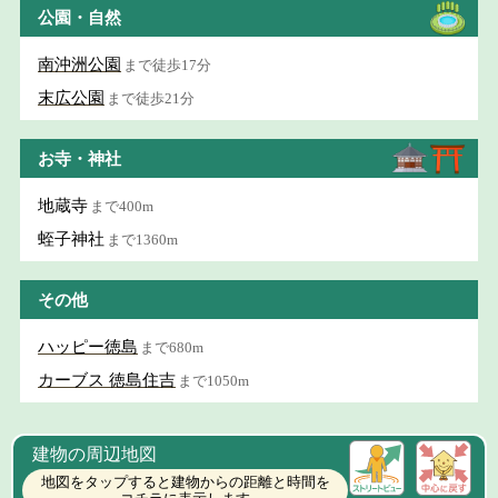
公園・自然
南沖洲公園
まで徒歩17分
末広公園
まで徒歩21分
お寺・神社
地蔵寺
まで400m
蛭子神社
まで1360m
その他
ハッピー徳島
まで680m
カーブス 徳島住吉
まで1050m
建物の周辺地図
地図をタップすると建物からの距離と時間を