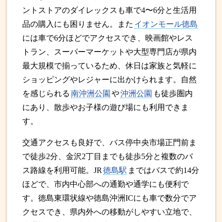
ントストアのダイレックスも車で4〜6分と生活用
品の購入にも困りません。また
イオンモール徳島
には車で6分ほどでアクセスでき、映画館やレス
トラン、スーパーマーケットや大型専門店が県内
最大規模で揃っているため、休日は家族と気軽に
ショッピングやレジャーに出かけられます。自然
を感じられる
南沖洲公園
や
沖洲公園
も徒歩圏内
にあり、散歩やお子様の遊び場にも利用できま
す。
交通アクセスも良好で、バス停中央市場正門前ま
で徒歩2分、金沢2丁目までも徒歩5分と複数のバ
ス路線を利用可能。JR
徳島駅
まではバスで約14分
ほどで、市内中心部への通勤や通学にも便利で
す。徳島東環状線や徳島沖洲ICにも車で数分でア
クセスでき、県内外への移動がしやすい立地で、