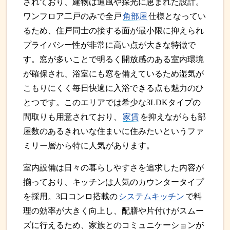
されており、建物は通風や採光に恵まれた設計。
ワンフロア二戸のみで全戸
角部屋
仕様となってい
るため、住戸同士の接する面が最小限に抑えられ
プライバシー性が非常に高い点が大きな特徴で
す。窓が多いことで明るく開放感のある室内環境
が確保され、浴室にも窓を備えているため湿気が
こもりにくく毎日快適に入浴できる点も魅力のひ
とつです。このエリアでは希少な3LDKタイプの
間取りも用意されており、
家賃
を抑えながらも部
屋数のあるきれいな住まいに住みたいというファ
ミリー層から特に人気があります。
室内設備は日々の暮らしやすさを追求した内容が
揃っており、キッチンは人気のカウンタータイプ
を採用。3口コンロ搭載の
システムキッチン
で料
理の効率が大きく向上し、配膳や片付けがスムー
ズに行えるため、家族とのコミュニケーションが