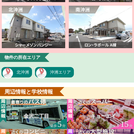
物件の所在エリア
北沖洲
沖洲エリア
周辺情報と学校情報
金沢二丁目
キョーエイ
5
15
徒歩
分
徒歩
分