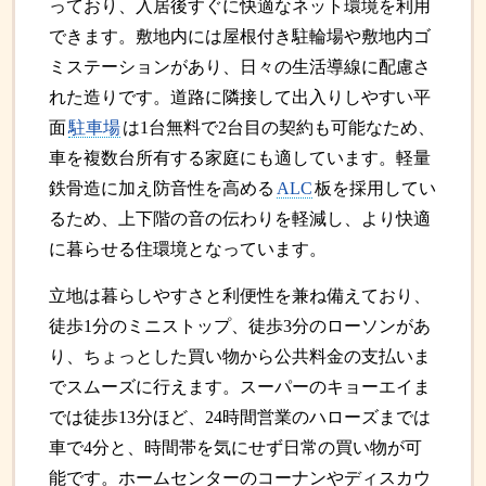
っており、入居後すぐに快適なネット環境を利用
できます。敷地内には屋根付き駐輪場や敷地内ゴ
ミステーションがあり、日々の生活導線に配慮さ
れた造りです。道路に隣接して出入りしやすい平
面
駐車場
は1台無料で2台目の契約も可能なため、
車を複数台所有する家庭にも適しています。軽量
鉄骨造に加え防音性を高める
ALC
板を採用してい
るため、上下階の音の伝わりを軽減し、より快適
に暮らせる住環境となっています。
立地は暮らしやすさと利便性を兼ね備えており、
徒歩1分のミニストップ、徒歩3分のローソンがあ
り、ちょっとした買い物から公共料金の支払いま
でスムーズに行えます。スーパーのキョーエイま
では徒歩13分ほど、24時間営業のハローズまでは
車で4分と、時間帯を気にせず日常の買い物が可
能です。ホームセンターのコーナンやディスカウ