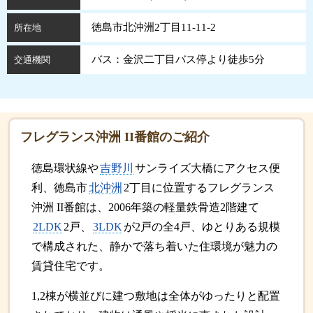
徳島市北沖洲2丁目11-11-2
所在地
バス：金沢二丁目バス停より徒歩5分
交通機関
フレグランス沖洲 II番館のご紹介
徳島環状線や
吉野川
サンライズ大橋にアクセス便
利、徳島市
北沖洲
2丁目に位置するフレグランス
沖洲 II番館は、2006年築の軽量鉄骨造2階建て
2LDK
2戸、
3LDK
が2戸の全4戸、ゆとりある規模
で構成された、静かで落ち着いた住環境が魅力の
賃貸住宅です。
1,2棟が横並びに建つ敷地は全体がゆったりと配置