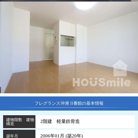
フレグランス沖洲 II番館の基本情報
建物階数 建物
2階建 軽量鉄骨造
構造
2006年01月 (
築
20
年
)
築年月