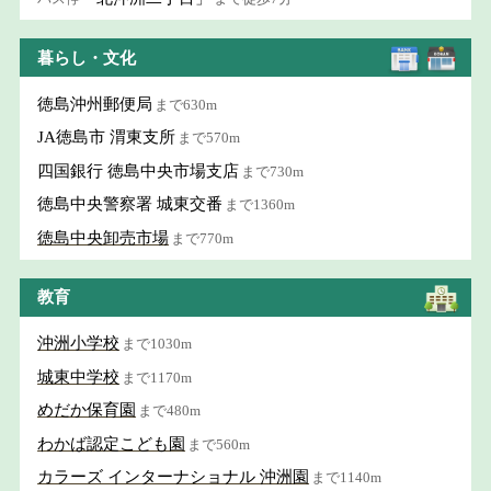
暮らし・文化
徳島沖州郵便局
まで630m
JA徳島市 渭東支所
まで570m
四国銀行 徳島中央市場支店
まで730m
徳島中央警察署 城東交番
まで1360m
徳島中央卸売市場
まで770m
教育
沖洲小学校
まで1030m
城東中学校
まで1170m
めだか保育園
まで480m
わかば認定こども園
まで560m
カラーズ インターナショナル 沖洲園
まで1140m