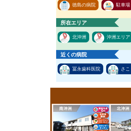
徳島の病院
駐車場
所在エリア
北沖洲
沖洲エリア
近くの病院
冨永歯科医院
さこ