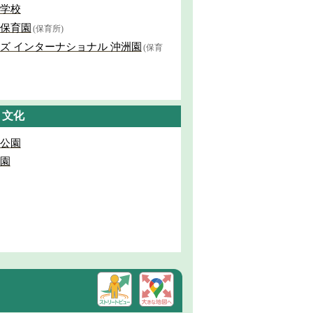
学校
保育園
(保育所)
ズ インターナショナル 沖洲園
(保育
・文化
公園
園