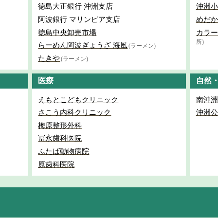
徳島大正銀行 沖洲支店
沖洲小
阿波銀行 マリンピア支店
めだか
徳島中央卸売市場
カラー
所)
らーめん阿波ぎょうざ 海風
(ラーメン)
たきや
(ラーメン)
医療
自然
えもとこどもクリニック
南沖洲
さこう内科クリニック
沖洲公
梅原整形外科
冨永歯科医院
ふたば動物病院
原歯科医院